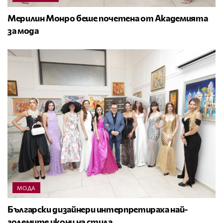
Мерилин Монро беше почетена от Академията
за мода
МОДА
Български дизайнери интерпретираха най-
големите икони на стила