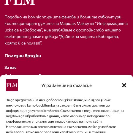
Подобно на компютърните фенове и волните субкултури,
които цитират думите на Маршал Маклуън “Информацията
иска да е свободна”, ние развяваме с достойнство нашето
електронно знаме с девиза “Дайте на модата свободата,
която й се полага!”.
Полезни връзки
За нас
Декларация за поверителност
Политика за бисквитки
Управление на съгласие
За контакти
За да предоставим най-доброто изживяване, ние използваме
технологии като бисквитки за съхраняване и/или достъп до
editor@fashion-lifestyle.net
информация за устройството. Съгласието с тези технологии ще ни
позволи да обработваме данни, като например поведение при
+359 88 227 33 47
сърфиране или уникални идентификатори на този сайт.
Несъгласието или оттеглянето на съгласието може да повлияе
неблагоприятно на определени характеристики и функции.