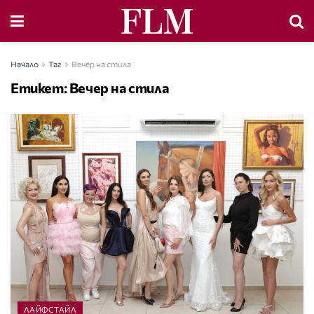
Начало
Таг
Вечер на стила
Етикет:
Вечер на стила
ЛАЙФСТАЙЛ