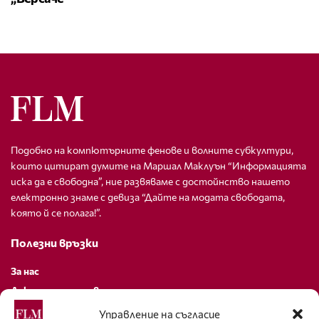
Подобно на компютърните фенове и волните субкултури,
които цитират думите на Маршал Маклуън “Информацията
иска да е свободна”, ние развяваме с достойнство нашето
електронно знаме с девиза “Дайте на модата свободата,
която й се полага!”.
Полезни връзки
За нас
Декларация за поверителност
Политика за бисквитки
Управление на съгласие