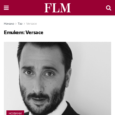
Начало
Таг
Versace
Етикет:
Versace
НОВИНИ