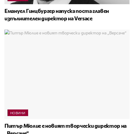
Емануел Гинцбургер напуска поста главен
изпълнителен директор на Versace
НОВИНИ
Питър Мюлие е новият творчески директор на
„Версаче“