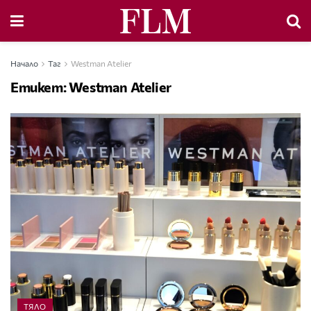
Начало
Таг
Westman Atelier
Етикет:
Westman Atelier
ТЯЛО