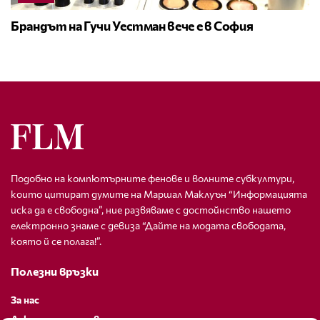
Брандът на Гучи Уестман вече е в София
Подобно на компютърните фенове и волните субкултури,
които цитират думите на Маршал Маклуън “Информацията
иска да е свободна”, ние развяваме с достойнство нашето
електронно знаме с девиза “Дайте на модата свободата,
която й се полага!”.
Полезни връзки
За нас
Декларация за поверителност