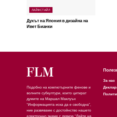
ЛАЙФСТАЙЛ
Духът на Япония в дизайна на
Ивет Бианки
Полез
За нас
Подобно на компютърните фенове и
Деклар
волните субкултури, които цитират
Полити
думите на Маршал Маклуън
“Информацията иска да е свободна”,
ние развяваме с достойнство нашето
електронно знаме с девиза “Дайте на