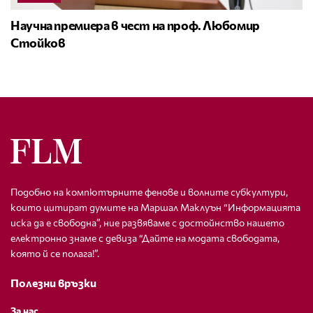
Научна премиера в чест на проф. Любомир
Стойков
Подобно на компютърните фенове и волните субкултури,
които цитират думите на Маршал Маклуън “Информацията
иска да е свободна”, ние развяваме с достойнство нашето
електронно знаме с девиза “Дайте на модата свободата,
която й се полага!”.
Полезни връзки
За нас