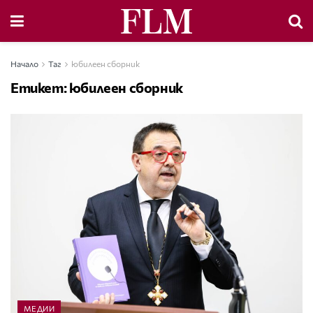
Начало
Таг
юбилеен сборник
Етикет:
юбилеен сборник
МЕДИИ