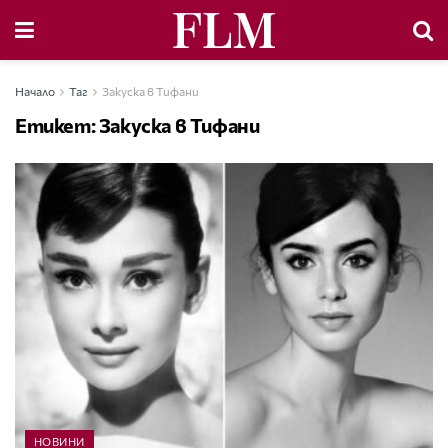
Начало
Таг
Закуска в Тифани
Етикет:
Закуска в Тифани
НОВИНИ