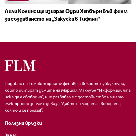
Лили Колинс ще изиграе Одри Хепбърн във филм
за създаването на „Закуска в Тифани“
Подобно на компютърните фенове и волните субкултури,
които цитират думите на Маршал Маклуън “Информацията
иска да е свободна”, ние развяваме с достойнство нашето
електронно знаме с девиза “Дайте на модата свободата,
която й се полага!”.
Полезни връзки
За нас