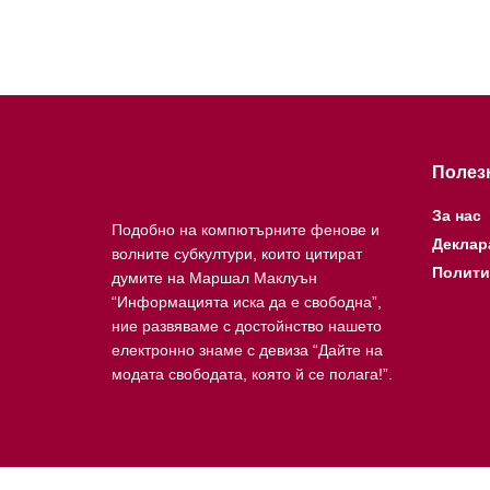
Полез
За нас
Подобно на компютърните фенове и
Деклар
волните субкултури, които цитират
Полити
думите на Маршал Маклуън
“Информацията иска да е свободна”,
ние развяваме с достойнство нашето
електронно знаме с девиза “Дайте на
модата свободата, която й се полага!”.