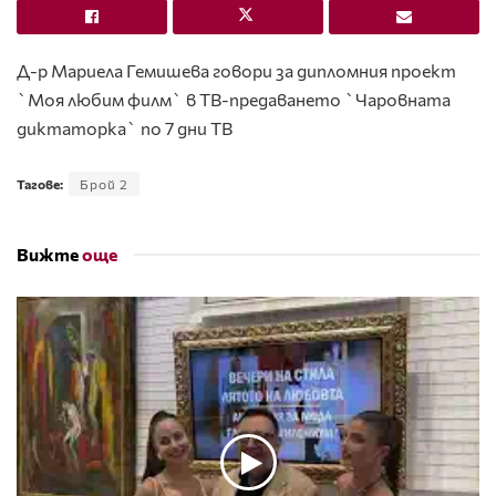
Д-р Мариела Гемишева говори за дипломния проект
`Моя любим филм` в ТВ-предаването `Чаровната
диктаторка` по 7 дни ТВ
Тагове:
Брой 2
Вижте
още