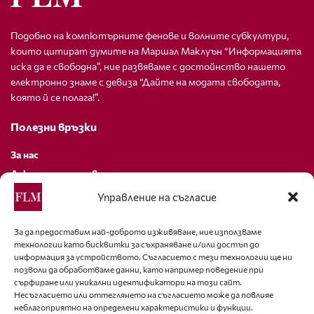
Подобно на компютърните фенове и волните субкултури,
които цитират думите на Маршал Маклуън “Информацията
иска да е свободна”, ние развяваме с достойнство нашето
електронно знаме с девиза “Дайте на модата свободата,
която й се полага!”.
Полезни връзки
За нас
Декларация за поверителност
Политика за бисквитки
Управление на съгласие
За контакти
За да предоставим най-доброто изживяване, ние използваме
технологии като бисквитки за съхраняване и/или достъп до
editor@fashion-lifestyle.net
информация за устройството. Съгласието с тези технологии ще ни
позволи да обработваме данни, като например поведение при
+359 88 227 33 47
сърфиране или уникални идентификатори на този сайт.
Несъгласието или оттеглянето на съгласието може да повлияе
неблагоприятно на определени характеристики и функции.
Последвайте ни