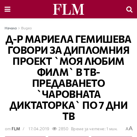
Начало
Видео
Д-Р МАРИЕЛА ГЕМИШЕВА
ГОВОРИ ЗА ДИПЛОМНИЯ
ПРОЕКТ `МОЯ ЛЮБИМ
ФИЛМ` В ТВ-
ПРЕДАВАНЕТО
`ЧАРОВНАТА
ДИКТАТОРКА` ПО 7 ДНИ
ТВ
A
от
FLM
17.04.2019
2850
Време за четене: 1 мин.
A