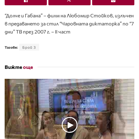
“Долче и Габана” – филм на Любомир Стойков, излъчен
в предаването за стил “Чаровната диктаторка” по “7
дни” ТВ през 2007 г. – ІІ част
Тагове:
Брой 3
Вижте
още