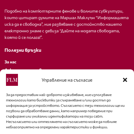
Подобно на компютърните фенове и волните субкултури,
които цитират думите на Маршал Маклуън “Информацията
иска да е свободна”, ние развяваме с достойнство нашето
електронно знаме с девиза “Дайте на модата свободата,
която й се полага!”.
Полезни връзки
За нас
Декларация за поверителност
Политика за бисквитки
Управление на съгласие
За контакти
За да предоставим най-доброто изживяване, ние използваме
технологии като бисквитки за съхраняване и/или достъп до
editor@fashion-lifestyle.net
информация за устройството. Съгласието с тези технологии ще ни
позволи да обработваме данни, като например поведение при
+359 88 227 33 47
сърфиране или уникални идентификатори на този сайт.
Несъгласието или оттеглянето на съгласието може да повлияе
неблагоприятно на определени характеристики и функции.
Последвайте ни