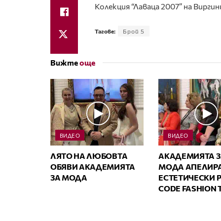
Колекция “Лаваца 2007” на Виргин
Тагове:
Брой 5
Вижте
още
ВИДЕО
ВИДЕО
ЛЯТО НА ЛЮБОВТА
АКАДЕМИЯТА З
ОБЯВИ АКАДЕМИЯТА
МОДА АПЕЛИРА
ЗА МОДА
ЕСТЕТИЧЕСКИ Р
CODE FASHION 