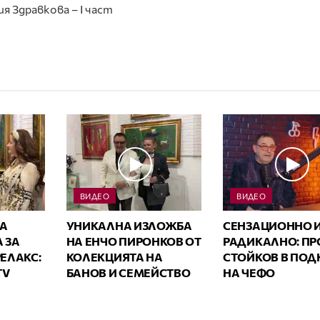
ия Здравкова – I част
ВИДЕО
ВИДЕО
А
УНИКАЛНА ИЗЛОЖБА
СЕНЗАЦИОННО 
 ЗА
НА ЕНЧО ПИРОНКОВ ОТ
РАДИКАЛНО: ПР
ЕЛАКС:
КОЛЕКЦИЯТА НА
СТОЙКОВ В ПОД
TV
БАНОВ И СЕМЕЙСТВО
НА ЧЕФО