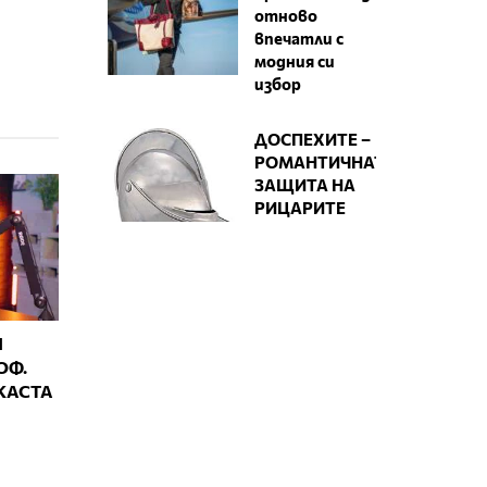
отново
впечатли с
модния си
избор
ДОСПЕХИТЕ –
РОМАНТИЧНАТА
ЗАЩИТА НА
РИЦАРИТЕ
И
ОФ.
КАСТА