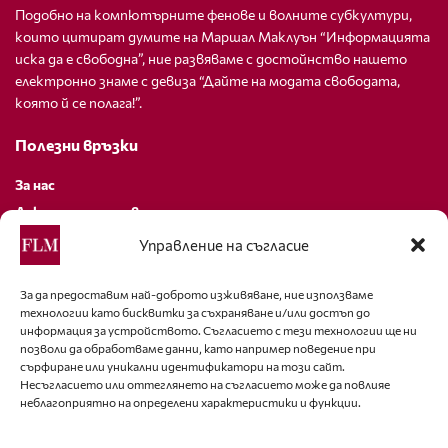
Подобно на компютърните фенове и волните субкултури,
които цитират думите на Маршал Маклуън “Информацията
иска да е свободна”, ние развяваме с достойнство нашето
електронно знаме с девиза “Дайте на модата свободата,
която й се полага!”.
Полезни връзки
За нас
Декларация за поверителност
Политика за бисквитки
Управление на съгласие
За контакти
За да предоставим най-доброто изживяване, ние използваме
технологии като бисквитки за съхраняване и/или достъп до
editor@fashion-lifestyle.net
информация за устройството. Съгласието с тези технологии ще ни
позволи да обработваме данни, като например поведение при
+359 88 227 33 47
сърфиране или уникални идентификатори на този сайт.
Несъгласието или оттеглянето на съгласието може да повлияе
неблагоприятно на определени характеристики и функции.
Последвайте ни