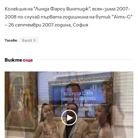
Колекция на "Линда Фароу Винтидж", есен-зима 2007-
2008 по случай първата годишнина на бутик "Aims-G"
– 26 септември 2007 година, София
Тагове:
Брой 3
Вижте
още