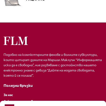
Подобно на компютърните фенове и волните субкултури,
които цитират думите на Маршал Маклуън “Информацията
иска да е свободна”, ние развяваме с достойнство нашето
електронно знаме с девиза “Дайте на модата свободата,
която й се полага!”.
Полезни връзки
За нас
Декларация за поверителност