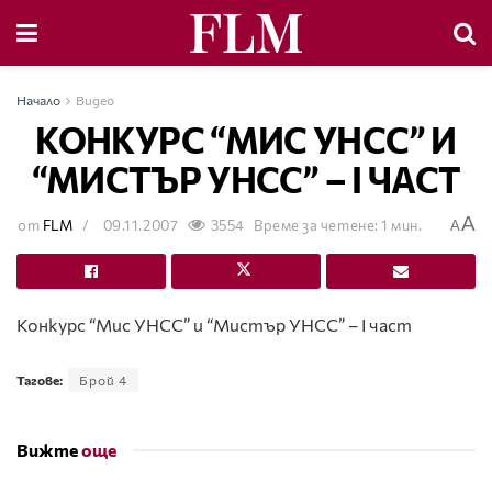
Начало
Видео
КОНКУРС “МИС УНСС” И
“МИСТЪР УНСС” – І ЧАСТ
A
от
FLM
09.11.2007
3554
Време за четене: 1 мин.
A
Конкурс “Мис УНСС” и “Мистър УНСС” – І част
Тагове:
Брой 4
Вижте
още