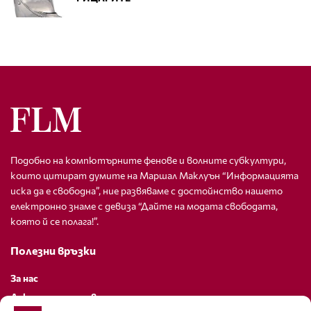
Подобно на компютърните фенове и волните субкултури,
които цитират думите на Маршал Маклуън “Информацията
иска да е свободна”, ние развяваме с достойнство нашето
електронно знаме с девиза “Дайте на модата свободата,
която й се полага!”.
Полезни връзки
За нас
Декларация за поверителност