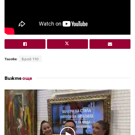
Тагове:
Брой 110
Вижте
още