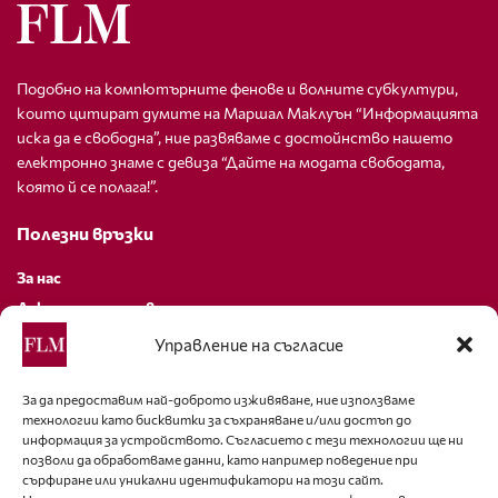
Подобно на компютърните фенове и волните субкултури,
които цитират думите на Маршал Маклуън “Информацията
иска да е свободна”, ние развяваме с достойнство нашето
електронно знаме с девиза “Дайте на модата свободата,
която й се полага!”.
Полезни връзки
За нас
Декларация за поверителност
Политика за бисквитки
Управление на съгласие
За контакти
За да предоставим най-доброто изживяване, ние използваме
технологии като бисквитки за съхраняване и/или достъп до
editor@fashion-lifestyle.net
информация за устройството. Съгласието с тези технологии ще ни
позволи да обработваме данни, като например поведение при
+359 88 227 33 47
сърфиране или уникални идентификатори на този сайт.