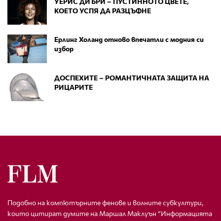
УЕРИС ДИЪРИ – ПУСТИННОТО ЦВЕТЕ,
КОЕТО УСПЯ ДА РАЗЦЪФНЕ
Ерлинг Холанд отново впечатли с модния си
избор
ДОСПЕХИТЕ – РОМАНТИЧНАТА ЗАЩИТА НА
РИЦАРИТЕ
Подобно на компютърните фенове и волните субкултури,
които цитират думите на Маршал Маклуън “Информацията