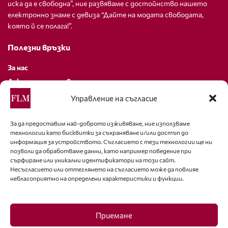
иска да е свободна”, ние развяваме с достойнство нашето
електронно знаме с девиза “Дайте на модата свободата,
която й се полага!”.
Полезни връзки
За нас
Декларация за поверителност
Политика за бисквитки
Управление на съгласие
За контакти
За да предоставим най-доброто изживяване, ние използваме
технологии като бисквитки за съхраняване и/или достъп до
editor@fashion-lifestyle.net
информация за устройството. Съгласието с тези технологии ще ни
позволи да обработваме данни, като например поведение при
+359 88 227 33 47
сърфиране или уникални идентификатори на този сайт.
Несъгласието или оттеглянето на съгласието може да повлияе
неблагоприятно на определени характеристики и функции.
Последвайте ни
Facebook
Приемане