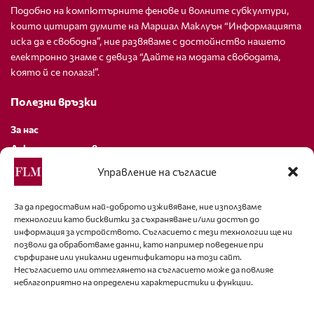
Подобно на компютърните фенове и волните субкултури,
които цитират думите на Маршал Маклуън “Информацията
иска да е свободна”, ние развяваме с достойнство нашето
електронно знаме с девиза “Дайте на модата свободата,
която й се полага!”.
Полезни връзки
За нас
Декларация за поверителност
Политика за бисквитки
Управление на съгласие
За контакти
За да предоставим най-доброто изживяване, ние използваме
технологии като бисквитки за съхраняване и/или достъп до
editor@fashion-lifestyle.net
информация за устройството. Съгласието с тези технологии ще ни
позволи да обработваме данни, като например поведение при
+359 88 227 33 47
сърфиране или уникални идентификатори на този сайт.
Несъгласието или оттеглянето на съгласието може да повлияе
неблагоприятно на определени характеристики и функции.
Последвайте ни