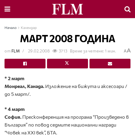
Начало
Календар
МАРТ 2008 ГОДИНА
A
от
FLM
29.02.2008
3713
Време за четене: 1 мин.
A
* 2 март
Монреал, Канада.
Изложение на бижута и аксесоари /
до 5 март/.
* 4 март
София.
Пресконференция на програма “Произведено в
България” по повод седмите национални награди
“Човек на XXI век”, БТА.