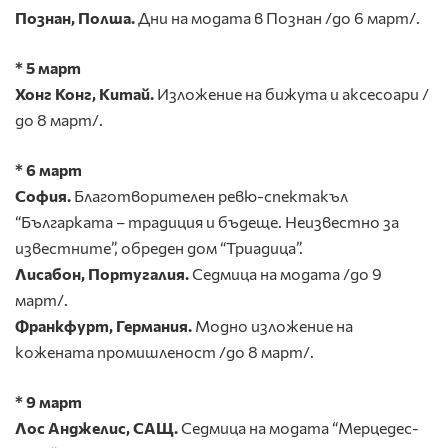
Познан, Полша.
Дни на модата в Познан /до 6 март/.
* 5 март
Хонг Конг, Китай.
Изложение
на
бижута и аксесоари /
до 8 март/.
* 6 март
София.
Благотворителен ревю-спектакъл
“Българката – традиция и бъдеще. Неизвестно за
известните”, обреден дом “Триадица”.
Лисабон, Португалия.
Седмица на модата /до 9
март/.
Франкфурт, Германия.
Модно изложение на
кожената промишленост /до 8 март/.
* 9 март
Лос Анджелис, САЩ.
Седмица на модата “Мерцедес-