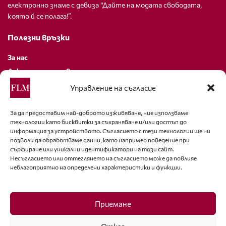
електронно знаме с девиза “Дайте на модата свободата,
която й се полага!”.
Полезни връзки
За нас
Декларация за поверителност
Политика за бисквитки
Управление на съгласие
За контакти
За да предоставим най-доброто изживяване, ние използваме
технологии като бисквитки за съхраняване и/или достъп до
editor@fashion-lifestyle.net
информация за устройството. Съгласието с тези технологии ще ни
позволи да обработваме данни, като например поведение при
+359 88 227 33 47
сърфиране или уникални идентификатори на този сайт.
Несъгласието или оттеглянето на съгласието може да повлияе
неблагоприятно на определени характеристики и функции.
Последвайте ни
Facebook
Приемане