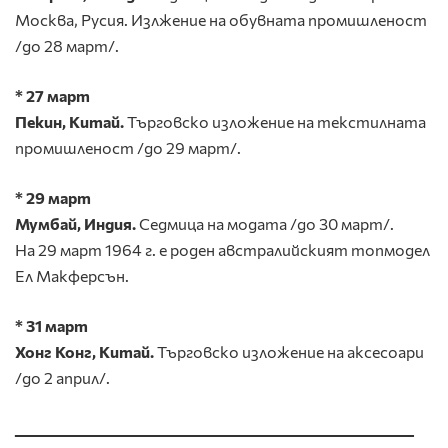
Москва, Русия. Излжение на обувната промишленост
/до 28 март/.
* 27 март
Пекин, Китай.
Търговско изложение на текстилната
промишленост /до 29 март/.
* 29 март
Мумбай, Индия.
Седмица на модата
/до 30 март/.
На 29 март 1964 г. е роден австралийският топмодел
Ел Макферсън.
* 31 март
Хонг Конг, Китай.
Търговско изложение на аксесоари
/до 2 април/.
_________________________________________________________