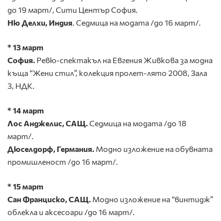
до 19 март/, Сити Център София.
Ню Делхи, Индия
. Седмица на модата /до 16 март/.
* 13 март
София.
Ревю-спектакъл на Евгения Живкова за модна
къща “Жени стил”, колекция пролет-лято 2008, Зала
3, НДК.
* 14 март
Лос Анджелис, САЩ.
Седмица на модата /до 18
март/.
Дюселдорф, Германия.
Модно изложение на обувната
промишленост /до 16 март/.
* 15 март
Сан Франциско, САЩ.
Модно изложение на “винтидж”
облекла и аксесоари /до 16 март/.