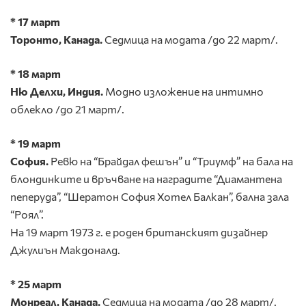
* 17 март
Торонто, Канада.
Седмица на модата /до 22 март/.
* 18 март
Ню Делхи, Индия.
Модно
изложение на интимно
облекло /до 21 март/.
* 19 март
София.
Ревю на “Брайдал фешън” и “Триумф” на бала на
блондинките и връчване на наградите “Диамантена
пеперуда”, “Шератон София Хотел Балкан”, бална зала
“Роял”.
На 19 март 1973 г. е роден британският дизайнер
Джулиън Макдоналд.
* 25 март
Монреал, Канада.
Седмица на модата /до 28 март/.