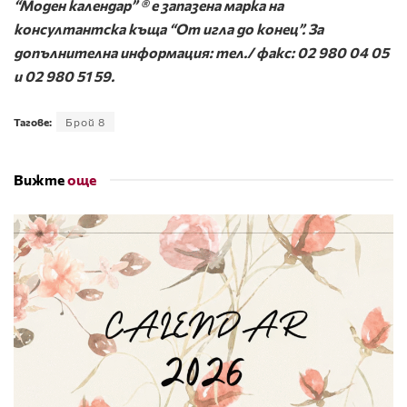
“Моден календар” ® е запазена марка на
консултантска къща “От игла до конец”. За
допълнителна информация: тел./ факс: 02 980 04 05
и 02 980 51 59.
Тагове:
Брой 8
Вижте
още