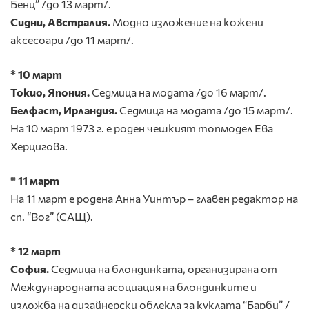
Бенц” /до 13 март/.
Сидни, Австралия.
Модно изложение на кожени
аксесоари /до 11 март/.
* 10 март
Токио, Япония.
Седмица на модата /до 16 март/.
Белфаст, Ирландия.
Седмица на модата /до 15 март/.
На 10 март 1973 г. е роден чешкият топмодел Ева
Херцигова.
* 11 март
На 11 март е родена Анна Уинтър – главен редактор на
сп. “Вог” (САЩ).
* 12 март
София.
Седмица на блондинката, организирана от
Международната асоциация на блондинките и
изложба на дизайнерски облекла за куклата “Барби” /