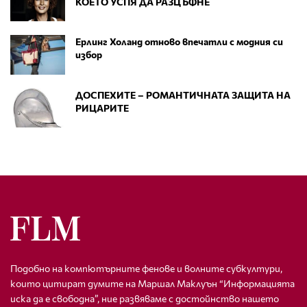
КОЕТО УСПЯ ДА РАЗЦЪФНЕ
Ерлинг Холанд отново впечатли с модния си
избор
ДОСПЕХИТЕ – РОМАНТИЧНАТА ЗАЩИТА НА
РИЦАРИТЕ
Подобно на компютърните фенове и волните субкултури,
които цитират думите на Маршал Маклуън “Информацията
иска да е свободна”, ние развяваме с достойнство нашето