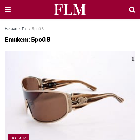
Начало
Таг
Брой 8
Етикет:
Брой 8
НОВИНИ