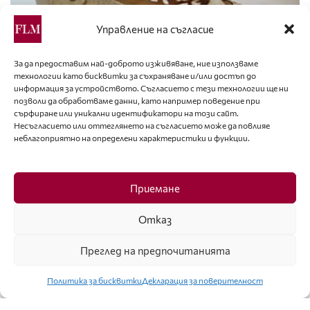
Управление на съгласие
За да предоставим най-доброто изживяване, ние използваме
технологии като бисквитки за съхраняване и/или достъп до
информация за устройството. Съгласието с тези технологии ще ни
АКСЕСОАРИ
позволи да обработваме данни, като например поведение при
сърфиране или уникални идентификатори на този сайт.
ОБУВКИТЕ “МАТ-СТАР” – СЕМЕЙНА ПРИКАЗКА
Несъгласието или оттеглянето на съгласието може да повлияе
ЗА УСПЕХА
неблагоприятно на определени характеристики и функции.
Приемане
Отказ
Преглед на предпочитанията
Политика за бисквитки
Декларация за поверителност