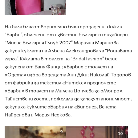
На бала благотворително бяха продадени и кукли
“Барби”, облечени от известни български дизайнери.
“Мисис България Глоуб 2007” Марияна Маринова
закупи куклата на Албена Александрова за “Рошавата
гарга”. Куклата в тоалет на “Bridal fashion” беше
закупена от Ваня Финци; «Барби» с тоалет на
«Одета» избра водещата Анн Джи; Николай Тодоров
от фабрика за текстил «Нитекс» предпочете
«Барби» в тоалет на Милена Цончева за «Монро».
Тайнствени гости, пожелали да запазят анонимност,
закупиха куклите «Барби» на «Бипоне», Венета
Найденова и Мария Недкова.