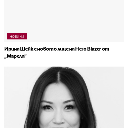
НОВИНИ
Ирина Шейк е новото лице на Hero Blazer от
„Марела“