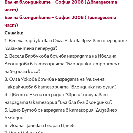
Бал на блондинките – София 2008 (Дванадесета
част)
Бал на блондинките – София 2008 (Тринадесета
част)
Снимки:
1. Весела Барбукова и Олга Ускова връчват наградите
“Диамантена пеперуда”.
2. Весела Барбукова връчва наградата на Ивелина
Леонидова в категорията “Блондинка-строител с
най-дълга коса”.
3. Олга Ускова връчва наградата на Миглена
Чакракчиева в категорията “Блондинка по душа”.
4. Цвети и Елена от радио “Фреш” получават
наградата в категория “Бла бла бла блондинки”.
5. Цено Вутов с наградата в категория “Дизайнер
блондин”.
6. Йоана Цанева и Георги Цанев.
7. Нина Николова.