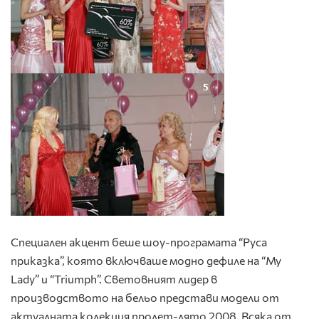
Специален акцент беше шоу-програмата “Руса
приказка”, която включваше модно дефиле на “My
Lady” и “Triumph”. Световният лидер в
производството на бельо представи модели от
актуалната колекция пролет-лято 2008. Всяка от