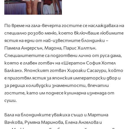
По време на гала-вечерта гостите се наслаждаваха на
специално розово меню, което включваше любимите
ястия на едни от най-известните блондинки –
Памела Андерсън, Мадона, Парис Хилтън.
Специалитетите са подготвени лично от руса дама,
която е главен готвач на «Шератон София Хотел
Балкан». Японският готвач Хироаки Сасагури, който
е приготвял ястия за японския императорски двор и
за редица холивудски знаменитости, впечатли
гостите, като им поднесе кулинарна изненада от
суши.
Бала на блондинките уважиха също и Мартина
Вачкова, Румяна Маринова, Елена Ангелова и