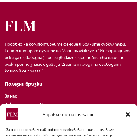
Подобно на компютърните фенове и волните субкултури,
които цитират думите на Маршал Маклуън “Информацията
иска да е свободна”, ние развяваме с достойнство нашето
електронно знаме с девиза “Дайте на модата свободата,
която й се полага!”.
Полезни връзки
За нас
Декларация за поверителност
Политика за бисквитки
Управление на съгласие
За контакти
За да предоставим най-доброто изживяване, ние използваме
технологии като бисквитки за съхраняване и/или достъп до