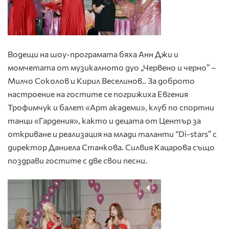
Водещи на шоу-програмата бяха Анн Джи и
момчетата от музикалното дуо „Червено и черно” –
Милчо Соколов и Кирил Веселинов.. За доброто
настроение на гостите се погрижиха Евгения
Трофимчук и балет «Арт академи», клуб по спортни
танци «Гардения», както и децата от Център за
откриване и реализация на млади таланти “Di-stars” с
директор Даниела Станкова. Силвия Кацарова също
поздрави гостите с две свои песни.