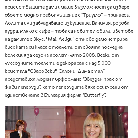
присъстващите дами имаше възможност да избере
своето модно превъплъщение с "Триумф" – принцеса,
Лолита или завладяващо изкушение. Ванилия, розова
пудра, мляко с кафе – това са новите любими цветове
на дамите с вкус. "Май Лейди" отново демонстрира
високата си класа с тоалети от своята последна
колекция за сезона пролет-лято 2008. Всеки от
луксозните тоалети е декориран с над 5 000
кристала "Сваровски". Салони “Дима стил”
представиха моден пърформанс “Звезден прах от
живи пеперуди”, като пеперудите бяха осигурени от
единствената в България ферма “Butterfly”.