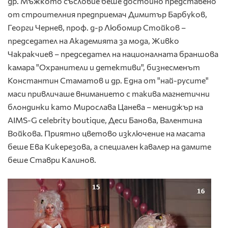
др. Мъжкото съсловие беше достойно представено
от строителния предприемач Димитър Барбуков,
Георги Чернев, проф. д-р Любомир Стойков –
председател на Академията за мода, Живко
Чакракчиев – председател на националната браншова
камара "Охранители и детективи", бизнесменът
Константин Стаматов и др. Една от "най-русите"
маси привличаше вниманието с такива магнетични
блондинки като Мирослава Цанева – мениджър на
AIMS-G celebrity boutique, Деси Банова, Валентина
Войкова. Приятно цветово изключение на масата
беше Ева Кикерезова, а специален кавалер на дамите
беше Ставри Калинов.