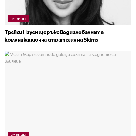
НОВИНИ
Трейси Нгуен ще ръководи глобалната
комуникационна стратегия на Skims
НОВИНИ