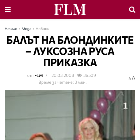
Начало
Мода
Новини
БАЛЪТ НА БЛОНДИНКИТЕ
– ЛУКСОЗНА РУСА
ПРИКАЗКА
от
FLM
20.03.2008
36509
A
A
Време за четене: 3 мин.