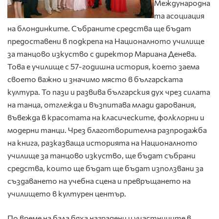
Международна
та асоциация
на блондинките. Събраните средства ще бъдат
предоставени в подкрепа на Националното училище
за танцово изкуство с директор Мариана Денева.
Това е училище с 57-годишна история, което заема
своето важно и значимо място в българската
култура. То пази и развива българския дух чрез силата
на танца, отглежда и възпитава млади дарования,
въвежда в красотата на класическите, фолклорни и
модерни танци. Чрез благотворителна разпродажба
на книга, разказваща историята на Националното
училище за танцово изкуство, ще бъдат събрани
средства, които ще бъдат ще бъдат използвани за
създаването на учебна сцена и превръщането на
училището в културен център.
По време на бала бяха наградени и участниците в