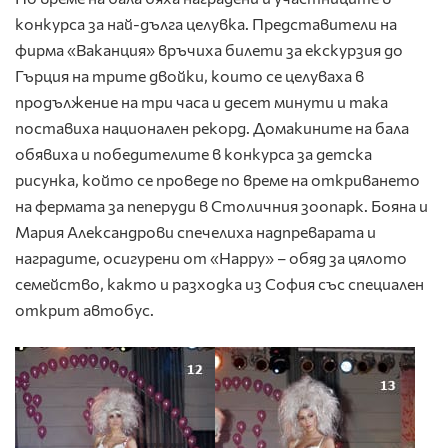
конкурса за най-дълга целувка. Представители на
фирма «Ваканция» връчиха билети за екскурзия до
Гърция на трите двойки, които се целуваха в
продължение на три часа и десет минути и така
поставиха национален рекорд. Домакините на бала
обявиха и победителите в конкурса за детска
рисунка, който се проведе по време на откриването
на фермата за пеперуди в Столичния зоопарк. Бояна и
Мария Александрови спечелиха надпреварата и
наградите, осигурени от «Happy» – обяд за цялото
семейство, както и разходка из София със специален
открит автобус.