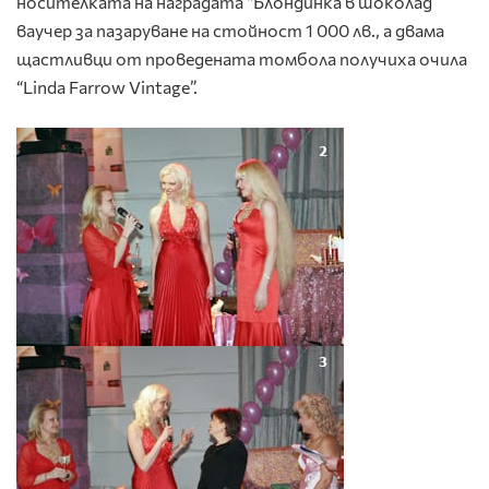
носителката на наградата “Блондинка в шоколад”
ваучер за пазаруване на стойност 1 000 лв., а двама
щастливци от проведената томбола получиха очила
“Linda Farrow Vintage”.