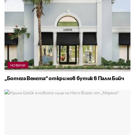
НОВИНИ
„Ботега Венета“ откри нов бутик в Палм Бийч