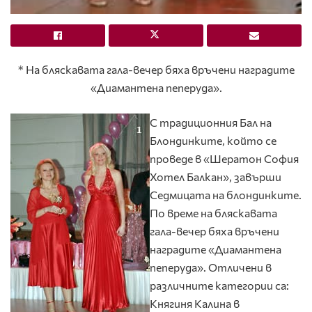
* На бляскавата гала-вечер бяха връчени наградите
«Диамантена пеперуда».
С традиционния Бал на
Блондинките, който се
проведе в «Шератон София
Хотел Балкан», завърши
Седмицата на блондинките.
По време на бляскавата
гала-вечер бяха връчени
наградите «Диамантена
пеперуда». Отличени в
различните категории са:
Княгиня Калина в