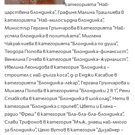
категорията ”Най-
царствена блондинка”, Графиня Малина Трашлиева в
категорията ”Най-милосърдна блондинка”,
Министър Гергана Грънчарова в категорията ”Най-
успяла блондинка в политиката”, Миглена
Чакракчиева в категорията “Блондинка по душа”,
Теодора Попова в категория ”Блондинка-финансист”,
Венелина Гочева в категория “Блондинка-журналист”,
Ивелина Леонидова в категория ”Блондинка –
строител с най-дълга коса”, д-р Енджи Касабие в
категорията ”Блондинка-лекар”, Гергана Грънчарова и
Михаела Попова в категорията ”Блондинки 2 в 1”, Рени
Стайкова в категория “Блондинка в шоколад”, Нети в
категория “Блондинка с припев”, Цвети и Елена –
радио “Фреш” в категория “Бла-бла-бла-блондинка”,
Слави Трифонов в категория ”Мъж, знаещ най-много
за блондинки”, Цено Вутов в категория ”Дизайнер –