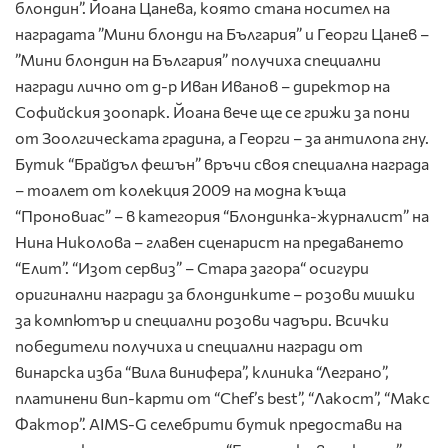
блондин”. Йоана Цанева, която стана носител на
наградата ”Мини блонди на България” и Георги Цанев –
”Мини блондин на България” получиха специални
награди лично от д-р Иван Иванов – директор на
Софийския зоопарк. Йоана вече ще се грижи за пони
от Зоолгическата градина, а Георги – за антилопа гну.
Бутик “Брайдъл фешън” връчи своя специална награда
– тоалет от колекция 2009 на модна къща
“Проновиас” – в категория “Блондинка-журналист” на
Нина Николова – главен сценарист на предаването
“Елит”. “Изот сервиз” – Стара загора“ осигури
оригинални награди за блондинките – розови мишки
за компютър и специални розови чадъри. Всички
победители получиха и специални награди от
винарска изба “Вила винифера”, клиника “Леграно”,
платинени вип-карти от “Chef’s best”, “Лакост”, “Макс
Фактор”. AIMS-G селебрити бутик предостави на