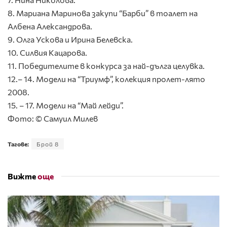
8. Мариана Маринова закупи “Барби” в тоалет на
Албена Александрова.
9. Олга Ускова и Ирина Белевска.
10. Силвия Кацарова.
11. Победителите в конкурса за най-дълга целувка.
12.– 14. Модели на “Триумф”, колекция пролет-лято
2008.
15. – 17. Модели на “Май лейди”.
Фото: © Самуил Милев
Тагове:
Брой 8
Вижте
още