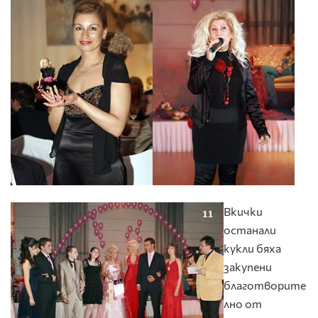
Вкички
останали
кукли бяха
закупени
благотворите
лно от