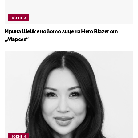
НОВИНИ
Ирина Шейк е новото лице на Hero Blazer от
„Марела“
НОВИНИ