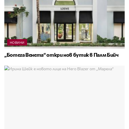
НОВИНИ
„Ботега Венета“ откри нов бутик в Палм Бийч