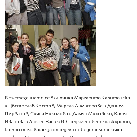
В състезанието се включиха Маргарита Капитанска
и Цветослав Костов, Мирела Димитрова и Даниел
Първанов, Сияна Николова и Дамян Миховски, Катя
Иванова и Любен Василев. Сред членовете на журито,
което трябваше да определи победителите бяха