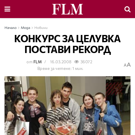
Начало
Мода
Новини
КОНКУРС ЗА ЦЕЛУВКА
ПОСТАВИ РЕКОРД
от
FLM
16.03.2008
36072
A
A
Време за четене: 1 мин.