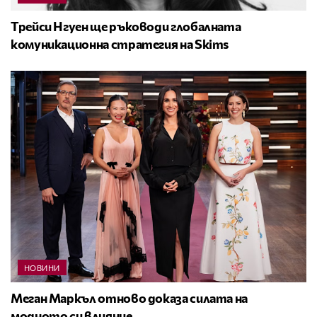
Трейси Нгуен ще ръководи глобалната
комуникационна стратегия на Skims
НОВИНИ
Меган Маркъл отново доказа силата на
модното си влияние