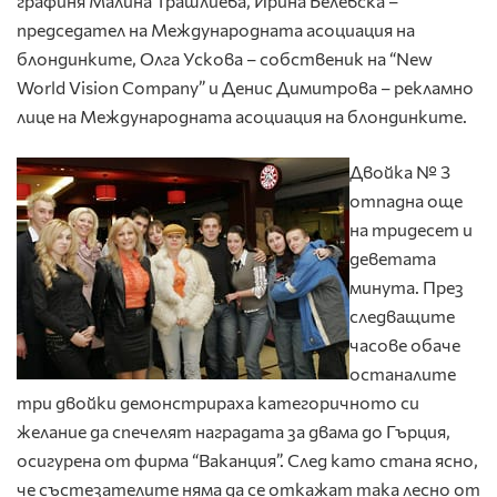
графиня Малина Трашлиева, Ирина Белевска –
председател на Международната асоциация на
блондинките, Олга Ускова – собственик на “New
World Vision Company” и Денис Димитрова – рекламно
лице на Международната асоциация на блондинките.
Двойка № 3
отпадна още
на тридесет и
деветата
минута. През
следващите
часове обаче
останалите
три двойки демонстрираха категоричното си
желание да спечелят наградата за двама до Гърция,
осигурена от фирма “Ваканция”. След като стана ясно,
че състезателите няма да се откажат така лесно от