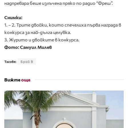
надпревара беше излъчена пряко по радио “Фреш”.
Снимки:
1. – 2. Трите двойки, които спечелиха първа награда в
конкурса за най-дълга целувка.
3. Журито и двойките в конкурса.
Фото: Самуил Милев
Тагове:
Брой 8
Вижте
още