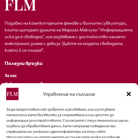
Подобно на компютърните фенове и волните субкултури,
които цитират думите на Маршал Маклуън “Информацията
иска да е свободна”, ние развяваме с достойнство нашето
електронно знаме с девиза “Дайте на модата свободата,
която й се полага!”.
Полезни връзки
За нас
Декларация за поверителност
Политика за бисквитки
Управление на съгласие
За контакти
За да предоставим най-доброто изживяване, ние използваме
технологии като бисквитки за съхраняване и/или достъп до
editor@fashion-lifestyle.net
информация за устройството. Съгласието с тези технологии ще ни
позволи да обработваме данни, като например поведение при
+359 88 227 33 47
сърфиране или уникални идентификатори на този сайт.
Несъгласието или оттеглянето на съгласието може да повлияе