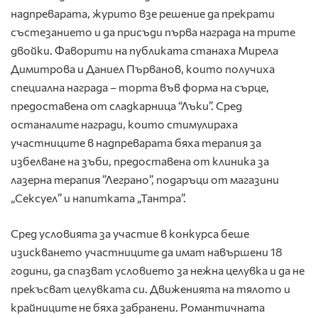
надпреварата, журито взе решение да прекрати
състезанието и да присъди първа награда на трите
двойки. Фаворити на публиката станаха Мирела
Димитрова и Даниел Първанов, които получиха
специална награда – торта във форма на сърце,
предоставена от сладкарница “Лъки”. Сред
останалите награди, които стимулираха
участниците в надпреварата бяха терапия за
избелване на зъби, предоставена от клиника за
лазерна терапия ”Леграно”, подаръци от магазини
„Сексуел” и напитката „Тантра”.
Сред условията за участие в конкурса беше
изискването участниците да имат навършени 18
години, да спазват условието за нежна целувка и да не
прекъсват целувката си. Движенията на тялото и
крайниците не бяха забранени. Романтичната