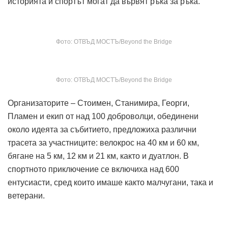
историята и спортът могат да вървят ръка за ръка.
Фото: ОТВЪД МОСТЪ/Beyond the Bridge
Фото: ОТВЪД МОСТЪ/Beyond the Bridge
Организаторите – Стоимен, Станимира, Георги,
Пламен и екип от над 100 доброволци, обединени
около идеята за събитието, предложиха различни
трасета за участниците: велокрос на 40 км и 60 км,
бягане на 5 км, 12 км и 21 км, както и дуатлон. В
спортното приключение се включиха над 600
ентусиасти, сред които имаше както малчугани, така и
ветерани.