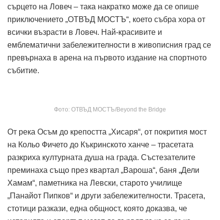
сърцето на Ловеч – така накратко може да се опише
приключението „ОТВЪД МОСТЪ“, което събра хора от
всички възрасти в Ловеч. Най-красивите и
емблематични забележителности в живописния град се
превърнаха в арена на първото издание на спортното
събитие.
Фото: ОТВЪД МОСТЪ/Beyond the Bridge
От река Осъм до крепостта „Хисаря“, от покрития мост
на Кольо Фичето до Къкринското ханче – трасетата
разкриха културната душа на града. Състезателите
преминаха също през квартал „Вароша“, баня „Дели
Хамам“, паметника на Левски, старото училище
„Панайот Пипков“ и други забележителности. Трасета,
стотици разкази, една общност, която доказва, че