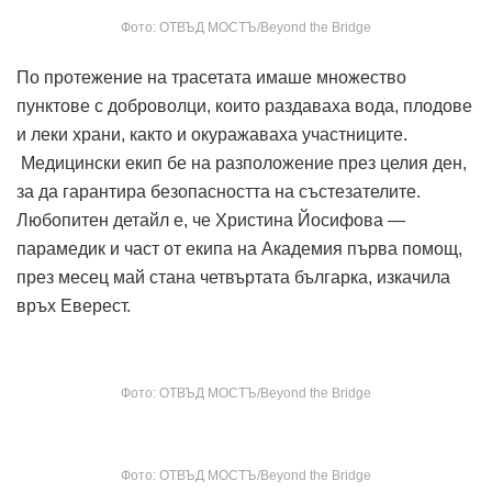
Фото: ОТВЪД МОСТЪ/Beyond the Bridge
По протежение на трасетата имаше множество
пунктове с доброволци, които раздаваха вода, плодове
и леки храни, както и окуражаваха участниците.
Медицински екип бе на разположение през целия ден,
за да гарантира безопасността на състезателите.
Любопитен детайл е, че Христина Йосифова —
парамедик и част от екипа на Академия първа помощ,
през месец май стана четвъртата българка, изкачила
връх Еверест.
Фото: ОТВЪД МОСТЪ/Beyond the Bridge
Фото: ОТВЪД МОСТЪ/Beyond the Bridge