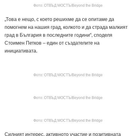
Фото: ОТВЪД МОСТЪ/Beyond the Bridge
„Това е нещо, с което решихме да се опитаме да
помогнем на нашия град, колкото и да страда малкият
град в България в последните години“, споделя
Стоимен Петков – един от създателите на
инициативата.
Фото: ОТВЪД МОСТЪ/Beyond the Bridge
Фото: ОТВЪД МОСТЪ/Beyond the Bridge
Фото: ОТВЪД МОСТЪ/Beyond the Bridge
Силният интерес, активното участие и позитивната