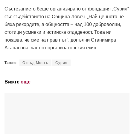
Състезанието беше организирано от фондация „Сурия“
със съдействието на Община Ловеч. „Най-ценното не
бяха рекордите, а общността – над 100 доброволци,
стотици усмивки и истинска отдаденост. Това ни
показва, че сме на прав път“, допълни Станимира
Атанасова, част от организаторския екип.
Тагове:
Отвъд Мостъ
Сурия
Вижте
още