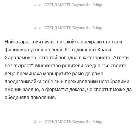
Фото: ОТВЪД МОСТЪ/Beyond the Bridge
Фото: ОТВЪД МОСТЪ/Beyond the Bridge
Най-възрастният участник, който прекрачи старта и
финишира успешно беше 81-годишният Краси
Хараламбиев, като той попадна в категорията „Атлети
без възраст“. Множество родители заедно със своите
деца преминаха маршрутите рамо до рамо,
предизвиквайки себе си и преживявайки незабравими
емоции заедно, а форматът доказа, че спортът може да
обединява поколения.
Фото: ОТВЪД МОСТЪ/Beyond the Bridge