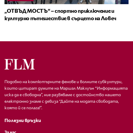
„ОТВЪД МОСТЪ“ – спортно приключение и
културно пътешествие в сърцето на Ловеч
Подобно на компютърните фенове и волните субкултури,
които цитират думите на Маршал Маклуън “Информацията
иска да е свободна”, ние развяваме с достойнство нашето
електронно знаме с девиза “Дайте на модата свободата,
която й се полага!”.
Полезни връзки
За нас