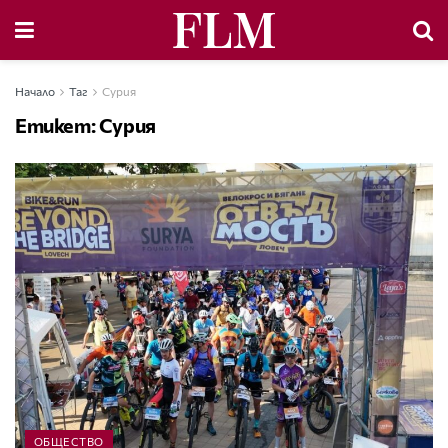
Начало
Таг
Сурия
Етикет:
Сурия
ОБЩЕСТВО