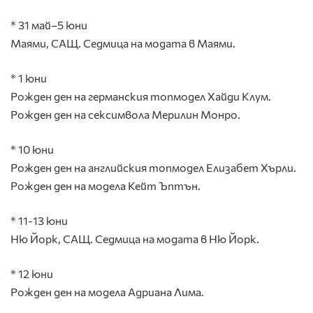
* 31 май–5 юни
Маями, САЩ.
Седмица на модата в Маями.
* 1 юни
Рожден ден на германския топмодел Хайди Клум.
Рожден ден на сексимвола Мерилин Монро.
* 10 юни
Рожден ден на английския топмодел Елизабет Хърли.
Рожден ден на модела Кейт Ъптън.
* 11-13 юни
Ню Йорк, САЩ.
Седмица на модата в Ню Йорк.
* 12 юни
Рожден ден на модела Адриана Лима.