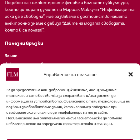
Подобно на компютърните фенове и волните субкултури,
които цитират думите на Маршал Маклуън “Информацията
иска да е свободна”, ние развяваме с достойнство нашето
електронно знаме с девиза “Дайте на модата свободата,
която й се полага!”.
Полезни връзки
За нас
Декларация за поверителност
Политика за бисквитки
Управление на съгласие
За контакти
За да предоставим най-доброто изживяване, ние използваме
технологии като бисквитки за съхраняване и/или достъп до
editor@fashion-lifestyle.net
информация за устройството. Съгласието с тези технологии ще ни
позволи да обработваме данни, като например поведение при
+359 88 227 33 47
сърфиране или уникални идентификатори на този сайт.
Несъгласието или оттеглянето на съгласието може да повлияе
неблагоприятно на определени характеристики и функции.
Последвайте ни
Facebook