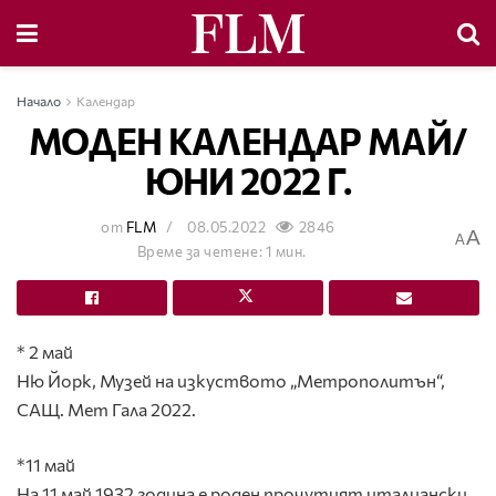
Начало
Календар
МОДЕН КАЛЕНДАР МАЙ/
ЮНИ 2022 Г.
от
FLM
08.05.2022
2846
A
A
Време за четене: 1 мин.
* 2 май
Ню Йорк,
Музей на изкуството „Метрополитън“
,
САЩ.
Мет Гала 2022.
*11 май
На 11 май 1932 година е роден прочутият италиански