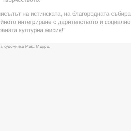
мисълът на истинската, на благородната събир
ейното интегриране с дарителството и социално
раната културна мисия!“