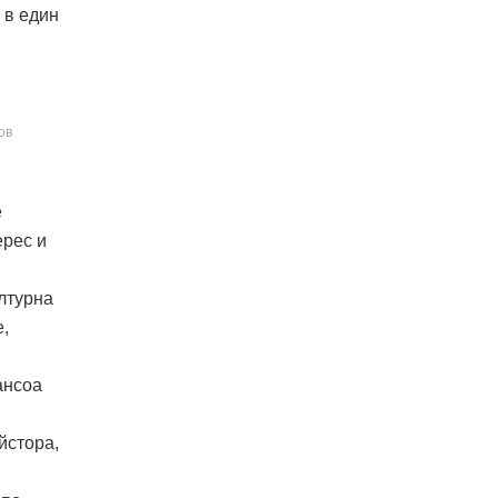
 в един
ов
е
ерес и
лтурна
е,
ансоа
йстора,