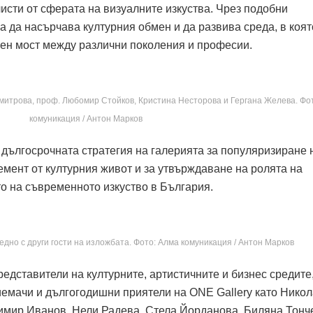
исти от сферата на визуалните изкуства. Чрез подобни
 да насърчава културния обмен и да развива среда, в коят
вен мост между различни поколения и професии.
итрова, проф. Любомир Стойков, Кристина Несторова и Гергана Желева. Фо
комуникация / Антон Марков
т дългосрочната стратегия на галерията за популяризиране 
емент от културния живот и за утвърждаване на ролята на
то на съвременното изкуство в България.
дно с други гости на изложбата. Фото: Алма комуникация / Антон Марков
редставители на културните, артистичните и бизнес средите
иемачи и дългогодишни приятели на ONE Gallery като Нико
имир Иванов, Нели Радева, Стела Йорданова, Биляна Тонч