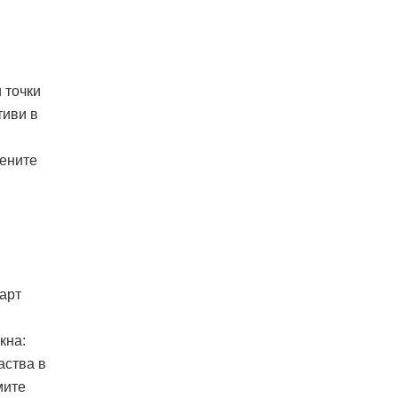
 точки
тиви в
вените
арт
кна:
аства в
мите