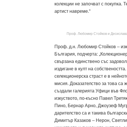
колекции не започват с покупка. 
артист навреме.“
Проф. Любомир Стойков и Десислава
Проф. д.н. Любомир Стойков – изк
България, подчерта: „Колекционер
свързана единствено със задовол
издигане в култ на собствеността
селекционерска страст е в нейнот
мисия. Доказателство за това са 
създали галерията Уфици във Флор
изкуството, по-късно Павел Третя
Пино, Бернар Арно, Джоузеф Мугр
дарителство са и такива българс
Димитър Казаков – Нерон, Светлин