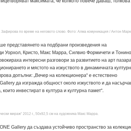
олицетворяват максимата, че колкото повече даваш, толкова
Зафирова по време на неговото слово. Фото: Алма комуникация / Антон Марк
еше представянето на подбрани произведения на
ди Уорхол, Кристо, Макс Марра, Силвио Формичети и Тонин
вокираха интересни разговори за развитието на арт пазара
ионирането и мястото на изкуството в динамичната култур
ирова допълни: „Вечер на колекционера“ е естествено
allery да изгражда общност около изкуството и да насърча
 които инвестират в култура и културна памет“.
ески мираж“ 2012 г., 50х92,5 см на художника Макс Марра.
ONE Gallery да създава устойчиво пространство за колекци