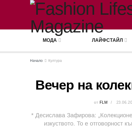
МОДА
ЛАЙФСТАЙЛ
Начало
Култура
Вечер на колек
от
FLM
23.06.2
* Десислава Зафирова: „Колекционе
изкуството. То е отговорност к