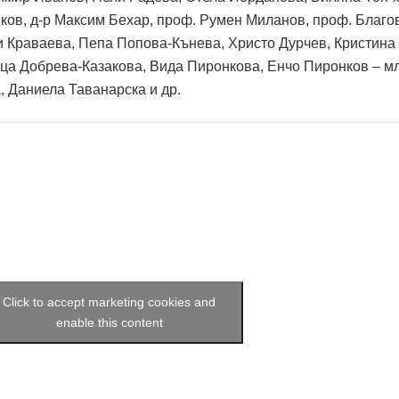
ков, д-р Максим Бехар, проф. Румен Миланов, проф. Благо
и Краваева, Пепа Попова-Кънева, Христо Дурчев, Кристина
ца Добрева-Казакова, Вида Пиронкова, Енчо Пиронков – м
 Даниела Таванарска и др.
Click to accept marketing cookies and
enable this content