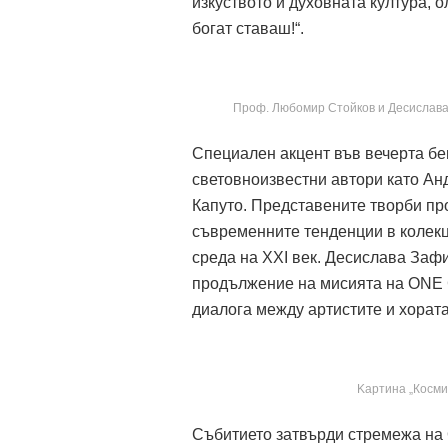
изкуството и духовната култура, 
богат ставаш!“.
Проф. Любомир Стойков и Десислава 
Специален акцент във вечерта б
световноизвестни автори като Ан
Капуто. Представените творби про
съвременните тенденции в колекц
среда на XXI век. Десислава Заф
продължение на мисията на ONE G
диалога между артистите и хората,
Kартина „Космич
Събитието затвърди стремежа на 