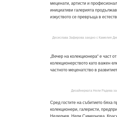
меценати, артисти и професионал
инициативи галерията продължава
изкуството се превръща в естест
Десислава Зафирова заедно с Камелия Дим
„Вечер на колекционера“ е част о
колекционерството като важен ел
частното меценатство в развитие
Дизайнерката Нели Радева зае
Сред гостите на събитието бяха п
колекционери, галеристи, предпр
Неделчев, Нели Симеонова, Крас