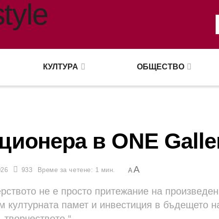
КУЛТУРА
ОБЩЕСТВО
ционера в ONE Galle
A
026
933
Време за четене: 1 мин.
A
рството не е просто притежание на произведен
ъм културната памет и инвестиция в бъдещето н
творчеството.“