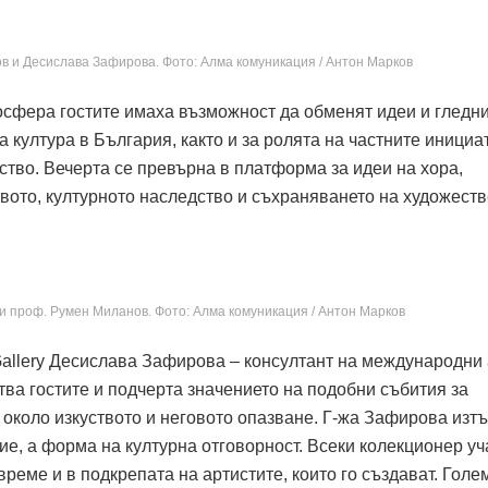
 и Десислава Зафирова. Фото: Алма комуникация / Антон Марков
сфера гостите имаха възможност да обменят идеи и гледни
а култура в България, както и за ролята на частните инициа
ство. Вечерта се превърна в платформа за идеи на хора,
твото, културното наследство и съхраняването на художест
 проф. Румен Миланов. Фото: Алма комуникация / Антон Марков
allery Десислава Зафирова – консултант на международни 
ва гостите и подчерта значението на подобни събития за
около изкуството и неговото опазване. Г-жа Зафирова изтъ
е, а форма на културна отговорност. Всеки колекционер уч
време и в подкрепата на артистите, които го създават. Голе