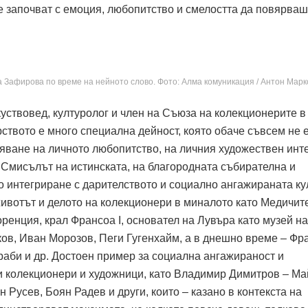
Те започват с емоция, любопитство и смелостта да повярваш
 Зафирова по време на нейното слово. Фото: Алма комуникация / Антон Марк
уствовед, културолог и член на Съюза на колекционерите в
ството е много специална дейност, която обаче съвсем не 
яване на личното любопитство, на личния художествен инт
. Смисълът на истинската, на благородната събирателна и
о интегриране с дарителството и социално ангажираната ку
животът и делото на колекционери в миналото като Медичит
енция, крал Франсоа І, основател на Лувъра като музей на
ков, Иван Морозов, Пеги Гугенхайм, а в днешно време – Фр
аби и др. Достоен пример за социална ангажираност и
ки колекционери и художници, като Владимир Димитров – Ма
 Русев, Боян Радев и други, които – казано в контекста на