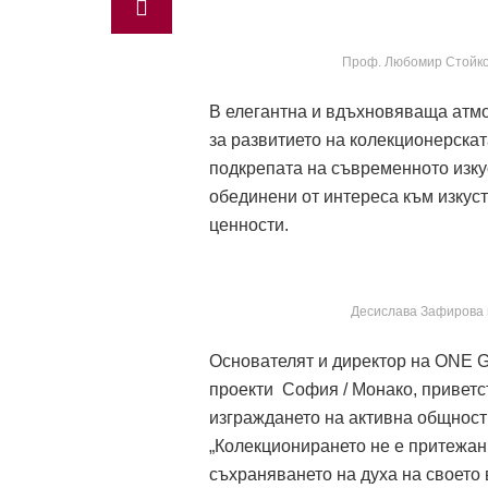
Проф. Любомир Стойков
В елегантна и вдъхновяваща атмо
за развитието на колекционерскат
подкрепата на съвременното изку
обединени от интереса към изкус
ценности.
Десислава Зафирова и
Основателят и директор на ONE G
проекти София / Монако, приветст
изграждането на активна общност 
„Колекционирането не е притежани
съхраняването на духа на своето 