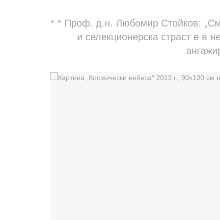
* * Проф. д.н. Любомир Стойков: „С
и селекционерска страст е в н
ангажи