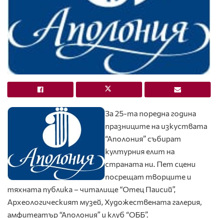
За 25-та поредна година
празниците на изкуствата
“Аполония” събират
културния елит на
страната ни. Пет сцени
посрещат творците и
тяхната публика – читалище “Отец Паисий”,
Археологическият музей, Художествената галерия,
амфитеатър “Аполония” и клуб “ОББ”.