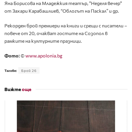
Яна Борисова на Младежкия театър, "Неделя вечер"
от Захари Карабашлиев, “Облогът на Паскал” и др.
Рекорден брой премиери на книги и срещи с писатели –
повече от 20, очакват гостите на Созопол в
рамките на културните празници.
Фото:
©
www.apolonia.bg
Тагове:
Брой 26
Вижте
още