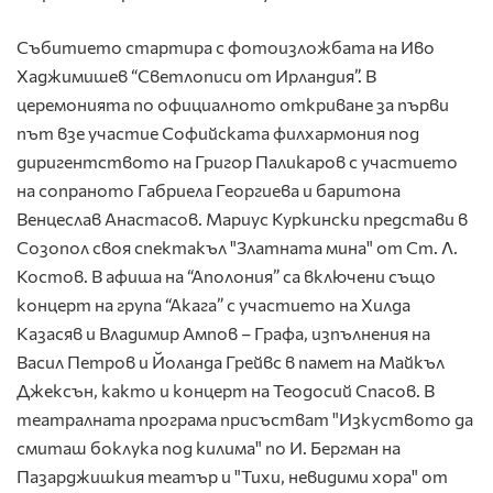
Събитието стартира с фотоизложбата на Иво
Хаджимишев “Светлописи от Ирландия”. В
церемонията по официалното откриване за първи
път взе участие Софийската филхармония под
диригентството на Григор Паликаров с участието
на сопраното Габриела Георгиева и баритона
Венцeслав Анастасов. Мариус Куркински представи в
Созопол своя спектакъл "Златната мина" от Ст. Л.
Костов. В афиша на “Аполония” са включени също
концерт на група “Акага” с участието на Хилда
Казасяв и Владимир Ампов – Графа, изпълнения на
Васил Петров и Йоланда Грейвс в памет на Майкъл
Джексън, както и концерт на Теодосий Спасов. В
театралната програма присъстват "Изкуството да
смиташ боклука под килима" по И. Бергман на
Пазарджишкия театър и "Тихи, невидими хора" от