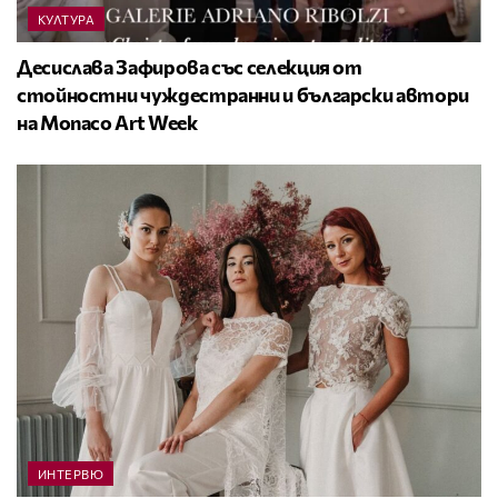
КУЛТУРА
Десислава Зафирова със селекция от
стойностни чуждестранни и български автори
на Monaco Art Week
ИНТЕРВЮ