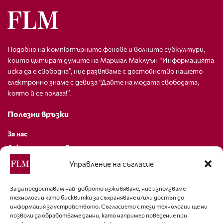
Подобно на компютърните фенове и волните субкултури,
които цитират думите на Маршал Маклуън “Информацията
иска да е свободна”, ние развяваме с достойнство нашето
електронно знаме с девиза “Дайте на модата свободата,
която й се полага!”.
Полезни връзки
За нас
Декларация за поверителност
Политика за бисквитки
Управление на съгласие
За контакти
За да предоставим най-доброто изживяване, ние използваме
технологии като бисквитки за съхраняване и/или достъп до
editor@fashion-lifestyle.net
информация за устройството. Съгласието с тези технологии ще ни
позволи да обработваме данни, като например поведение при