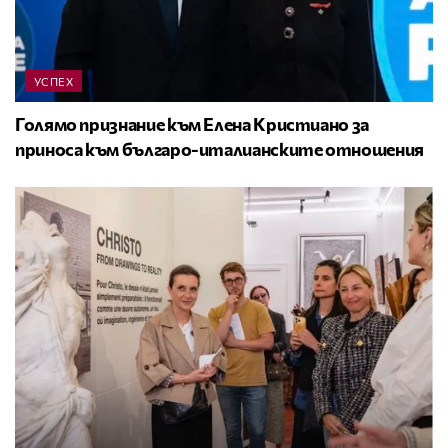
УСПЕХ
Голямо признание към Елена Кристиано за
приноса към българо-италианските отношения