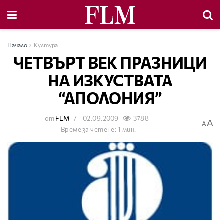
Начало
Култура
ЧЕТВЪРТ ВЕК ПРАЗНИЦИ
НА ИЗКУСТВАТА
“АПОЛОНИЯ”
от
FLM
02.09.2009
3788
A
A
Време за четене: 1 мин.