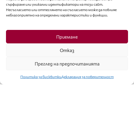
сърфиране или уникални идентификатори на този сайт.
Несъгласието или оттеглянето на съгласието може да повлияе
неблагоприятно на определени характеристики и функции.
ЛАЙФСТАЙЛ
Приемане
ЕКАТЕРИНА ДУНЕВА ОБЛЕЧЕ РОКЛЯ НА
ЛИВАНСКИЯ МАГЬОСНИК ЕЛИ СААБ
Отказ
Преглед на предпочитанията
Политика за бисквитки
Декларация за поверителност