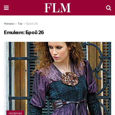
Начало
Таг
Брой 26
Етикет:
Брой 26
НОВИНИ