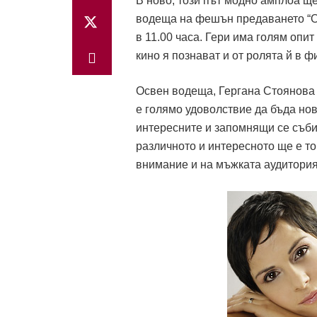
В ново, този път модно амплоа ще
водеща на фешън предаването “Огл
в 11.00 часа. Гери има голям опи
кино я познават и от ролята й в 
Освен водеща, Гергана Стоянова 
е голямо удоволствие да бъда но
интересните и запомнящи се събит
различното и интересното ще е то
внимание и на мъжката аудитория