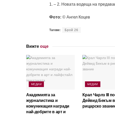
1. – 2. Новата водеща на предава
Фото:
© Ангел Коцев
Тагове:
Брой 26
Вижте
още
МЕДИИ
МЕДИИ
Академията за
Крал Чарлз III п
журналистика и
Дейвид Бекъм в
комуникация награди
рицарско звани
най-добрите в арт и