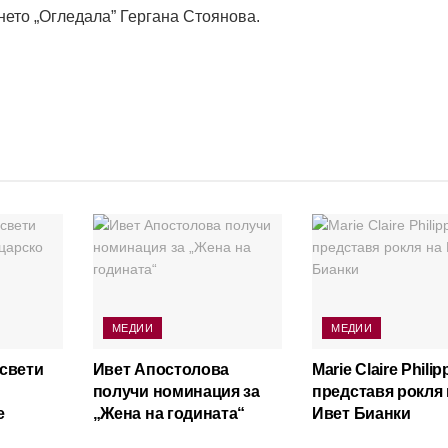
нето „Огледала” Гергана Стоянова.
МЕДИИ
МЕДИИ
освети
Ивет Апостолова
Marie Claire Philip
получи номинация за
представя рокля 
е
„Жена на годината“
Ивет Бианки