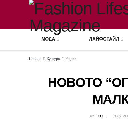
МОДА
ЛАЙФСТАЙЛ
Начало
Култура
Медии
НОВОТО “О
МАЛК
от
FLM
13.09.20