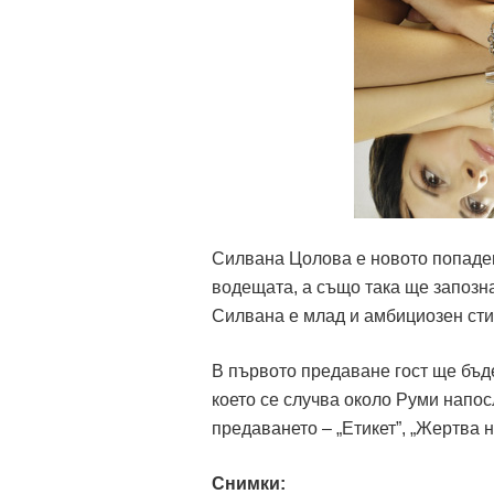
Силвана Цолова е новото попаден
водещата, а също така ще запозна
Силвана е млад и амбициозен сти
В първото предаване гост ще бъд
което се случва около Руми напос
предаването – „Етикет”, „Жертва 
Снимки: