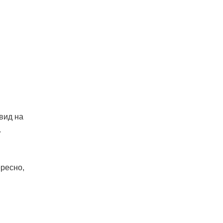
вид на
.
ересно,