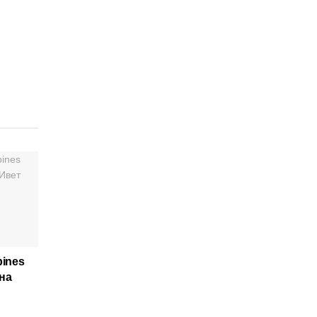
pines
на