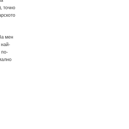
за
, точно
арското
За мен
 най-
 по-
циално