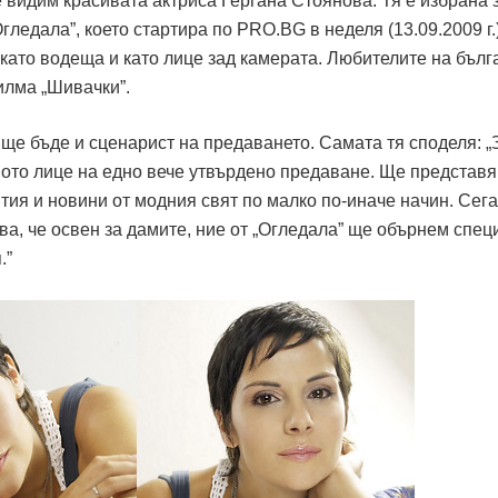
 видим красивата актриса Гергана Стоянова. Тя е избрана 
едала”, което стартира по PRO.BG в неделя (13.09.2009 г.)
т като водеща и като лице зад камерата. Любителите на бълг
филма „Шивачки”.
ще бъде и сценарист на предаването. Самата тя споделя: „
вото лице на едно вече утвърдено предаване. Ще представя
ия и новини от модния свят по малко по-иначе начин. Сега
ва, че освен за дамите, ние от „Огледала” ще обърнем спе
.”