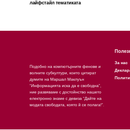
лайфстайл тематиката
Полез
За нас
Подобно на компютърните фенове и
Деклар
волните субкултури, които цитират
Полити
думите на Маршал Маклуън
“Информацията иска да е свободна”,
ние развяваме с достойнство нашето
електронно знаме с девиза “Дайте на
модата свободата, която й се полага!”.