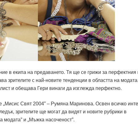
ие в екипа на предаването. Тя ще се грижи за перфектния 
ва зрителите с най-новите тенденции в областта на модата
лист и обещава Гери винаги да изглежда перфектно.
е „Мисис Свят 2004” – Румяна Маринова. Освен всичко инт
ледък, зрителите ще могат да видят и новите рубрики в
на модата” и „Мъжка насоченост”.