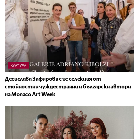
КУЛТУРА
Десислава Зафирова със селекция от
стойностни чуждестранни и български автори
на Monaco Art Week