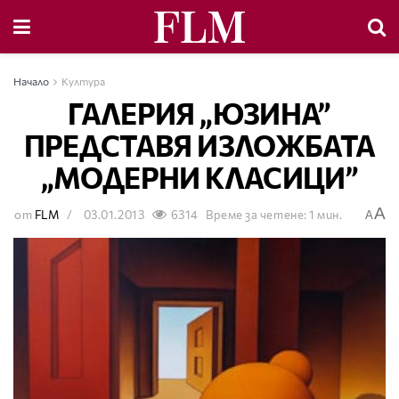
Начало
Култура
ГАЛЕРИЯ „ЮЗИНА”
ПРЕДСТАВЯ ИЗЛОЖБАТА
„МОДЕРНИ КЛАСИЦИ”
A
от
FLM
03.01.2013
6314
Време за четене: 1 мин.
A