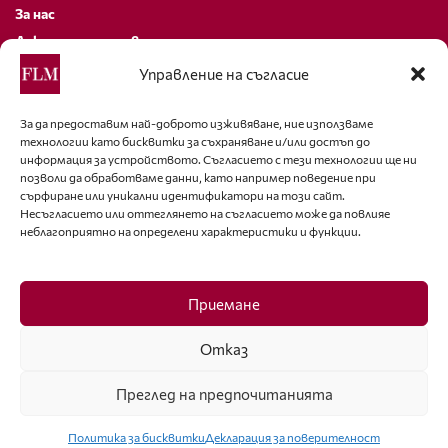
За нас
Декларация за поверителност
Политика за бисквитки
Управление на съгласие
За контакти
За да предоставим най-доброто изживяване, ние използваме
технологии като бисквитки за съхраняване и/или достъп до
editor@fashion-lifestyle.net
информация за устройството. Съгласието с тези технологии ще ни
позволи да обработваме данни, като например поведение при
+359 88 227 33 47
сърфиране или уникални идентификатори на този сайт.
Несъгласието или оттеглянето на съгласието може да повлияе
неблагоприятно на определени характеристики и функции.
Последвайте ни
Facebook
Приемане
Отказ
Преглед на предпочитанията
ISSN 1314-8915 Copyright © 2007-2025 Ot igla do konetz Ltd. & Fashion.bg
Ltd. All Rights Reserved
Политика за бисквитки
Декларация за поверителност