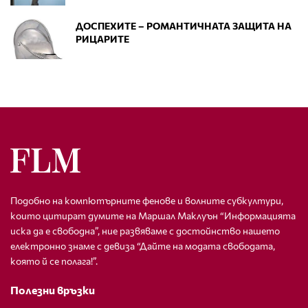
ДОСПЕХИТЕ – РОМАНТИЧНАТА ЗАЩИТА НА
РИЦАРИТЕ
Подобно на компютърните фенове и волните субкултури,
които цитират думите на Маршал Маклуън “Информацията
иска да е свободна”, ние развяваме с достойнство нашето
електронно знаме с девиза “Дайте на модата свободата,
която й се полага!”.
Полезни връзки