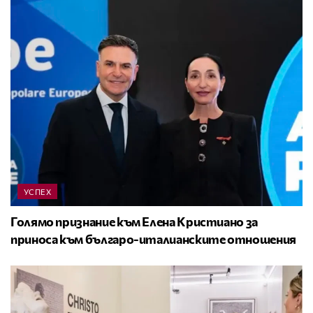
УСПЕХ
Голямо признание към Елена Кристиано за
приноса към българо-италианските отношения