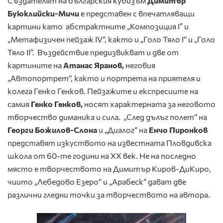
Създателят на българския кубизъм
Димитър
Буюклийски-Мичи
е представен с впечатляващи
картини като абстрактните „Композиция I” и
„Метафизичен пейзаж IV“, както и „Голо Тяло I“ и „Голо
Тяло II“. Въздействие предизвикват и две от
картините на
Атанас Яранов
,
неговия
„Автопортрет“, както и портретa на приятеля и
колега Генко Генков. Пейзажите и експресиите на
самия
Генко Генков,
носят характерната за неговото
творчество диманика и сила. „След дълъг полет“ на
Георги Божилов-Слона
и „Диалог“ на
Енчо Пиронков
представят изкуството на известната Пловдивска
школа от 60-те години на XX век. Не на последно
място е творчеството на Димитър Киров-ДиКиро,
чиито „Лебедово Езеро“ и „Арабеск“ дават двe
различни гледни точки за творчеството на автора.