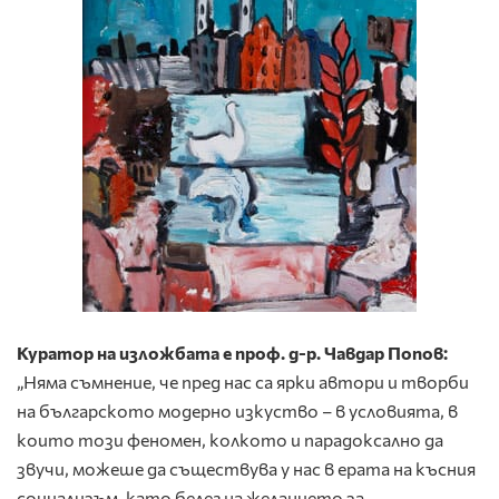
Куратор на изложбата е проф. д-р. Чавдар Попов:
„Няма съмнение, че пред нас са ярки автори и творби
на българското модерно изкуство – в условията, в
които този феномен, колкото и парадоксално да
звучи, можеше да съществува у нас в ерата на късния
социализъм, като белег на желанието за