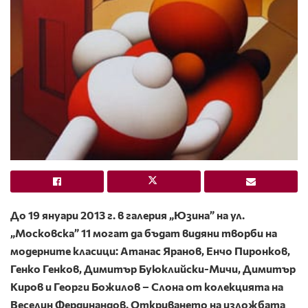
До 19 януари 2013 г. в галерия „Юзина” на ул.
„Московска” 11 могат да бъдат видяни творби на
модерните класици: Атанас Яранов, Енчо Пиронков,
Генко Генков, Димитър Буюклийски-Мичи, Димитър
Киров и Георги Божилов – Слона от колекцията на
Веселин Фердинандов. Откриването на изложбата