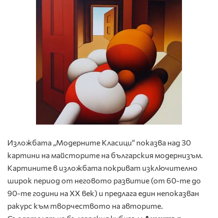
Изложбата „Модерните Класици“ показва над 30
картини на майсторите на българския модернизъм.
Картините в изложбата покриват изключително
широк период от неговото развитие (от 60-те до
90-те години на XX век) и предлага един непоказван
рaкурс към творчеството на авторите.