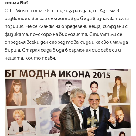
стила Ви?
О.Г.: Моят стил е все още изграждащ се. Аз съм в
развитие и винаги съм готов да бъда в изчаквателна
позиция. Не се кланям на определени неща, свързани с
физиката, по-скоро на биологията. Стилът ми се
определя всеки ден според това къде и какво имам да
върша. Старая се да бъда в хармония със себе си и
нещата, които правя.