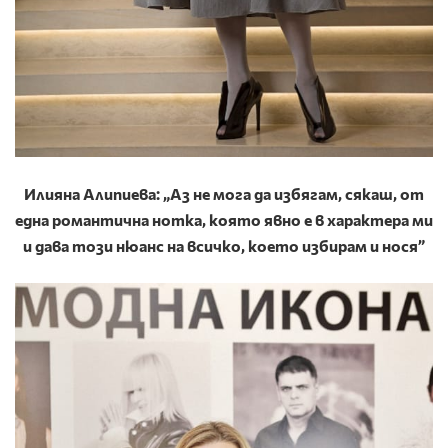
Илияна Алипиева: „Аз не мога да избягам, сякаш, от
една романтична нотка, която явно е в характера ми
и дава този нюанс на всичко, което избирам и нося”