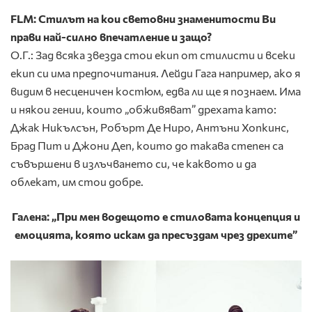
FLM: Стилът на кои световни знаменитости Ви
прави най-силно впечатление и защо?
О.Г.: Зад всяка звезда стои екип от стилисти и всеки
екип си има предпочитания. Лейди Гага например, ако я
видим в несценичен костюм, едва ли ще я познаем. Има
и някои гении, които „обживяват” дрехата като:
Джак Никълсън, Робърт Де Ниро, Антъни Хопкинс,
Брад Пит и Джони Деп, които до такава степен са
съвършени в излъчването си, че каквото и да
облекат, им стои добре.
Галена: „При мен водещото е стиловата концепция и
емоцията, която искам да пресъздам чрез дрехите”