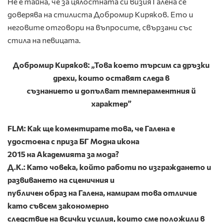
Не е тайна, че за цялостната си визия Галена се
доверява на стилиста Добромир Киряков. Ето и
неговите отговори на въпросите, свързани със
стила на певицата.
Добромир Киряков: „Това което търсим са дръзки
дрехи, които оставят следа в
съзнанието и допълват темпераментния й
характер”
FLM: Как ще коментирате това, че Галена е
удостоена с приза БГ Модна икона
2015 на Академията за мода?
Д.К.: Като човека, който работи по изграждането и
развиването на сценичния и
публичен образ на Галена, намирам това отличие
като съвсем закономерно
следствие на всички усилия, които сме положили в