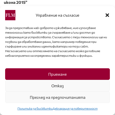
икона 2015”
Фото: © Хайлайф
Управление на съгласие
3. Илияна Алипиева
За да предоставим най-доброто изживяване, ние използваме
Фото: © Андрей Василев
технологии като бисквитки за съхраняване и/или достъп до
информация за устройството. Съгласието с тези технологии ще ни
4. – 6. Орлин Горанов
позволи да обработваме данни, като например поведение при
сърфиране или уникални идентификатори на този сайт.
Фото: © Хайлайф
Несъгласието или оттеглянето на съгласието може да повлияе
неблагоприятно на определени характеристики и функции.
7. Галена във фотосесия.
Фото: Личен архив
Приемане
8. Галена със статуетката „БГ модна икона 2015”.
Отказ
9. Стилистът на Галена Добромир Киряков, проф.
Любомир Стойков, Галена, Христо Дурчев и Алисия
Преглед на предпочитанията
(от ляво на дясно).
Политика за бисквитки
Декларация за поверителност
Фото: © Хайлайф