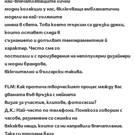
най-впечатляващите лични
модни колекции у нас, включваща емблематични
модели на най-големите
имена в света. Това което търсим са дръзки дрехи,
които оставят следа в
съзнанието и допълват темпераментния й
характер. Често сме го
постигали и с произведения на непопулярни дизайнери
и модни брандове,
вкючително и български такива.
FLM: Как протича творческият процес между вас
двамата във връзка с нейната
визия за участия, клипове, фотосесии?
Д.К.: Най-често по телефона. Понякога говорим с
часове, разменяме си снимки на
вякакви неща, които са ни направили впечатление.
Така си трупаме база