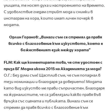
улицата, те носят духа и настроението на времето.
С удоволствие гледам стрийт мода и снимки в
инстаграм на хора, които имат личен почерк в
модата.
Орлин Горанов: „Винаги съм се стремял да правя
всичко с благоговение към изкуството, което е
божественият език между хората”
FLM: Как ще коментирате това, че сте удостоен с
приза БГ Модна икона 2015 на Академията за мода?
О.Г.: Без думи съм! Щастлив съм, че съм попаднал в
тези номинации и благодаря за доверието! Модата
като вид изкуство ме прави съпричастен. Благодаря
на журналистите, че са забелязали какво правя във
връзка със сцената и публиката. Винаги съм се
стремял да правя всичко с благоговение към