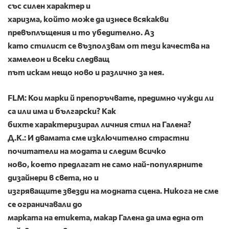
със силен характер и
харизма, който може да изнесе всякакви
превъплъщения и то убедително. Аз
като стилист се възползвам от тези качества на
хамелеон и всеки следващ
път искам нещо ново и различно за нея.
FLM: Кои марки й препоръчвате, прeдимно чужди ли
са или има и български? Как
бихте характеризирал личния стил на Галена?
Д.К.: И двамата сме изключително страстни
почитатели на модата и следим всичко
ново, което предлагат не само най-популярните
дизайнери в света, но и
изгряващите звезди на модната сцена. Никога не сме
се ограничавали до
марката на етикета, макар Галена да има една от