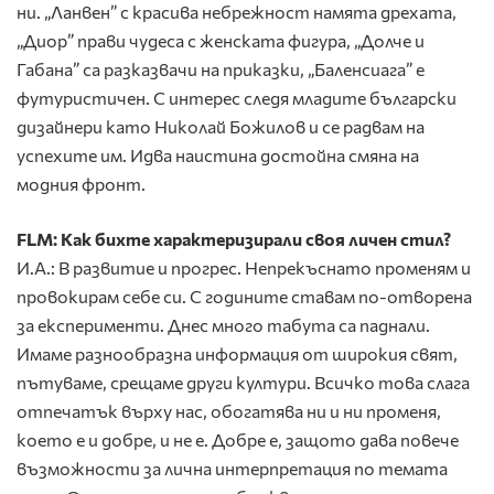
ни. „Ланвен” с красива небрежност намята дрехата,
„Диор” прави чудеса с женската фигура, „Долче и
Габана” са разказвачи на приказки, „Баленсиага” е
футуристичен. С интерес следя младите български
дизайнери като Николай Божилов и се радвам на
успехите им. Идва наистина достойна смяна на
модния фронт.
FLM: Как бихте характеризирали своя личен стил?
И.А.: В развитие и прогрес. Непрекъснато променям и
провокирам себе си. С годините ставам по-отворена
за експерименти. Днес много табута са паднали.
Имаме разнообразна информация от широкия свят,
пътуваме, срещаме други култури. Всичко това слага
отпечатък върху нас, обогатява ни и ни променя,
което е и добре, и не е. Добре е, защото дава повече
възможности за лична интерпретация по темата