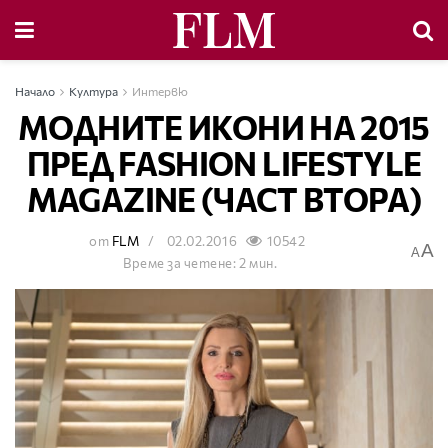
Начало
Култура
Интервю
МОДНИТЕ ИКОНИ НА 2015
ПРЕД FASHION LIFESTYLE
MAGAZINE (ЧАСТ ВТОРА)
от
FLM
02.02.2016
10542
A
A
Време за четене: 2 мин.