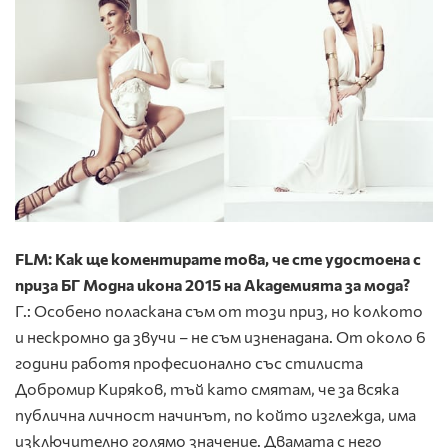
FLM: Как ще коментирате това, че сте удостоена с
приза БГ Модна икона 2015 на Академията за мода?
Г.: Особено поласкана съм от този приз, но колкото
и нескромно да звучи – не съм изненадана. От около 6
години работя професионално със стилиста
Добромир Киряков, тъй като смятам, че за всяка
публична личност начинът, по който изглежда, има
изключително голямо значение. Двамата с него