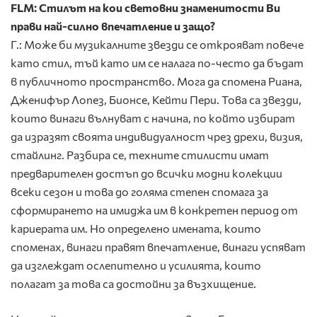
FLM: Стилът на кои световни знаменитости Ви
прави най-силно впечатление и защо?
Г.: Може би музикалните звезди се открояват повече
като стил, тъй като им се налага по-често да бъдат
в публичното пространство. Мога да спомена Риана,
Дженифър Лопез, Бионсе, Кейти Пери. Това са звезди,
които винаги вълнуват с начина, по който избират
да изразят своята индивидуалност чрез дрехи, визия,
стайлинг. Разбира се, техните стилисти имат
предварителен достъп до всички модни колекции
всеки сезон и това до голяма степен спомага за
сформирането на имиджа им в конкретен период от
кариерата им. Но определено имената, които
споменах, винаги правят впечатление, винаги успяват
да изглеждат ослепително и усилията, които
полагат за това са достойни за възхищение.