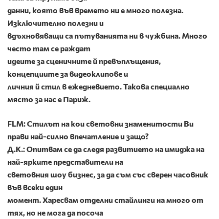
данни, която във времето ни е много полезна.
Изключително полезни и
вдъхновяващи са пътуванията ни в чужбина. Много
често там се раждат
идеите за сценичните й превъплъщения,
концепциите за видеоклипове и
личния й стил в ежедневието. Такова специално
място за нас е Париж.
FLM: Стилът на кои световни знаменитости Ви
прави най-силно впечатление и защо?
Д.К.: Опитвам се да следя развитието на имиджа на
най-ярките представители на
световния шоу бизнес, за да съм със сверен часовник
във всеки един
момент. Харесвам отделни стайлинги на много от
тях, но не мога да посоча