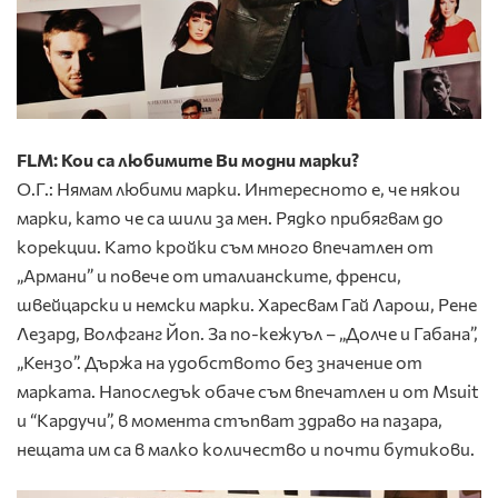
FLM: Кои са любимите Ви модни марки?
О.Г.: Нямам любими марки. Интересното е, че някои
марки, като че са шили за мен. Рядко прибягвам до
корекции. Като кройки съм много впечатлен от
„Армани” и повече от италианските, френси,
швейцарски и немски марки. Харесвам Гай Ларош, Рене
Лезард, Волфганг Йоп. За по-кежуъл – „Долче и Габана”,
„Кензо”. Държа на удобството без значение от
марката. Напоследък обаче съм впечатлен и от Msuit
и “Кардучи”, в момента стъпват здраво на пазара,
нещата им са в малко количество и почти бутикови.