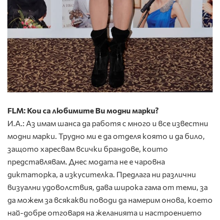
FLM: Кои са любимите Ви модни марки?
И.А.: Аз имам шанса да работя с много и все известни
модни марки. Трудно ми е да отделя която и да било,
защото харесвам всички брандове, които
представлявам. Днес модата не е чаровна
диктаторка, а изкусителка. Предлага ни различни
визуални удоволствия, дава широка гама от теми, за
да можем за всякакви поводи да намерим онова, което
най-добре отговаря на желанията и настроението