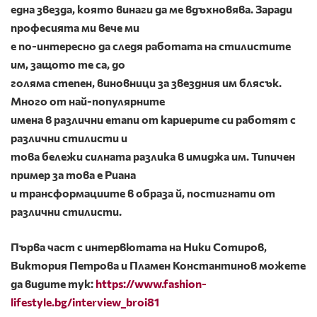
една звезда, която винаги да ме вдъхновява. Заради
професията ми вече ми
е по-интересно да следя работата на стилистите
им, защото те са, до
голяма степен, виновници за звездния им блясък.
Много от най-популярните
имена в различни етапи от кариерите си работят с
различни стилисти и
това бележи силната разлика в имиджа им. Типичен
пример за това е Риана
и трансформациите в образа й, постигнати от
различни стилисти.
Първа част с интервютата на Ники Сотиров,
Виктория Петрова и Пламен Константинов можете
да видите тук:
https://www.fashion-
lifestyle.bg/interview_broi81