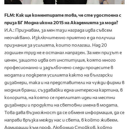
FLM: Как ще коментирате това, че сте удостоена с
приза БГ Модна икона 2015 на Академията за мода?
И.А.: Признавам, за мен тази награда идва съвсем
неочаквано. Изключително приятно е да получиш
признание за усилията, които полагаш. Над 20
годишен труд не е останал напразен. За мен призът е
ценен, защото идва от институция, която много
професионално и задълбочено следи процесите в
модата и подкрепя усилията както на български
дизайнери, така и на представители на чужди фирми в
модния бранш, създавайки една интересна картина, в
колорита, на която се преплитат идеи на местни
дизайнери и продукти на световни имена в модата.
Това дава възможност да се обменя информация, да се
направи връзка между нас и света, в който живеем.
Адмирации към проф. Любомир Стойков, който