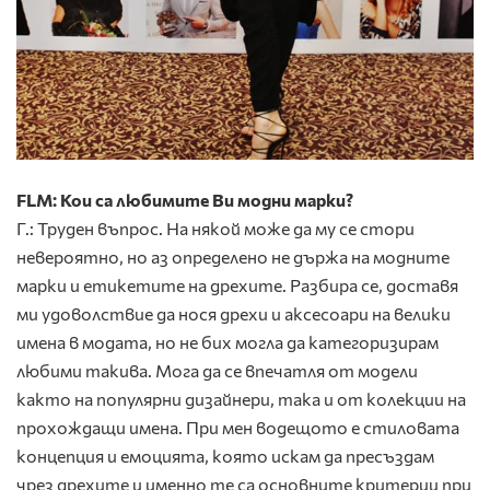
FLM: Кои са любимите Ви модни марки?
Г.: Труден въпрос. На някой може да му се стори
невероятно, но аз определено не държа на модните
марки и етикетите на дрехите. Разбира се, доставя
ми удоволствие да нося дрехи и аксесоари на велики
имена в модата, но не бих могла да категоризирам
любими такива. Мога да се впечатля от модели
както на популярни дизайнери, така и от колекции на
прохождащи имена. При мен водещото е стиловата
концепция и емоцията, която искам да пресъздам
чрез дрехите и именно те са основните критерии при