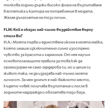
толкова години държи високо флага на възпитаване
в естетика и култура на потребление в модата.
Желая дълголетие на този почин.
FLM: Кой е оказал най-силно въздействие върху
стила Ви?
И.А.: Моята първа и единствена икона е моята майка,
която имаше изключително силно изострено
чувство за красота и хармония. От нея научих
основополагащите правила за това как да
организирам не само гардероба си, но и целия си
живот така, че да изразява най-пълно моята
личност. За мен домът е най-важното място,
където човек получава възпитание и после в
годините надгражда и обогатява тази база.