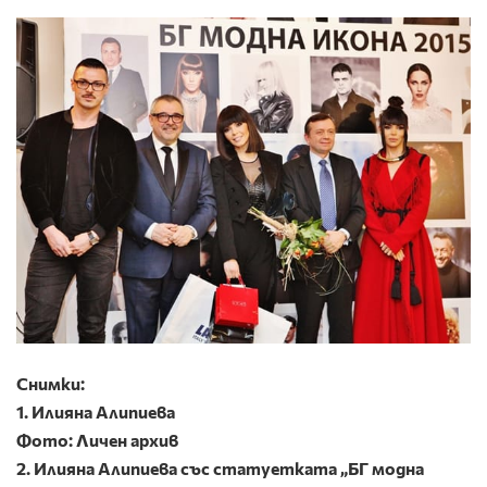
Снимки:
1. Илияна Алипиева
Фото: Личен архив
2. Илияна Алипиева със статуетката „БГ модна