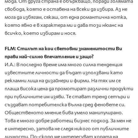
мода. От друга страна е объркващо, поради голямата
свобода, която е оставена на всеки да избира. Аз не
мога да избягам, сякаш, от една романтична нотка,
която явно е в характера ми и дава този нюанс на
всичко, което избирам и нося.
FLM: Стилът на кои световни знаменитости Ви
прави най-силно впечатление и защо?
И.А.: В последно време има много силна тенденция
известните личности да бъдат използвани като
рекламни лица на дизайнери и фирми. На тях им се
плаща висока цена да промотират различни продукти
при публичните им изяви. Те стават тренд сетъри и
създават потребителска вълна сред феновете си.
Общественото мнение бива умело манипулирано.
Това е много добре работещ бизнес подход. За мен не
е интересно, затова не следя никого от публичните
личности. По-скоро ме интерeсуват хората на