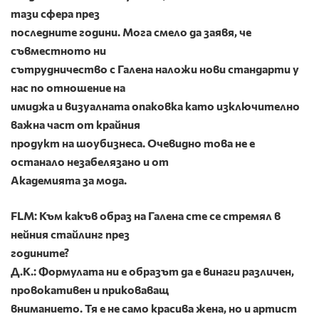
тази сфера през
последните години. Мога смело да заявя, че
съвместното ни
сътрудничество с Галена наложи нови стандарти у
нас по отношение на
имиджа и визуалната опаковка като изключително
важна част от крайния
продукт на шоубизнеса. Очевидно това не е
останало незабелязано и от
Академията за мода.
FLM: Към какъв образ на Галена сте се стремял в
нейния стайлинг през
годините?
Д.К.: Формулата ни е образът да е винаги различен,
провокативен и приковаващ
вниманието. Тя е не само красива жена, но и артист