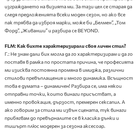
изграждането на визията ми. За тази цел се старая да
следя предложенията всеки моден сезон, но ако все
пак трябва да изброя марки, може би „Белмен”, „Том
Форд”, „Живанши” и разбира се BEYOND.
FLM: Как бихте характеризирали своя личен стил?
Г.: Не знам дали бих могла да го характеризирам и да го
поставя в рамка по простата причина, че професията
ми изисква постоянна промяна в имиджа, различни
стилови превъплащения и много динамика. Всъщност
това е думата – динамичен! Разбира се, има някои
отправни точки, които винаги присъстват, а
именно провокация, дързост, премерен сексапил. А
ако говорим за стила ми извън сцената, тук винаги
прибягвам до превърналите се в класика дънки и
тишърт плюс модерен за сезона аксесоар.