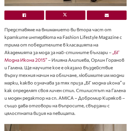
Представяме на вниманието ви втора част от
кратките интервюта на Fashion Lifestyle Magazine с
трима от победителите в класацията на
Академията за мода за най-стилните българи –
„БГ
Модна Икона 2015”
– Илияна Алипиева, Орлин Горанов
и Галена. Ще научите кое е оказало въздействие
върху техния начин на обличане, любимите им модни
марки, какво означава за тях приза „БГ модна икона” и
как определят своя личен стил. Стилистът на Галена
и моден редактор на сп. AMICA – Добромир Киряков –
също дава отговори на въпросите, свързани с
цялостната визия на певицата.