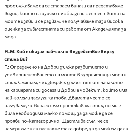
продължаваме да се стараем винаги да представяме
визии, които са изцяло съобразени с естеството на
моите изяви и се радвам, че получаваме тази висока
оценка за съвместната си работа от Академията за
мода.
FLM: Кой е оказал най-силно въздействие върху
стила Ви?
Г.: Определено на Добри дължа развитието и
усъвършенстването на моите възприятия за мода и
стил. Смятам, че извървях дълъг път от началото
на кариерата си досега и Добри е човекът, който има
най-големи заслуги за това. Двамата често се
шегуваме, че винаги съм притежавала стил, но ми е
била необходима малко помощ, за да може да се
прояви по-категорично. Щастлива съм, че се
намерихме и си паснахме така добре, за да можем да си