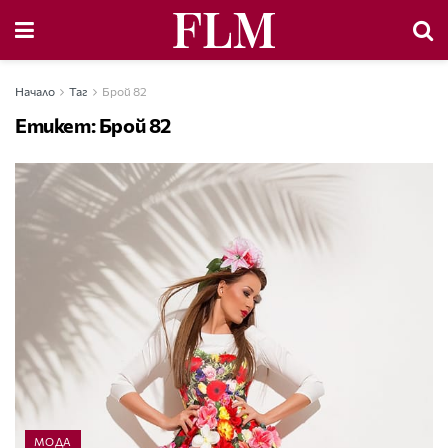
Начало
Таг
Брой 82
Етикет:
Брой 82
МОДА