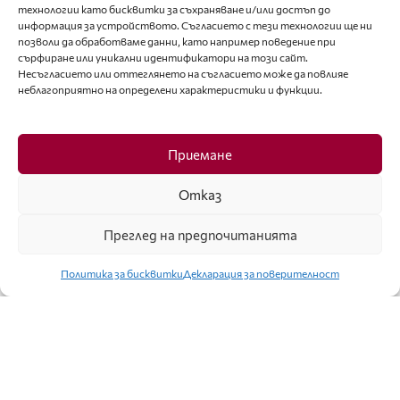
технологии като бисквитки за съхраняване и/или достъп до
информация за устройството. Съгласието с тези технологии ще ни
позволи да обработваме данни, като например поведение при
сърфиране или уникални идентификатори на този сайт.
Несъгласието или оттеглянето на съгласието може да повлияе
неблагоприятно на определени характеристики и функции.
ЛАЙФСТАЙЛ
Приемане
АКАДЕМИЯТА ЗА МОДА ОТЛИЧИ НАЙ-
Отказ
ДОБРИТЕ МОДНИ ТВОРЦИ СЪС ЗЛАТНА ИГЛА
2016
Преглед на предпочитанията
Политика за бисквитки
Декларация за поверителност