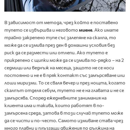
В зависимост от метода, чрез който е поставено
тупето се извършва и неговото
миене
. Ако имате
трайно закрепено тупе със залепяне на скалпа, то
може да се измива през ден в домашни условия без
риск да се размести или отлепи. Ако тупето е
прикрепено с щипки може да се измива по-рядко – на 2
седмици или веднъж на месеца, защото не се носи
постоянно и не е в пряк контакт със замърсяване или
лоши миризми. То се сваля вечер и през нощта, когато
скалпът отделя себум, тупето не е на главата и не се
замърсява. Според ежедневните занимания на
клиента има и такива, които работят в по-
замърсена среда, затова в този случай тупето може
да се чисти и по-често. Самото измиване става чрез
много плавни и плъзгащи движения по дължина на