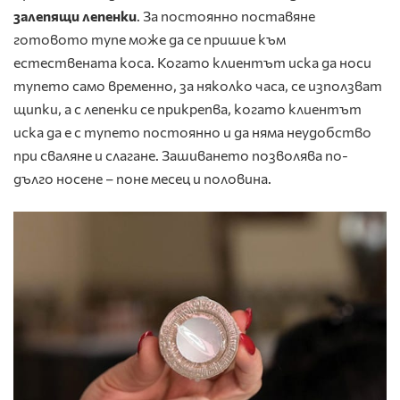
залепящи лепенки
. За постоянно поставяне
готовото тупе може да се пришие към
естествената коса. Когато клиентът иска да носи
тупето само временно, за няколко часа, се използват
щипки, а с лепенки се прикрепва, когато клиентът
иска да е с тупето постоянно и да няма неудобство
при сваляне и слагане. Зашиването позволява по-
дълго носене – поне месец и половина.