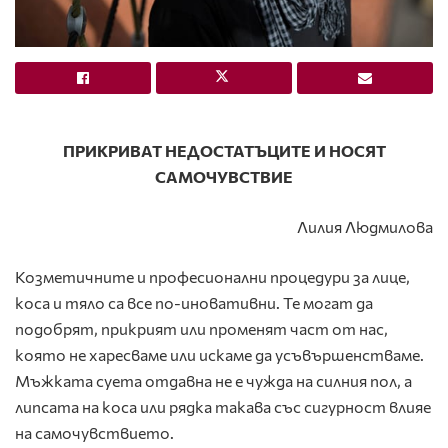
ПРИКРИВАТ НЕДОСТАТЪЦИТЕ И НОСЯТ
САМОЧУВСТВИЕ
Лилия Людмилова
Козметичните и професионални процедури за лице,
коса и тяло са все по-иновативни. Те могат да
подобрят, прикрият или променят част от нас,
която не харесваме или искаме да усъвършенстваме.
Мъжката суета отдавна не е чужда на силния пол, а
липсата на коса или рядка такава със сигурност влияе
на самочувствието.