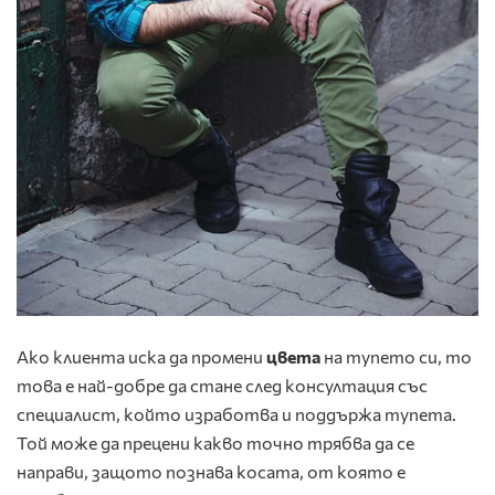
Ако клиента иска да промени
цвета
на тупето си, то
това е най-добре да стане след консултация със
специалист, който изработва и поддържа тупета.
Той може да прецени какво точно трябва да се
направи, защото познава косата, от която е