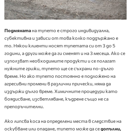
Подмяната
на тупето е строго индивидуална,
субективна и зависи от това колко поддържано е
то. Някои клиенти носят тупетата си от 3 до 5
години, а други може да ги сменят и на 3 месеца. Ако се
използват необходимите продукти и се полагат
нужните грижи, тупето ще се съхрани по-дълго
време. Но ако тупето постоянно е подложено на
агресивни промени в различни прически, няма да
издържи дълго време. Химичните процедури като
боядисване, изсветляване, къдрене също не са
препоръчителни.
Ако липсва коса на определени места в следствие на
оскубване или опадане, тупето може да се
допълни,