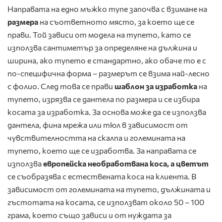
Направата на едно мъжко тупе започва с взимане на
размера
на съответното място, за което ще се
прави. Той зависи от модела на тупето, като се
използва сантиметър за определяне на дължина и
ширина, ако тупето е стандартно, ако обаче то е с
по-специфична форма – размерът се взима най-лесно
с фолио. След това се прави
шаблон за изработка
на
тупето, изрязва се дантела по размера и се избира
косата за изработка. За основа може да се използва
дантела, фина мрежа или тюл в зависимост от
чувствителността на скалпа и големината на
тупето, което ще се изработва. За направата се
използва
европейска необработвана коса, а цветът
се съобразява с естествената коса на клиента. В
зависимост от големината на тупето, дължината и
гъстотата на косата, се използват около 50 – 100
грама, което също зависи и от нуждата за