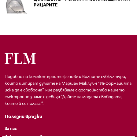
РИЦАРИТЕ
Подобно на компютърните фенове и волните субкултури,
които цитират думите на Маршал Маклуън “Информацията
иска да е свободна”, ние развяваме с достойнство нашето
електронно знаме с девиза “Дайте на модата свободата,
която й се полага!”.
Полезни връзки
За нас
Декларация за поверителност