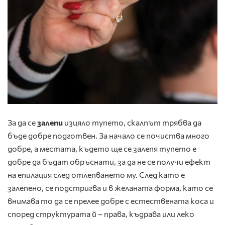
За да се
залепи
изцяло тупето, скалпът трябва да
бъде добре подготвен. За начало се почиства много
добре, а местата, където ще се залепя тупето е
добре да бъдат обръснати, за да не се получи ефект
на епилация след отлепването му. След като е
залепено, се подстригва и в желаната форма, като се
внимава то да се прелее добре с естествената коса и
според структурата й – права, къдрава или леко