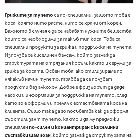
Грижите за тупето
са по-специални, защото това е
коса, която нито расте, нито се храни от корен.
Важното в случая е да се набавят нужните вещества,
които са необходими за такъв тип коса. Това са
специални продукти за грижа и поддръжка на тупета.
Използва се киселинен балсам, който заглажда
структурата на отрязания косъм, както и серуми за
грижа за косата. Освен това, ако стилизираме по
някакъв начин тупето, трябва да се ползват
продукти без алкохол. Добре е фризьорът да даде
насоки и информация за поддръжка на тупето, след
като го е оформил и прелял с естествената коса на
клиента. Също така да го посъветва как да оформя
със стилизант тупето, както и да му предложи
специален
по-силен и концентриран с киселинни
съставки шампоан
, който заглажда структурата на