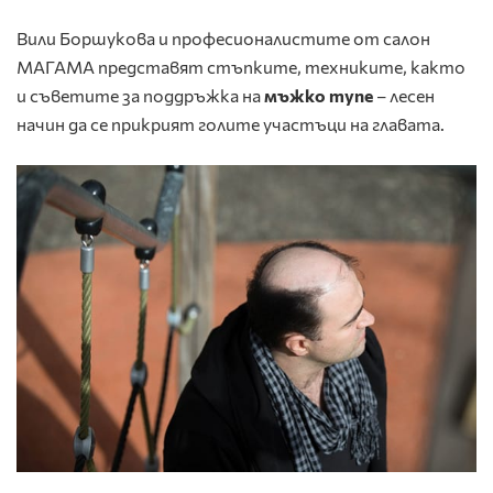
Вили Боршукова и професионалистите от салон
МАГАМА представят стъпките, техниките, както
и съветите за поддръжка на
мъжко тупе
– лесен
начин да се прикрият голите участъци на главата.