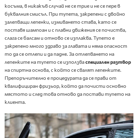
косъма, в никакъв случай не се трие и не се пере в
буквалния смисъл. При тупета, закрепени с двойно
залепващи лепенки, измиването става, като се
поставя шампоан и с плавни движения се почиства,
слага се балсам и отново се изплаква. Тупето е
закрепено много здраво за главата и няма опасност
то да се отлепи и да падне. За отлепването на
лепенките на тупето се използва
специален разтвор
на спиртна основа, с който се свалят лепенките.
Препоръчително е процедурата да се прави от
квалифициран фризьор, който да почисти основно
мястото и след това отново да постави тупето на
клиента.