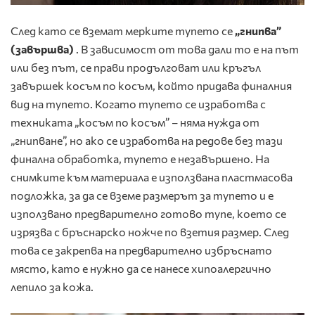
След като се вземат мерките тупето се
„гнипва”
(завършва)
. В зависимост от това дали то е на път
или без път, се прави продълговат или кръгъл
завършек косъм по косъм, който придава финалния
вид на тупето. Когато тупето се изработва с
техниката „косъм по косъм” – няма нужда от
„гнипване”, но ако се изработва на редове без тази
финална обработка, тупето е незавършено. На
снимките към материала е използвана пластмасова
подложка, за да се вземе размерът за тупето и е
използвано предварително готово тупе, което се
изрязва с бръснарско ножче по взетия размер. След
това се закрепва на предварително избръснато
място, като е нужно да се нанесе хипоалергично
лепило за кожа.