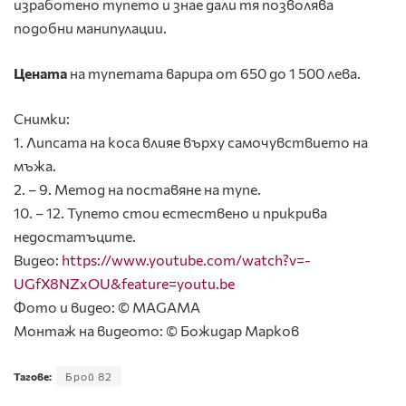
изработено тупето и знае дали тя позволява
подобни манипулации.
Цената
на тупетата варира от 650 до 1 500 лева.
Снимки:
1. Липсата на коса влияе върху самочувствието на
мъжа.
2. – 9. Метод на поставяне на тупе.
10. – 12. Тупето стои естествено и прикрива
недостатъците.
Видео:
https://www.youtube.com/watch?v=-
UGfX8NZxOU&feature=youtu.be
Фото и видео: © MAGAMA
Монтаж на видеото: © Божидар Марков
Тагове:
Брой 82