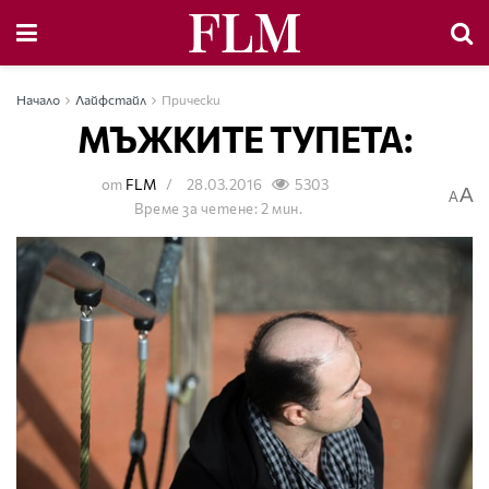
Начало
Лайфстайл
Прически
МЪЖКИТЕ ТУПЕТА:
от
FLM
28.03.2016
5303
A
A
Време за четене: 2 мин.