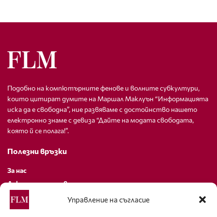
Подобно на компютърните фенове и волните субкултури,
които цитират думите на Маршал Маклуън “Информацията
иска да е свободна”, ние развяваме с достойнство нашето
електронно знаме с девиза “Дайте на модата свободата,
която й се полага!”.
Полезни връзки
За нас
Декларация за поверителност
Политика за бисквитки
Управление на съгласие