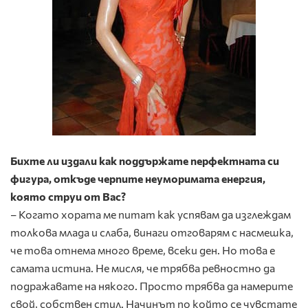
Бихте ли издали как поддържате перфектната си
фигура, откъде черпите неуморимата енергия,
която струи от Вас?
– Когато хората ме питат как успявам да изглеждам
толкова млада и слаба, винаги отговарям с насмешка,
че това отнема много време, всеки ден. Но това е
самата истина. Не мисля, че трябва ревностно да
подражавате на някого. Просто трябва да намерите
свой, собствен стил. Начинът по който се чувстате