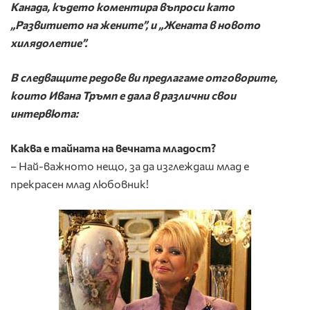
Канада, където коментира въпроси като
„Развитието на жените”, и „Жената в новото
хилядолетие”.
В следващите редове ви предлагаме отговорите,
които Ивана Тръмп е дала в различни свои
интервюта:
Каква е тайната на вечната младост?
– Най-важното нещо, за да изглеждаш млад е
прекрасен млад любовник!