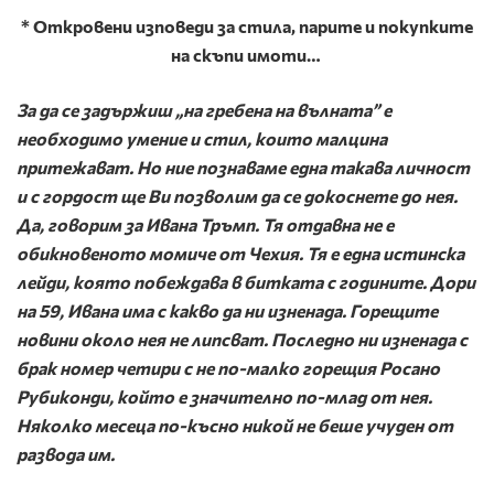
*
Откровени изповеди за стила, парите и покупките
на скъпи имоти…
За да се задържиш „на гребена на вълната” е
необходимо умение и стил, които малцина
притежават. Но ние познаваме една такава личност
и с гордост ще Ви позволим да се докоснете до нея.
Да, говорим за Ивана Тръмп. Тя отдавна не е
обикновеното момиче от Чехия. Тя е една истинска
лейди, която побеждава в битката с годините. Дори
на 59, Ивана има с какво да ни изненада. Горещите
новини около нея
не липсват. Последно ни изненада с
брак номер четири с не по-малко горещия Росано
Рубиконди, който е значително по-млад от нея.
Няколко месеца по-късно никой не беше учуден от
развода им.