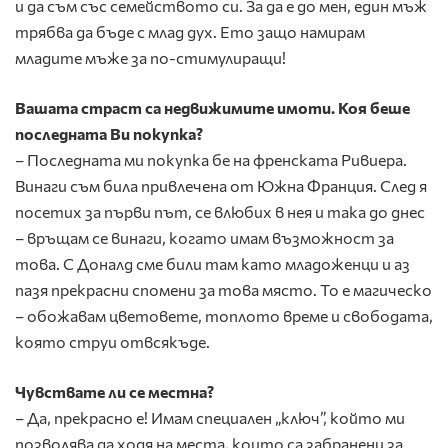
и да съм със семейството си. За да е до мен, един мъж
трябва да бъде с млад дух. Ето защо намирам
младите мъже за по-стимулиращи!
Вашата страст са недвижимите имоти. Коя беше
последната Ви покупка?
– Последната ми покупка бе на френската Ривиера.
Винаги съм била привлечена от Южна Франция. След я
посетих за първи път, се влюбих в нея и така до днес
– връщам се винаги, когато имам възможност за
това. С Доналд сме били там като младоженци и аз
пазя прекрасни спомени за това място. То е магическо
– обожавам цветовете, топлото време и свободата,
която струи отвсякъде.
Чувствате ли се местна?
– Да, прекрасно е! Имам специален „ключ”, който ми
позволява да ходя на места, които са забранени за