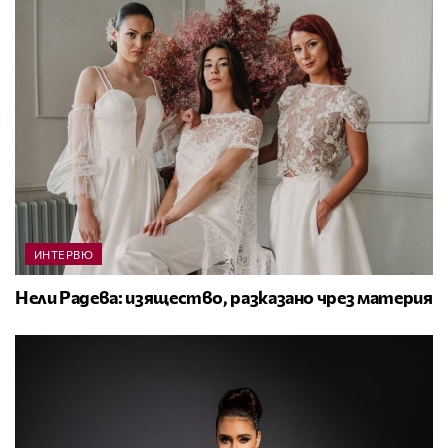
ИНТЕРВЮ
Нели Радева: изящество, разказано чрез материя