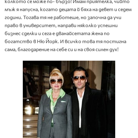
колкото се може по- бързо! Имам приятелка, чийто
мъж я напусна, когато децата й бяха на девет и седем
години. Тогава тя не работеше, но започна да учи
право в университет, направи няколко успешни
бизнес сделки и сега е дванайсетата жена по
богатство в Ню Йорк. И всичко това тя постигна
сама, благодарение на себе си и на своя силен дух!