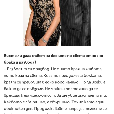
Бихте ли дала съвет на жените по света относно
брака и развода?
– Разводът си е развод. Не е нито края на живота,
нито края на света. Когато преодолееш болката,
краят се превръща в едно ново начало. Но за всеки е
важно да се съвземе. Не можеш постоянно да се
връщаш към миналото. Това ще убие щастието ти.
Каквото е свършило, е свършило. Точно като един
обикновен ден. Продължавайте напред, стегнете се,