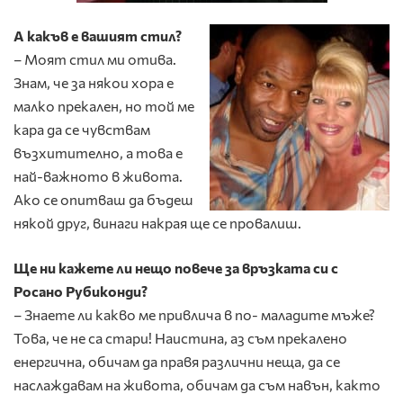
А какъв е вашият стил?
– Моят стил ми отива.
Знам, че за някои хора е
малко прекален, но той ме
кара да се чувствам
възхитително, а това е
най-важното в живота.
Ако се опитваш да бъдеш
някой друг, винаги накрая ще се провалиш.
Ще ни кажете ли нещо повече за връзката си с
Росано Рубиконди?
– Знаете ли какво ме привлича в по- маладите мъже?
Това, че не са стари! Наистина, аз съм прекалено
енергична, обичам да правя различни неща, да се
наслаждавам на живота, обичам да съм навън, както