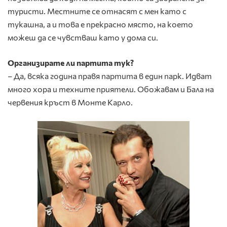
туристи. Местните се отнасят с мен като с
тукашна, а и това е прекрасно място, на което
можеш да се чувстваш като у дома си.
Организирате ли партита тук?
– Да, всяка година правя партита в един парк. Идват
много хора и техните приятели. Обожавам и Бала на
червения кръст в Монте Карло.