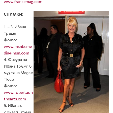
www.francemag.com
СНИМКИ:
1. – 3. Ивана
Тръмп
Фото:
www.msnbcme
dia4.msn.com
4. Фигура на
Ивана Тръмп в
музея на Мадам
Тюсо
Фото:
www.robertaon
thearts.com
5. Ивана и
Доналд Тръмп