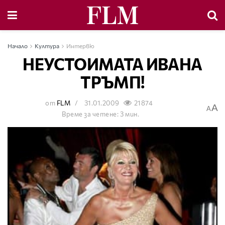
Начало
Култура
Интервю
НЕУСТОИМАТА ИВАНА
ТРЪМП!
от
FLM
31.01.2009
21874
A
A
Време за четене: 3 мин.