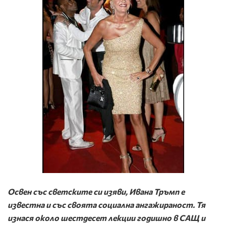
Освен със светските си изяви, Ивана Тръмп е
известна и със своята социална ангажираност. Тя
изнася около шестдесет лекции годишно в САЩ и