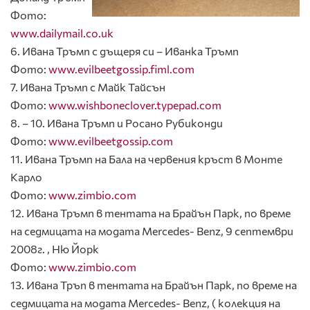
Фото:
www.dailymail.co.uk
6. Ивана Тръмп с дъщеря си – Иванка Тръмп
Фото:
www.evilbeetgossip.fiml.com
7. Ивана Тръмп с Майк Тайсън
Фото:
www.wishboneclover.typepad.com
8. – 10. Ивана Тръмп и Росано Рубиконди
Фото:
www.evilbeetgossip.com
11. Ивана Тръмп на Бала на червения кръст в Монте
Карло
Фото:
www.zimbio.com
12. Ивана Тръмп в тентата на Брайън Парк, по време
на седмицата на модата Mercedes- Benz, 9 септември
2008г. , Ню Йорк
Фото:
www.zimbio.com
13. Ивана Тръп в тентата на Брайън Парк, по време на
седмицата на модата Mercedes- Benz, ( колекция на