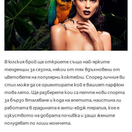
В юлския брой ще откриете също най-ярките
тенденции за сезона, някои от тях вдъхновени от
цветовете на популярни коктейли. Според личния ви
стил може да се ориентирате кой е вашият парфюм
това лято. Ще разберете кои са петте нови спорта
за бързо вталяване и кода на апетита, наистина ли
работата в градината е анти-ейдж терапия, кое е
изкуството на добрата почивка и защо жените
полудяват по лоши момчета.