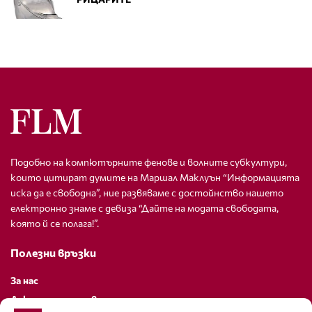
Подобно на компютърните фенове и волните субкултури,
които цитират думите на Маршал Маклуън “Информацията
иска да е свободна”, ние развяваме с достойнство нашето
електронно знаме с девиза “Дайте на модата свободата,
която й се полага!”.
Полезни връзки
За нас
Декларация за поверителност