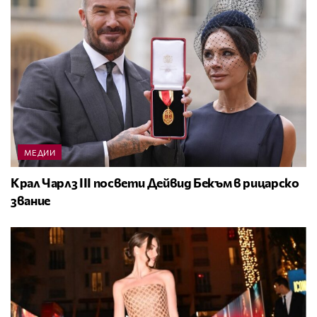
МЕДИИ
Крал Чарлз III посвети Дейвид Бекъм в рицарско
звание