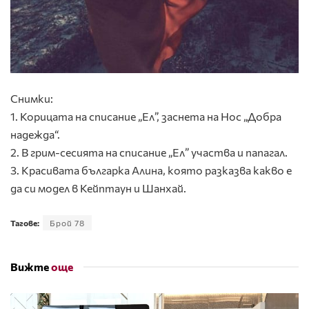
Снимки:
1. Корицата на списание „Ел”, заснета на Нос „Добра
надежда“.
2. В грим-сесията на списание „Ел” участва и папагал.
3. Красивата българка Алина, която разказва какво е
да си модел в Кейптаун и Шанхай.
Тагове:
Брой 78
Вижте
още