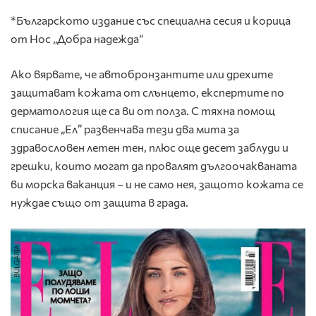
*Българското издание със специална сесия и корица
от Нос „Добра надежда“
Ако вярвате, че автобронзантите или дрехите
защитават кожата от слънцето, експертите по
дерматология ще са ви от полза. С тяхна помощ
списание „Ел” развенчава тези два мита за
здравословен летен тен, плюс още десет заблуди и
грешки, които могат да провалят дългоочакваната
ви морска ваканция – и не само нея, защото кожата се
нуждае също от защита в града.