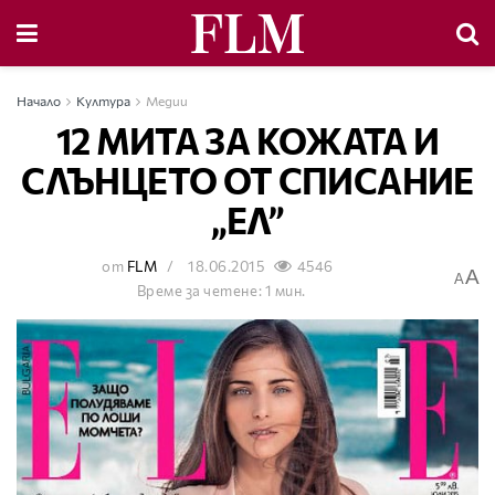
Начало
Култура
Медии
12 МИТА ЗА КОЖАТА И
СЛЪНЦЕТО ОТ СПИСАНИЕ
„ЕЛ”
от
FLM
18.06.2015
4546
A
A
Време за четене: 1 мин.