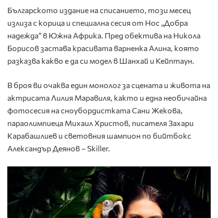
Българското издание на списанието, този месец
излиза с корица и специална сесия от Нос „Добра
надежда“ в Южна Африка. Пред обектива на Никола
Борисов застава красивата варненка Алина, която
разказва какво е да си модел в Шанхай и Кейптаун.
В броя ви очаква един монолог за сцената и живота на
актрисата Лилия Маравиля, както и една необичайна
фотосесия на сноубордистката Сани Жекова,
параолимпиеца Михаил Христов, писателя Захари
Карабашлиев и световния шампион по бийтбокс
Александър Деянов – Skiller.