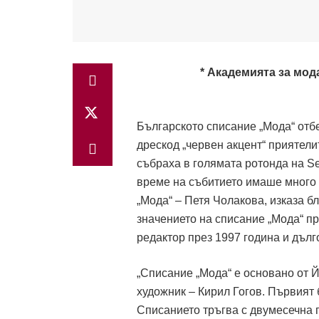
* Академията за мод
Българското списание „Мода“ отб
дрескод „червен акцент“ приятели
събраха в голямата ротонда на Se
време на събитието имаше много 
„Мода“ – Петя Чолакова, изказа б
значението на списание „Мода“ п
редактор през 1997 година и дълг
„Списание „Мода“ е основано от 
художник – Кирил Гогов. Първият 
Списанието тръгва с двумесечна п