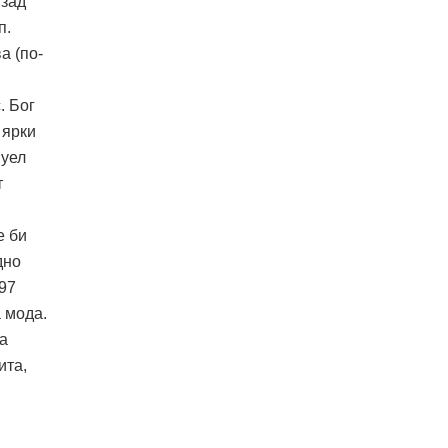
 зад
п.
а (по-
. Бог
 ярки
нуел
т
е би
дно
97
 мода.
ва
ита,