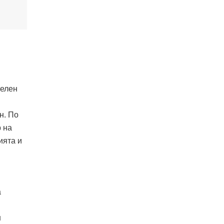
телен
н. По
 на
ията и
а
н