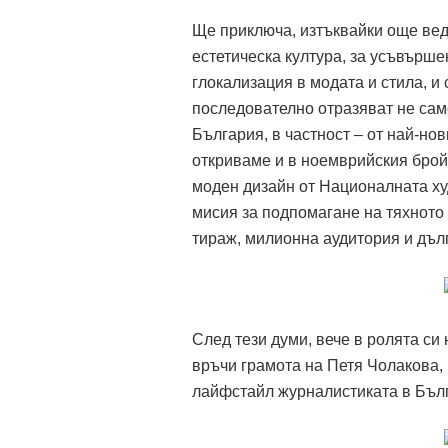
Ще приключа, изтъквайки още ведн
естетическа култура, за усъвърше
глокализация в модата и стила, и 
последователно отразяват не само
България, в частност – от най-но
откриваме и в ноемврийския брой 
моден дизайн от Националната ху
мисия за подпомагане на тяхното
тираж, милионна аудитория и дълг
След тези думи, вече в ролята с
връчи грамота на Петя Чолакова, 
лайфстайл журналистиката в Бъл