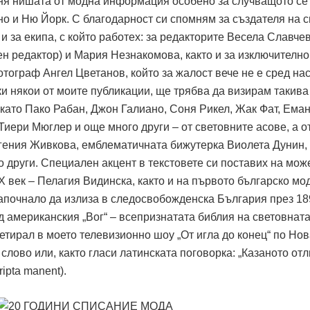
ня нишата от модна информация особено за случващото се
о и Ню Йорк. С благодарност си спомням за създателя на с
 и за екипа, с който работех: за редакторите Весела Славчев
н редактор) и Мария Незнакомова, както и за изключително
ограф Ангел Цветанов, който за жалост вече не е сред нас
ки някои от моите публикации, ще трябва да визирам такива
 като Пако Рабан, Джон Галиано, Соня Рикел, Жак Фат, Ема
Тиери Мюглер и още много други – от световните асове, а о
гения Живкова, емблематичната бижутерка Виолета Дунин,
 други. Специален акцент в текстовете си поставих на мож
 век – Пелагия Видинска, както и на първото българско мо
започнало да излиза в следосвобожденска България през 18
д американския „Вог“ – всепризнатата библия на световната
етирал в моето телевизионно шоу „От игла до конец“ по Но
 слово или, както гласи латинската поговорка: „Казаното отл
ripta manent).