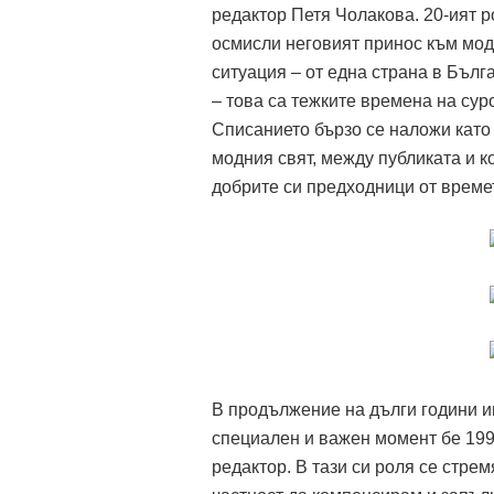
редактор Петя Чолакова. 20-ият р
осмисли неговият принос към мод
ситуация – от една страна в Бълг
– това са тежките времена на сур
Списанието бързо се наложи като
модния свят, между публиката и к
добрите си предходници от времето
В продължение на дълги години им
специален и важен момент бе 1997
редактор. В тази си роля се стр