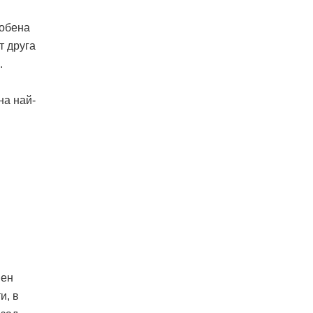
собена
т друга
.
на най-
вен
и, в