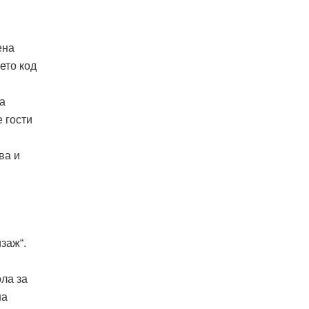
ена
ето код
а
 гости
ва и
заж“.
ола за
на