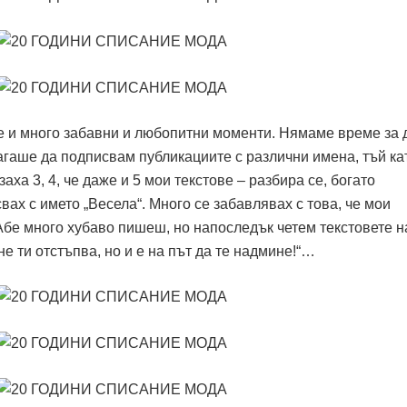
ше и много забавни и любопитни моменти. Нямаме време за 
лагаше да подписвам публикациите с различни имена, тъй ка
аха 3, 4, че даже и 5 мои текстове – разбира се, богато
вах с името „Весела“. Много се забавлявах с това, че мои
Абе много хубаво пишеш, но напоследък четем текстовете н
не ти отстъпва, но и е на път да те надмине!“…