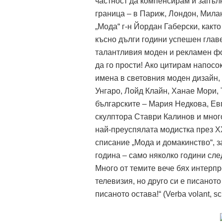
частност да компенсирам и запъл
граница – в Париж, Лондон, Милан
„Мода“ г-н Йордан Габерски, както
късно дълги години успешен главе
талантливия моден и рекламен фот
да го прости! Ако цитирам напосо
имена в световния моден дизайн,
Унгаро, Лойд Клайн, Ханае Мори, 
българските – Мария Недкова, Ев
скулптора Ставри Калинов и много
най-преуспялата модистка през ХХ
списание „Мода и домакинство“, 
година – само няколко години сле
Много от темите вече бях интерпр
телевизия, но друго си е писаното
писаното остава!“ (Verba volant, sc