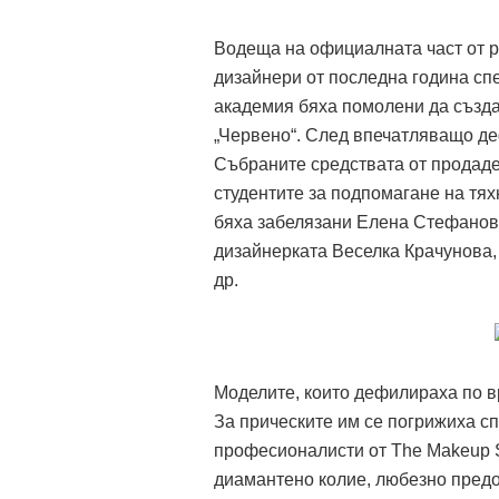
Водеща на официалната част от 
дизайнери от последна година сп
академия бяха помолени да създад
„Червено“. След впечатляващо деф
Събраните средствата от продаде
студентите за подпомагане на тя
бяха забелязани Елена Стефанов
дизайнерката Веселка Крачунова,
др.
Моделите, които дефилираха по вр
За прическите им се погрижиха 
професионалисти от The Makeup Sc
диамантено колие, любезно предос