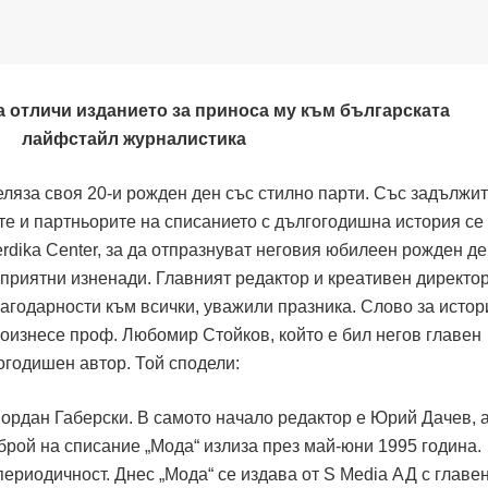
а отличи изданието за приноса му към българската
лайфстайл журналистика
еляза своя 20-и рожден ден със стилно парти. Със задължи
те и партньорите на списанието с дългогодишна история се
rdika Center, за да отпразнуват неговия юбилеен рожден де
приятни изненади. Главният редактор и креативен директор
лагодарности към всички, уважили празника. Слово за истор
роизнесе проф. Любомир Стойков, който е бил негов главен
огодишен автор. Той сподели:
Йордан Габерски. В самото начало редактор е Юрий Дачев, 
брой на списание „Мода“ излиза през май-юни 1995 година.
ериодичност. Днес „Мода“ се издава от S Media АД с главе