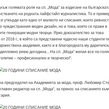
ъж голямата роля на сп. „Мода“ за издигане на българскат
нстването на родната лайфстайл журналистика. То е пример
се утвърди като едно от малкото ни списания, които ревност
 чуждестранния моден дизайн, но и това, което се прави в
вите генерации модни творци. Ярко доказателство за това
от 2016 г., в който са представени чудесно наши студенти п
дожествена академия, както и в благородната му дарителск
 дипломно ревю догодина…На сп. „Мода“ желая все по-гол
олетие – професионално и творческо!“.
и на председател на Академията за мода, проф. Любомир Ст
главен редактор на сп. „Мода“, за принос на списанието към
гария.