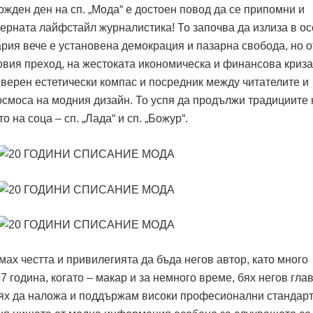
ожден ден на сп. „Мода“ е достоен повод да се припомни и
ерната лайфстайл журналистика! То започва да излиза в о
ария вече е установена демокрация и пазарна свобода, но о
овия преход, на жестоката икономическа и финансова криза
 верен естетически компас и посредник между читателите и
осмоса на модния дизайн. То успя да продължи традициите 
 на соца – сп. „Лада“ и сп. „Божур“.
ах честта и привилегията да бъда негов автор, като много
 година, когато – макар и за немного време, бях негов гла
емях да наложа и поддържам високи професионални стандарт