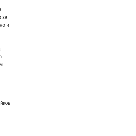
а
 за
но и
о
а
ям
ойков