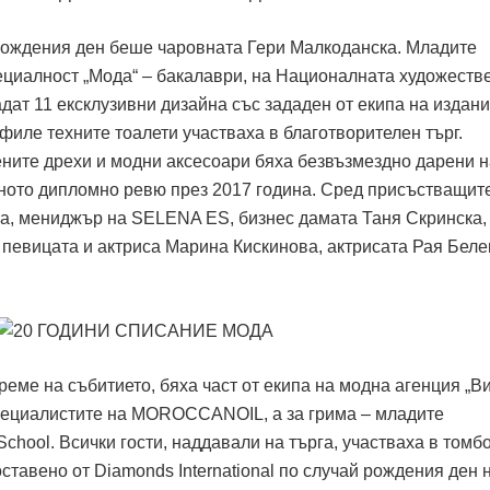
рождения ден беше чаровната Гери Малкоданска. Младите
ециалност „Мода“ – бакалаври, на Националната художеств
ат 11 ексклузивни дизайна със зададен от екипа на издани
иле техните тоалети участваха в благотворителен търг.
ните дрехи и модни аксесоари бяха безвъзмездно дарени н
хното дипломно ревю през 2017 година. Сред присъстващите
а, мениджър на SELENA ES, бизнес дамата Таня Скринска,
 певицата и актриса Марина Кискинова, актрисата Рая Беле
еме на събитието, бяха част от екипа на модна агенция „Ви
специалистите на MOROCCANOIL, а за грима – младите
hool. Всички гости, наддавали на търга, участваха в томб
тавено от Diamonds International по случай рождения ден 