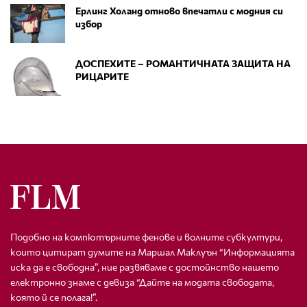
Ерлинг Холанд отново впечатли с модния си
избор
ДОСПЕХИТЕ – РОМАНТИЧНАТА ЗАЩИТА НА
РИЦАРИТЕ
Подобно на компютърните фенове и волните субкултури,
които цитират думите на Маршал Маклуън “Информацията
иска да е свободна”, ние развяваме с достойнство нашето
електронно знаме с девиза “Дайте на модата свободата,
която й се полага!”.