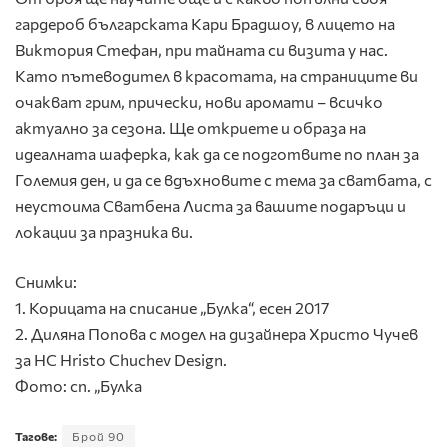
гардероб българската Кари Брадшоу, в лицето на
Виктория Стефан, при тайната си визита у нас.
Като пътеводител в красотата, на страниците ви
очакват грим, прически, нови аромати – всичко
актуално за сезона. Ще откриете и образа на
идеалната шаферка, как да се подготвите по план за
Големия ден, и да се вдъхновите с тема за сватбата, с
неустоима Сватбена Листа за вашите подаръци и
локации за празника ви.
Снимки:
1. Корицата на списание „Булка“, есен 2017
2. Диляна Попова с модел на дизайнера Христо Чучев
за HC Hristo Chuchev Design.
Фото: сп. „Булка
Тагове:
Брой 90