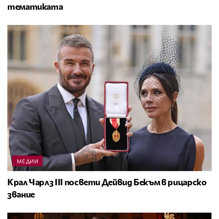
тематиката
МЕДИИ
Крал Чарлз III посвети Дейвид Бекъм в рицарско
звание