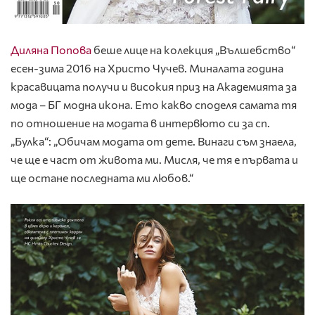
Диляна Попова
беше лице на колекция „Вълшебство“
есен-зима 2016 на Христо Чучев. Миналата година
красавицата получи и високия приз на Академията за
мода – БГ модна икона. Ето какво споделя самата тя
по отношение на модата в интервюто си за сп.
„Булка“: „Обичам модата от дете. Винаги съм знаела,
че ще е част от живота ми. Мисля, че тя е първата и
ще остане последната ми любов.“