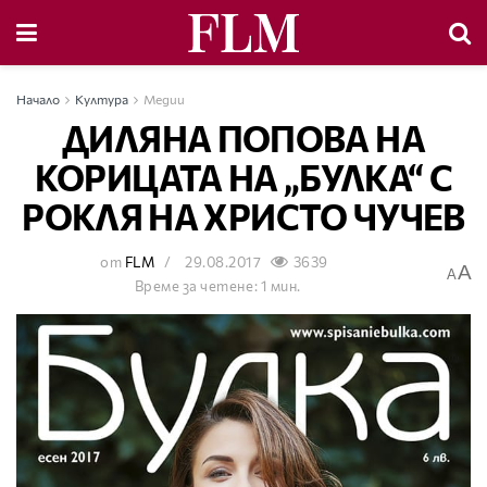
Начало
Култура
Медии
ДИЛЯНА ПОПОВА НА
КОРИЦАТА НА „БУЛКА“ С
РОКЛЯ НА ХРИСТО ЧУЧЕВ
от
FLM
29.08.2017
3639
A
A
Време за четене: 1 мин.