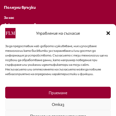
Полезни връзки
За нас
Декларация за поверителност
Политика за бисквитки
Управление на съгласие
За контакти
За да предоставим най-доброто изживяване, ние използваме
технологии като бисквитки за съхраняване и/или достъп до
editor@fashion-lifestyle.net
информация за устройството. Съгласието с тези технологии ще ни
позволи да обработваме данни, като например поведение при
+359 88 227 33 47
сърфиране или уникални идентификатори на този сайт.
Несъгласието или оттеглянето на съгласието може да повлияе
неблагоприятно на определени характеристики и функции.
Последвайте ни
Facebook
Приемане
Отказ
Преглед на предпочитанията