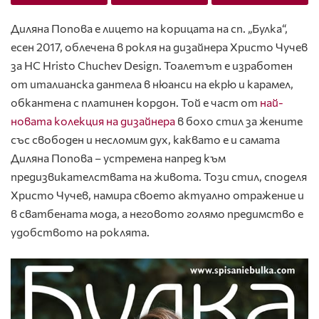
Диляна Попова е лицето на корицата на сп. „Булка“,
есен 2017, облечена в рокля на дизайнера Христо Чучев
за HC Hristo Chuchev Design. Тоалетът е изработен
от италианска дантела в нюанси на екрю и карамел,
обкантена с платинен кордон. Той е част от
най-
новата колекция на дизайнера
в бохо стил за жените
със свободен и несломим дух, каквато е и самата
Диляна Попова – устремена напред към
предизвикателствата на живота. Този стил, споделя
Христо Чучев, намира своето актуално отражение и
в сватбената мода, а неговото голямо предимство е
удобството на роклята.