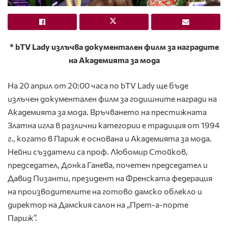
*
bTV
Lady
излъчва документален филм за наградите
на Академията за мода
На 20 април от 20:00 часа по bTV Lady ще бъде
излъчен документален филм за годишните награди на
Академията за мода. Връчването на престижната
Златна игла в различни категории е традиция от 1994
г., когато в Париж е основана и Академията за мода.
Нейни създатели са проф. Любомир Стойков,
председател, Донка Ганева, почетен председател и
Давид Пизанти, президент на Френската федерация
на производителите на готово дамско облекло и
директор на Дамския салон на „Прет-а-порте
Париж”.