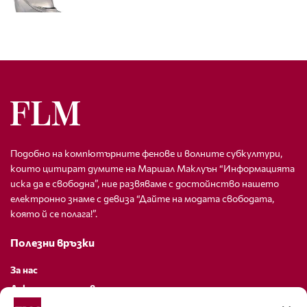
Подобно на компютърните фенове и волните субкултури,
които цитират думите на Маршал Маклуън “Информацията
иска да е свободна”, ние развяваме с достойнство нашето
електронно знаме с девиза “Дайте на модата свободата,
която й се полага!”.
Полезни връзки
За нас
Декларация за поверителност
Политика за бисквитки