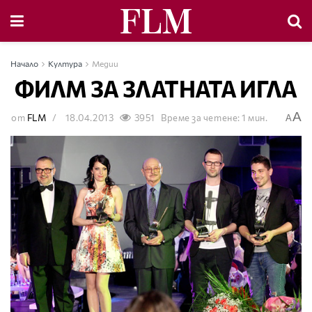
Начало
Култура
Медии
ФИЛМ ЗА ЗЛАТНАТА ИГЛА
A
от
FLM
18.04.2013
3951
Време за четене: 1 мин.
A