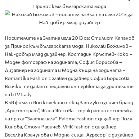
Носителите на Златна игла 2013 са: Стилист Капанов
за Принос към българската мода, Николай Божилов –
Най-добър млад дизайнер, Костадин Кръстев-Коко –
Моден фотограф на годината, София Борисова –
Дизайнер на годината и Модна къща на годината –
Romantika Fashion с главен дизайнер София Борисова.
Всички те дават специални интервюта за зрителите
на bTV Lady.
Във филма свои колекции показват луксозният бранд
„Аристократ”, Жана Жекова – трикратна носителка
на приза "Златна игла", Paloma Fashion с дизайнер Поля
Кинова, Стоян Радичев, VHK fashion с дизайнер
Веселка Крачунова и Модна къща „Агресор” с дизайнер