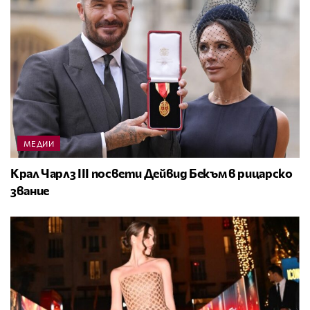
МЕДИИ
Крал Чарлз III посвети Дейвид Бекъм в рицарско
звание