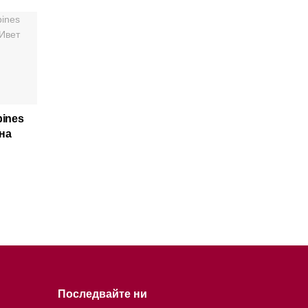
pines
на
Последвайте ни