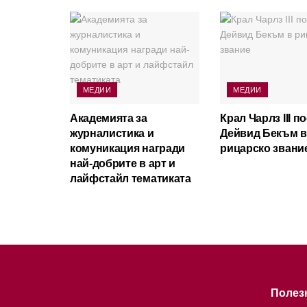
МЕДИИ
МЕДИИ
Академията за
Крал Чарлз III п
журналистика и
Дейвид Бекъм в
комуникация награди
рицарско звани
най-добрите в арт и
лайфстайл тематиката
Полез