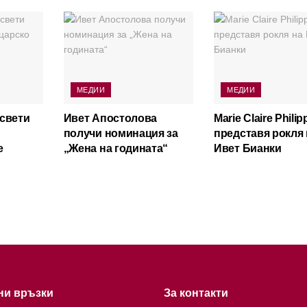
МЕДИИ
МЕДИИ
освети
Ивет Апостолова
Marie Claire Philip
получи номинация за
представя рокля 
е
„Жена на годината“
Ивет Бианки
ни връзки
За контакти