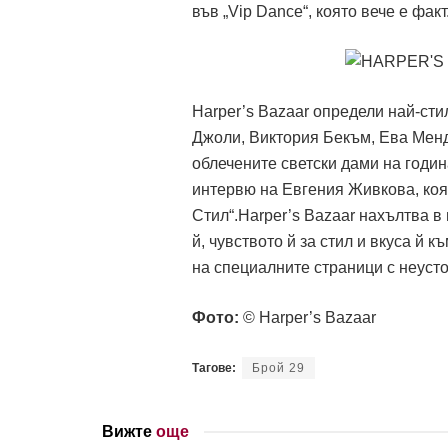
във „Vip Dance“, която вече е факт
Harper’s Bazaar определи най-сти
Джоли, Виктория Бекъм, Ева Менд
облечените светски дами на годин
интервю на Евгения Живкова, коя
Стил“.Harper’s Bazaar нахълтва в
й, чувството й за стил и вкуса й 
на специалните страници с неуст
Фото:
© Harper’s Bazaar
Тагове:
Брой 29
Вижте
още