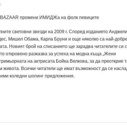
.
лните световни звезди на 2009 г. Според изданието Анджел
ес, Мишел Обама, Карла Бруни и още няколко са най-добр
ата. Новият брой на списанието ще зарадва читателите си с
то откровено разказва за успеха на модна къща „Жени
 гримьорната на актрисата Бойка Велкова, за да преоткрие 
към живота. Всички читатели ще имат възможност да се насла
оими коледни шопинг предложения.