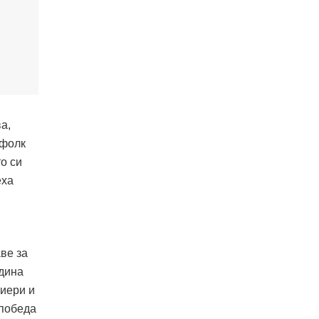
а,
 фолк
о си
еха
ве за
одина
риери и
 победа