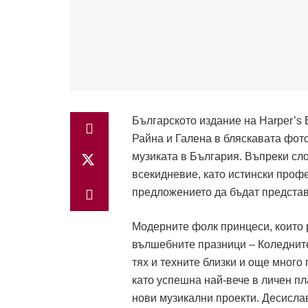
Българското издание на Harper’s 
Райна и Галена в бляскавата фот
музиката в България. Въпреки сл
всекидневие, като истински проф
предложението да бъдат представе
Модерните фолк принцеси, които р
вълшебните празници – Коледните,
тях и техните близки и още мног
като успешна най-вече в личен пл
нови музикални проекти. Десислав