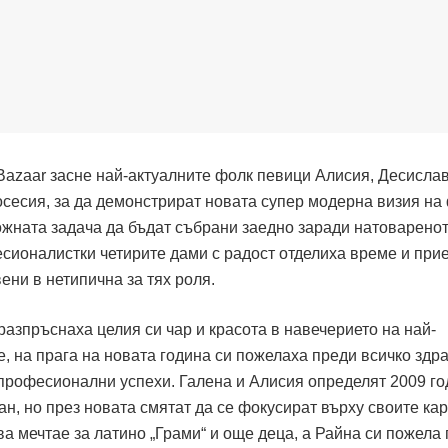
Bazaar засне най-актуалните фолк певици Алисия, Десислав
осесия, за да демонстрират новата супер модерна визия на
ожната задача да бъдат събрани заедно заради натоваренот
есионалистки четирите дами с радост отделиха време и при
ни в нетипична за тях роля.
азпръснаха целия си чар и красота в навечерието на най-
 на прага на новата година си пожелаха преди всичко здра
о професионални успехи. Галена и Алисия определят 2009 г
ан, но през новата смятат да се фокусират върху своите ка
а мечтае за латино „Грами“ и още деца, а Райна си пожела