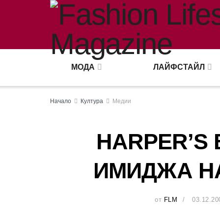
МОДА
ЛАЙФСТАЙЛ
Начало
Култура
Медии
HARPER’S
ИМИДЖА Н
от
FLM
03.12.20