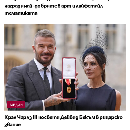
награди най-добрите в арт и лайфстайл
тематиката
МЕДИИ
Крал Чарлз III посвети Дейвид Бекъм в рицарско
звание