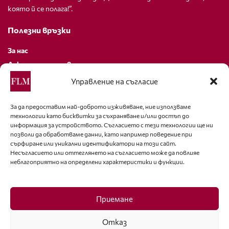
която й се полага!”.
Полезни връзки
За нас
Декларация за поверителност
Политика за бисквитки
Управление на съгласие
За контакти
За да предоставим най-доброто изживяване, ние използваме
технологии като бисквитки за съхраняване и/или достъп до
editor@fashion-lifestyle.net
информация за устройството. Съгласието с тези технологии ще ни
позволи да обработваме данни, като например поведение при
+359 88 227 33 47
сърфиране или уникални идентификатори на този сайт.
Несъгласието или оттеглянето на съгласието може да повлияе
неблагоприятно на определени характеристики и функции.
Последвайте ни
Facebook
Приемане
Отказ