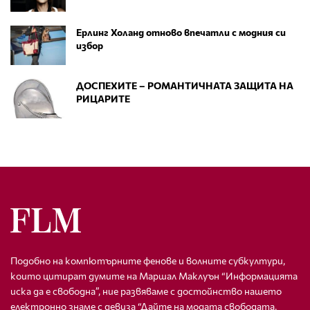
Ерлинг Холанд отново впечатли с модния си
избор
ДОСПЕХИТЕ – РОМАНТИЧНАТА ЗАЩИТА НА
РИЦАРИТЕ
Подобно на компютърните фенове и волните субкултури,
които цитират думите на Маршал Маклуън “Информацията
иска да е свободна”, ние развяваме с достойнство нашето
електронно знаме с девиза “Дайте на модата свободата,