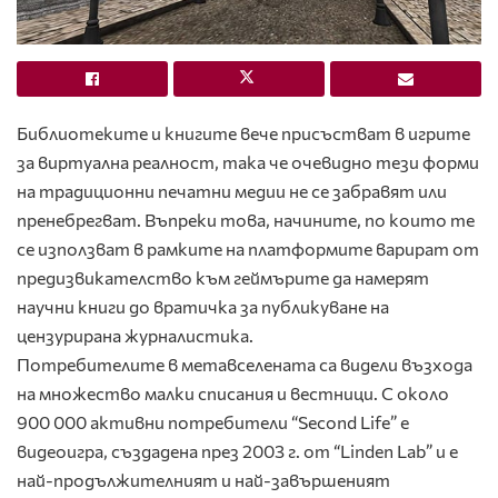
Библиотеките и книгите вече присъстват в игрите
за виртуална реалност, така че очевидно тези форми
на традиционни печатни медии не се забравят или
пренебрегват. Въпреки това, начините, по които те
се използват в рамките на платформите варират от
предизвикателство към геймърите да намерят
научни книги до вратичка за публикуване на
цензурирана журналистика.
Потребителите в метавселената са видели възхода
на множество малки списания и вестници. С около
900 000 активни потребители “Second Life” е
видеоигра, създадена през 2003 г. от “Linden Lab” и е
най-продължителният и най-завършеният