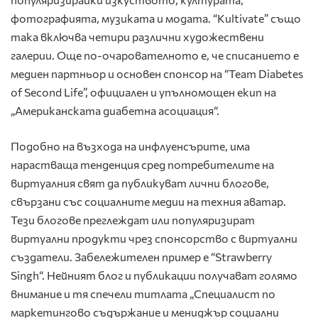
фотографията, музиката и модата. “Kultivate” също
така включва четири различни художествени
галерии. Още по-очарователното е, че списанието е
медиен партньор и основен спонсор на “Team Diabetes
of Second Life”, официален и упълномощен екип на
„Американската диабетна асоциация“.
Подобно на възхода на инфлуенсърите, има
нарастваща тенденция сред потребителите на
виртуалния свят да публикуват лични блогове,
свързани със социалните медии на техния аватар.
Тези блогове преглеждат или популяризират
виртуални продукти чрез спонсорство с виртуални
създатели. Забележителен пример е “Strawberry
Singh“. Нейният блог и публикации получават голямо
внимание и тя спечели титлата „Специалист по
маркетингово съдържание и мениджър социални