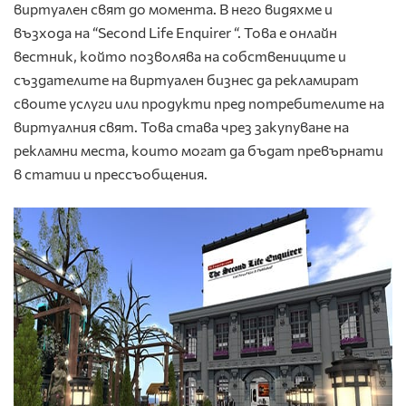
виртуален свят до момента. В него видяхме и
възхода на “Second Life Enquirer “. Това е онлайн
вестник, който позволява на собствениците и
създателите на виртуален бизнес да рекламират
своите услуги или продукти пред потребителите на
виртуалния свят. Това става чрез закупуване на
рекламни места, които могат да бъдат превърнати
в статии и прессъобщения.