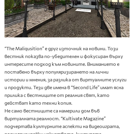
“The Maliqusition” е друг източник на новини. Този
вестник показва по-убедителен и фокусиран върху
интересите подход към новините. Вниманието е
поставено върху популяризирането на лични
истории и мнения, за разлика от виртуалните услуги
и продукти. Тези две имена в “Second Life” имат ясна
прилика с вестниците от реалния свят, като
действат като техни копия.
Не само вестниците са намерили дом във
виртуалната реалност. “Kultivate Magazine”
подчертава културните аспекти на видеоиграта,
популяризирайки изкуството, културата,