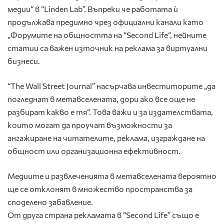
медии“ в “Linden Lab”. Въпреки че работата ѝ
продължава предимно чрез официални канали като
„Форумите на общността на “Second Life“, нейните
статии са важен източник на реклама за виртуални
бизнеси.
“The Wall Street Journal” насърчава инвеститорите „да
погледнат в метавселената, дори ако все още не
разбират какво е тя“. Това важи и за издателствата,
които могат да проучат възможности за
ангажиране на читателите, реклама, изграждане на
общност или организационна ефективност.
Медиите и развлеченията в метавселената вероятно
ще се отклонят в множество пространства за
споделено забавление.
От друга страна рекламата в “Second Life” също е