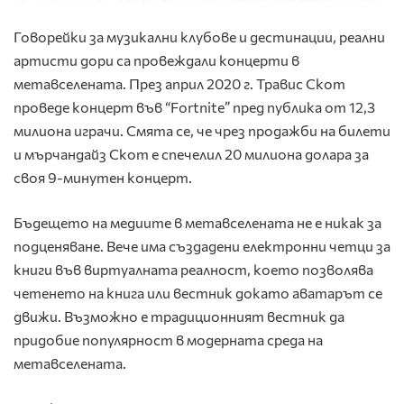
Говорейки за музикални клубове и дестинации, реални
артисти дори са провеждали концерти в
метавселената. През април 2020 г. Травис Скот
проведе концерт във “Fortnite” пред публика от 12,3
милиона играчи. Смята се, че чрез продажби на билети
и мърчандайз Скот е спечелил 20 милиона долара за
своя 9-минутен концерт.
Бъдещето на медиите в метавселената не е никак за
подценяване. Вече има създадени електронни четци за
книги във виртуалната реалност, което позволява
четенето на книга или вестник докато аватарът се
движи. Възможно е традиционният вестник да
придобие популярност в модерната среда на
метавселената.