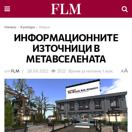
Начало
Култура
Медии
ИНФОРМАЦИОННИТЕ
ИЗТОЧНИЦИ В
МЕТАВСЕЛЕНАТА
A
от
FLM
28.09.2022
2522
Време за четене: 1 мин.
A