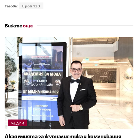
Тагове:
Брой 120
Вижте
още
МЕДИИ
Академията за журналистика и комуникация