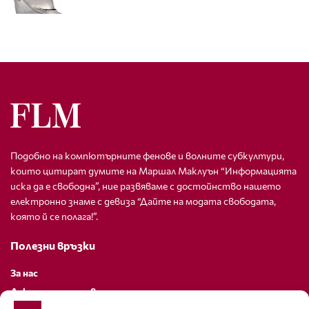
Подобно на компютърните фенове и волните субкултури,
които цитират думите на Маршал Маклуън “Информацията
иска да е свободна”, ние развяваме с достойнство нашето
електронно знаме с девиза “Дайте на модата свободата,
която й се полага!”.
Полезни връзки
За нас
Декларация за поверителност