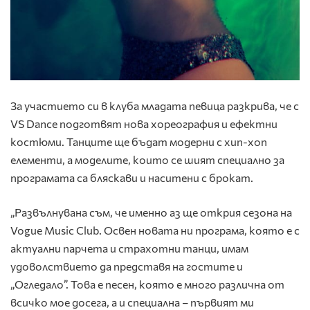
За участието си в клуба младата певица разкрива, че с
VS Dance подготвят нова хореография и ефектни
костюми. Танците ще бъдат модерни с хип-хоп
елементи, а моделите, които се шият специално за
програмата са бляскави и наситени с брокат.
„Развълнувана съм, че именно аз ще открия сезона на
Vogue Music Club. Освен новата ни програма, която е с
актуални парчета и страхотни танци, имам
удоволствието да представя на гостите и
„Огледало”. Това е песен, която е много различна от
всичко мое досега, а и специална – първият ми