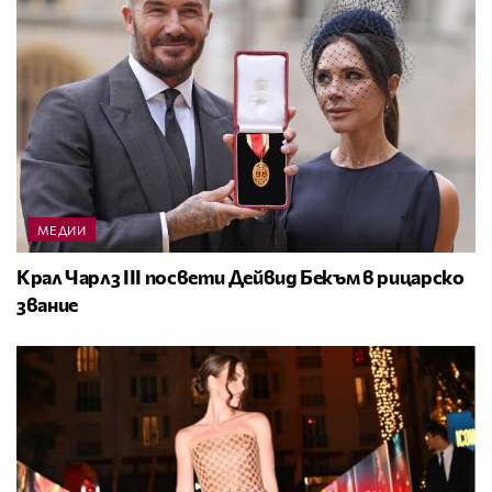
МЕДИИ
Крал Чарлз III посвети Дейвид Бекъм в рицарско
звание