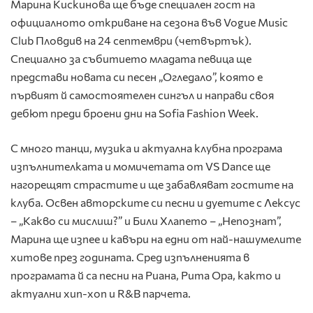
Марина Кискинова ще бъде специален гост на
официалното откриване на сезона във Vogue Music
Club Пловдив на 24 септември (четвъртък).
Специално за събитието младата певица ще
представи новата си песен „Огледало”, която е
първият й самостоятелен сингъл и направи своя
дебют преди броени дни на Sofia Fashion Week.
С много танци, музика и актуална клубна програма
изпълнителката и момичетата от VS Dance ще
нагорещят страстите и ще забавляват гостите на
клуба. Освен авторските си песни и дуетите с Лексус
– „Какво си мислиш?” и Били Хлапето – „Непознат”,
Марина ще изпее и кавъри на едни от най-нашумелите
хитове през годината. Сред изпълненията в
програмата й са песни на Риана, Рита Ора, както и
актуални хип-хоп и R&B парчета.