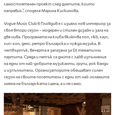
самостоятелен проект след дуетите, които
направих.”, споделя Марина Кискинова.
Vogue Music Club в Пловдив е с изцяло нов интериор за
своя втори сезон – модерен и стилен дизайн и зала на
две нива. Програмата на клуба включва поп, r&b, хаус,
хип-хоп, денс, ретро българска и чужда музика. В
четвъртък, вечерта е запазена за DJ тематични
партита. Сряда и петък са дните с лайв изпълнения
на едни от най-добрите музиканти, групи, рок банди
и изпълнители. Организаторите обещават силен
сезон на своите посетители с едни от най-големите
имена на българската сцена, а и не само.