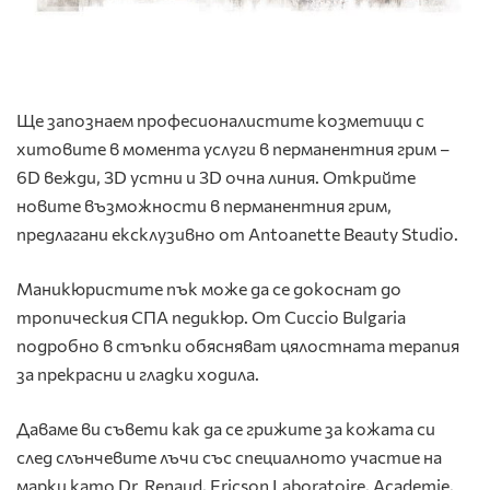
Ще запознаем професионалистите козметици с
хитовите в момента услуги в перманентния грим –
6D вежди, 3D устни и 3D очна линия. Открийте
новите възможности в перманентния грим,
предлагани ексклузивно от Antoanette Beauty Studio.
Маникюристите пък може да се докоснат до
тропическия СПА педикюр. От Cuccio Bulgaria
подробно в стъпки обясняват цялостната терапия
за прекрасни и гладки ходила.
Даваме ви съвети как да се грижите за кожата си
след слънчевите лъчи със специалното участие на
марки като Dr. Renaud, Ericson Laboratoire, Academie,