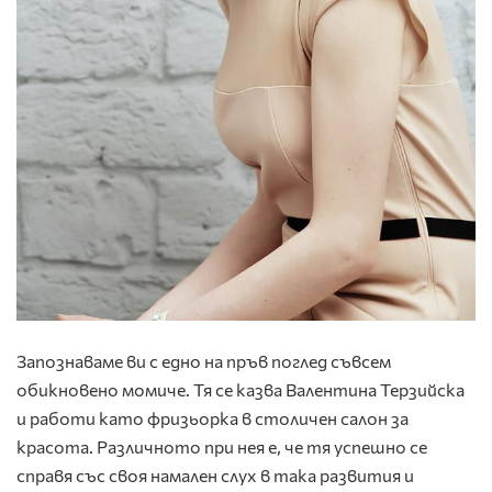
Запознаваме ви с едно на пръв поглед съвсем
обикновено момиче. Тя се казва Валентина Терзийска
и работи като фризьорка в столичен салон за
красота. Различното при нея е, че тя успешно се
справя със своя намален слух в така развития и