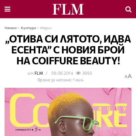
Начало
Култура
Медии
„ОТИВА СИ ЛЯТОТО, ИДВА
ЕСЕНТА” С НОВИЯ БРОЙ
НА COIFFURE BEAUTY!
от
FLM
08.09.2014
3993
A
A
Време за четене: 1 мин.