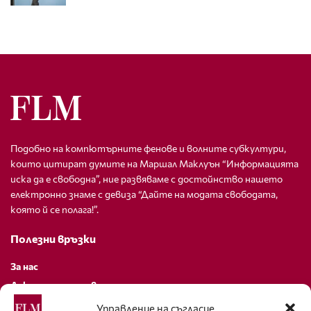
Подобно на компютърните фенове и волните субкултури,
които цитират думите на Маршал Маклуън “Информацията
иска да е свободна”, ние развяваме с достойнство нашето
електронно знаме с девиза “Дайте на модата свободата,
която й се полага!”.
Полезни връзки
За нас
Декларация за поверителност
Политика за бисквитки
Управление на съгласие