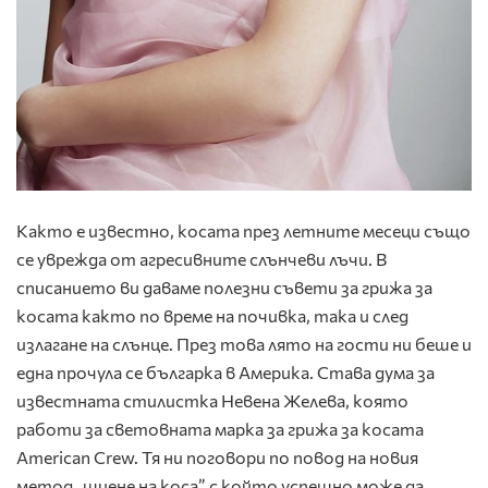
Както е известно, косата през летните месеци също
се уврежда от агресивните слънчеви лъчи. В
списанието ви даваме полезни съвети за грижа за
косата както по време на почивка, така и след
излагане на слънце. През това лято на гости ни беше и
една прочула се българка в Америка. Става дума за
известната стилистка Невена Желева, която
работи за световната марка за грижа за косата
American Crew. Тя ни поговори по повод на новия
метод „шиене на коса”, с който успешно може да