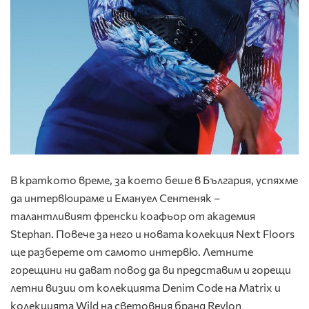
В краткото време, за което беше в България, успяхме
да интервюираме и Емануел Сентеняк –
талантливият френски коафьор от академия
Stephan. Повече за него и новата колекция Next Floors
ще разберете от самото интервю. Летните
горещини ни дават повод да ви представим и горещи
летни визии от колекцията Denim Code на Matrix и
колекцията Wild на световния бранд Revlon