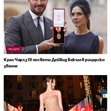
МЕДИИ
Крал Чарлз III посвети Дейвид Бекъм в рицарско
звание