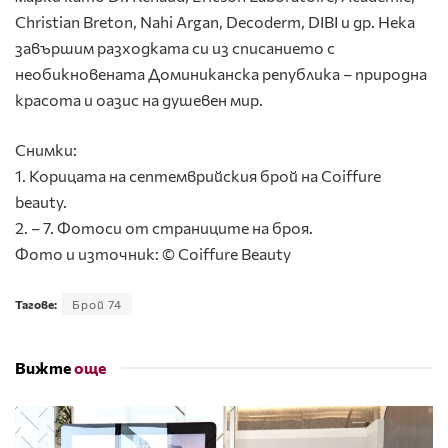
Christian Breton, Nahi Argan, Decoderm, DIBI и др. Нека
завършим разходката си из списанието с
необикновената Доминиканска република – природна
красота и оазис на душевен мир.
Снимки:
1. Корицата на септемврийския брой на Coiffure
beauty.
2. – 7. Фотоси от страниците на броя.
Фото и източник: © Coiffure Beauty
Тагове:
Брой 74
Вижте
още