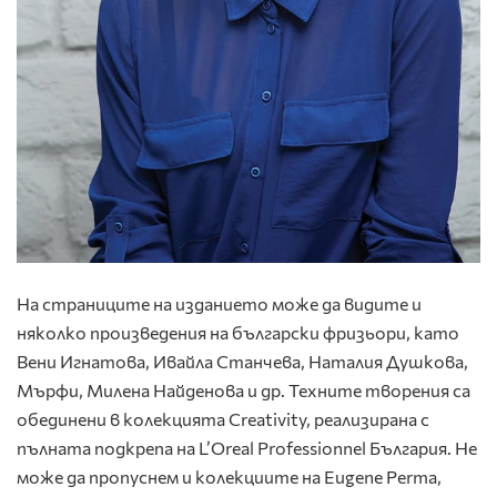
На страниците на изданието може да видите и
няколко произведения на български фризьори, като
Вени Игнатова, Ивайла Станчева, Наталия Душкова,
Мърфи, Милена Найденова и др. Техните творения са
обединени в колекцията Creativity, реализирана с
пълната подкрепа на L’Oreal Professionnel България. Не
може да пропуснем и колекциите на Eugene Perma,