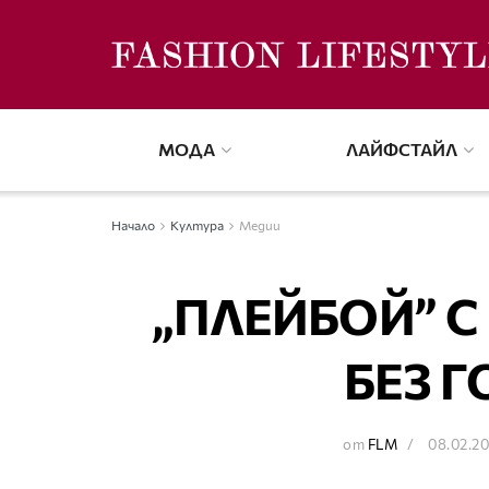
МОДА
ЛАЙФСТАЙЛ
Начало
Култура
Медии
„ПЛЕЙБОЙ” С
БЕЗ 
от
FLM
08.02.2