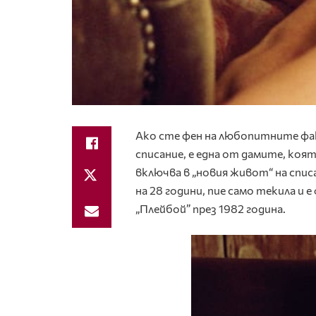
Ако сте фен на любопитните ф
списание, е една от дамите, коя
включва в „новия живот“ на спис
на 28 години, пие само текила и е
„Плейбой” през 1982 година.