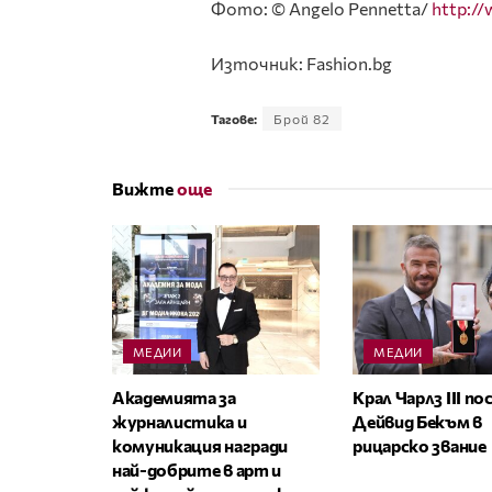
Фото: © Angelo Pennetta/
http:/
Източник: Fashion.bg
Тагове:
Брой 82
Вижте
още
МЕДИИ
МЕДИИ
Академията за
Крал Чарлз III п
журналистика и
Дейвид Бекъм в
комуникация награди
рицарско звание
най-добрите в арт и