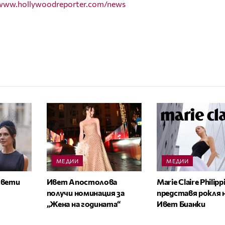
/www.hollywoodreporter.com/news
МЕДИИ
МЕДИИ
освети
Ивет Апостолова
Marie Claire Philipp
получи номинация за
представя рокля 
„Жена на годината“
Ивет Бианки