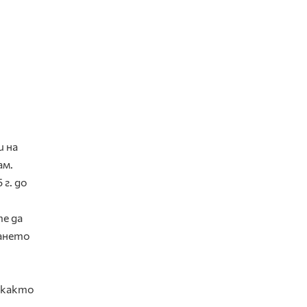
и на
ам.
г. до
е да
ването
, както