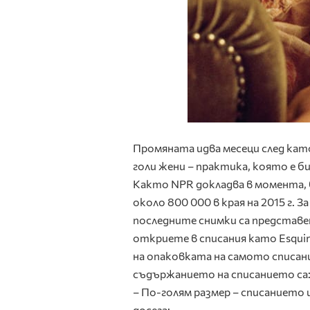
Промяната идва месеци след като
голи жени – практика, която е б
Както NPR докладва в момента, б
около 800 000 в края на 2015 г. З
последните снимки са представе
откриете в списания като Esqui
на опаковката на самото списани
съдържанието на списанието са
– По-голям размер – списанието щ
досега;