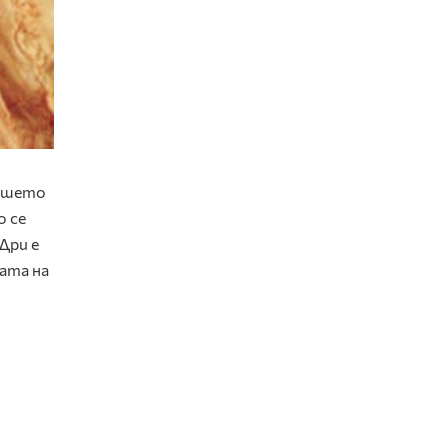
нашето
о се
Дри е
цата на