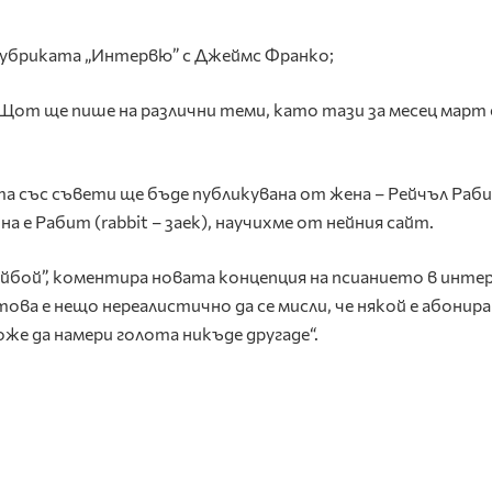
рубриката „Интервю” с Джеймс Франко;
Щот ще пише на различни теми, като тази за месец март 
та със съвети ще бъде публикувана от жена – Рейчъл Раб
 е Рабит (rabbit – заек), научихме от нейния сайт.
йбой”, коментира новата концепция на псианието в инте
това е нещо нереалистично да се мисли, че някой е абонира
оже да намери голота никъде другаде“.