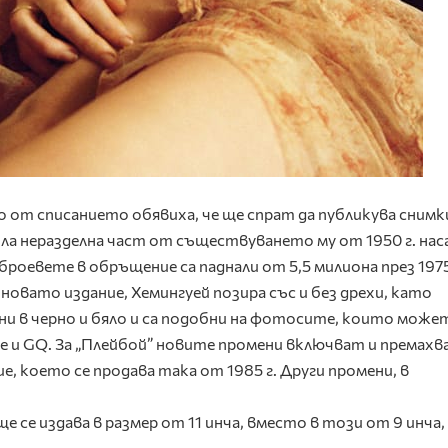
 от списанието обявиха, че ще спрат да публикува снимк
ила неразделна част от съществуването му от 1950 г. нас
роевете в обръщение са паднали от 5,5 милиона през 1975 
а новато издание, Хемингуей позира със и без дрехи, като
ни в черно и бяло и са подобни на фотосите, които может
re и GQ. За „Плейбой” новите промени включват и премах
е, което се продава така от 1985 г. Други промени, в
:
е се издава в размер от 11 инча, вместо в този от 9 инча