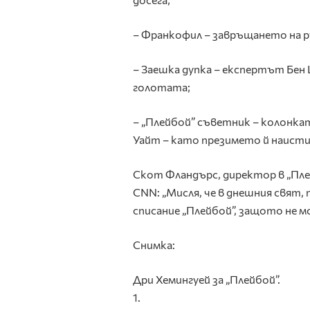
– Франкофил – завръщането на 
– Заешка дупка – експертът Бен 
голотата;
– „Плейбой” съветник – колонка
Уайт – като презимето й наистина
Скот Фландърс, директор в „Пле
CNN: „Мисля, че в днешния свят, 
списание „Плейбой”, защото не м
Снимка:
Дри Хемингуей за „Плейбой”.
1.