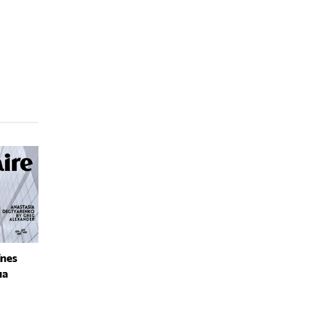
ines
на