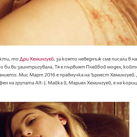
акти, то
Дри Хемингуей
, за която неведнъж сме писали в 
то би ви заинтригувала. Тя е първият Плейбой модел, койт
анието. Мис Март 2016 е правнучка на Ърнест Хемингуей. 
 фен на групата Alt-J. Майка й, Мариел Хемингуей, е на кори