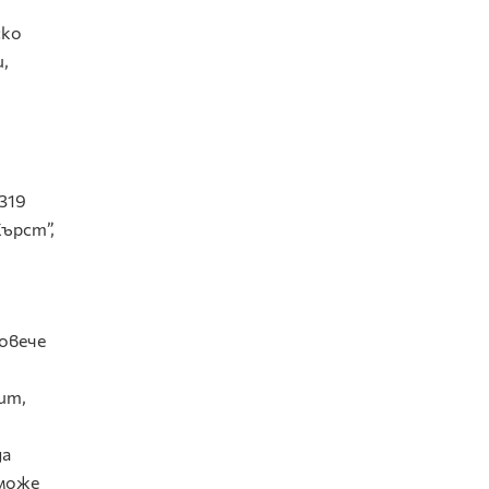
ско
,
319
Хърст”,
повече
ит,
да
 може