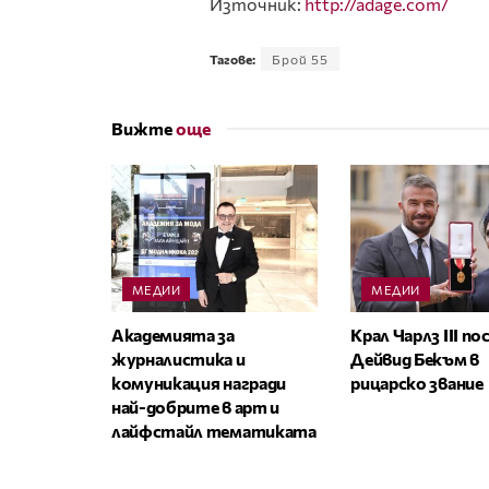
Източник:
http://adage.com/
Тагове:
Брой 55
Вижте
още
МЕДИИ
МЕДИИ
Академията за
Крал Чарлз III п
журналистика и
Дейвид Бекъм в
комуникация награди
рицарско звание
най-добрите в арт и
лайфстайл тематиката