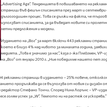
„Advertising Age”. Тенденцията в повишаването на рекла
страници във фешън списанията през март и септември 
дългогодишен процес. Това се дължи на факта, че търго
използват списанията, за да въведат новите си пролетн
летни предложения и модели.
Изданието на „Вог” за март включи 443 рекламни страни
което е близо 4% над нивото за миналата година, заявих
медията. „Това е значимо за нас”, каза г-жа Плейгмен, VP-
на „Вог” от януари 2010 г. „Ние победихме нашето пет г
204 рекламни страници в изданието – 25% повече, отколк
анието продължава да се възползва от новия си дизайн о
я редактор Стефано Тончи. Според Нина Лорънс – VP-изда
е голям успех за „W”. Темпото ни на растеж се ускорява.”