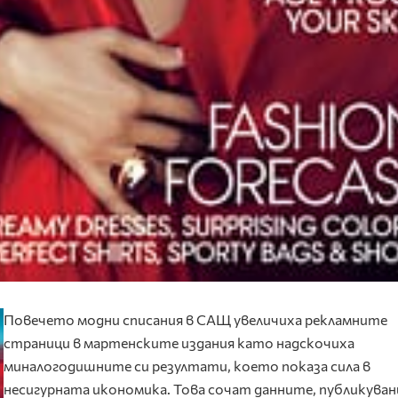
Повечето модни списания в САЩ увеличиха рекламните
страници в мартенските издания като надскочиха
миналогодишните си резултати, което показа сила в
несигурната икономика. Това сочат данните, публикува