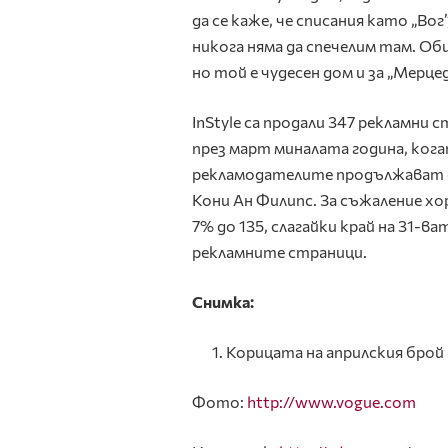
да се каже, че списания като „Вог
никога няма да спечелим там. Оби
но той е чудесен дом и за „Мерцед
InStyle са продали 347 рекламни 
през март миналата година, ког
рекламодателите продължават да
Кони Ан Филипс. За съжаление хо
7% до 135, слагайки край на 31-в
рекламните страници.
Снимка:
Корицата на априлския брой 
Фото:
http://www.vogue.com