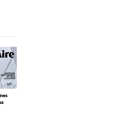
ines
на