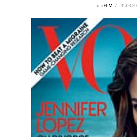
от
FLM
31.03.2