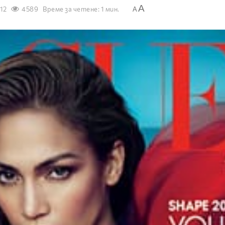
A
012
4589
Време за четене: 1 мин.
A