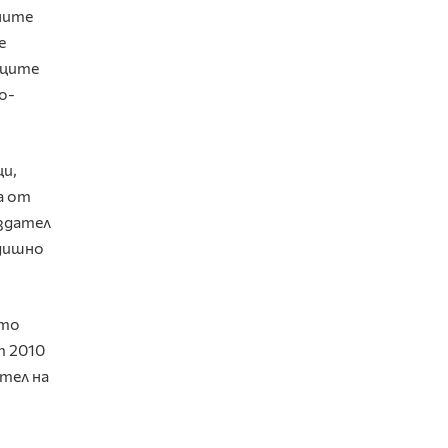
мните
е
вците
о-
ци,
а от
издател
одишно
ото
т 2010
тел на