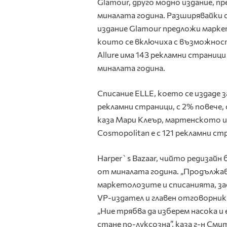
Glamour, друго модно издание, п
миналата година. Разширявайки 
издание Glamour предложи маркет
които се включиха с възможнос
Allure има 143 рекламни страниц
миналата година.
Списание ELLE, което се издаде з
рекламни страници, с 2% повече,
каза Мари Клеър, мартенското из
Cosmopolitan е с 121 рекламни с
Harper`s Bazaar, чийто редизайн 
от миналата година. „Продължав
маркетолозите и списанията, за
VP-издател и главен отговорник 
„Ние трябва да изберем насока и
стане по-луксозна”, каза г-н Сми