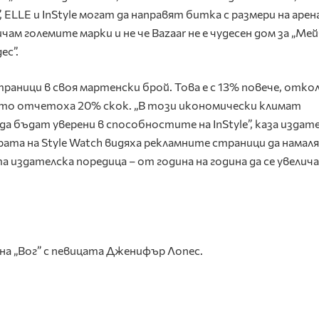
”, ELLE и InStyle могат да направят битка с размери на арен
чам големите марки и не че Bazaar не е чудесен дом за „Мей
ес”.
страници в своя мартенски брой. Това е с 13% повече, отк
ато отчетоха 20% скок. „В този икономически климат
 бъдат уверени в способностите на InStyle”, каза издат
рата на Style Watch видяха рекламните страници да намал
ата издателска поредица – от година на година да се увелич
на „Вог” с певицата Дженифър Лопес.