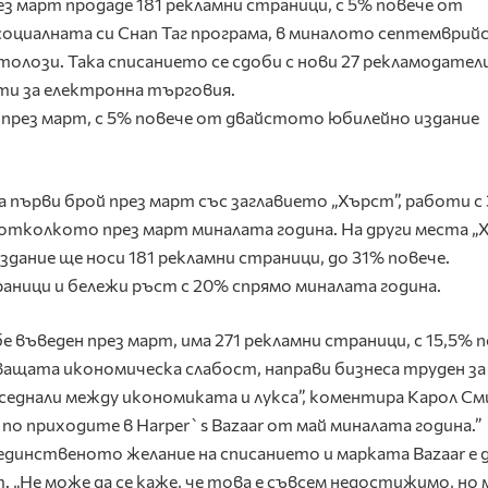
рез март продаде 181 рекламни страници, с 5% повече от
социалната си Снап Таг програма, в миналото септемврий
олози. Така списанието се сдоби с нови 27 рекламодатели
ти за електронна търговия.
и през март, с 5% повече от двайстото юбилейно издание
а първи брой през март със заглавието „Хърст”, работи с 
 отколкото през март миналата година. На други места „
дание ще носи 181 рекламни страници, до 31% повече.
траници и бележи ръст с 20% спрямо миналата година.
бе въведен през март, има 271 рекламни страници, с 15,5% 
ащата икономическа слабост, направи бизнеса труден за
седнали между икономиката и лукса”, коментира Карол См
по приходите в Harper`s Bazaar от май миналата година.”
 единственото желание на списанието и марката Bazaar е 
т. „Не може да се каже, че това е съвсем недостижимо, но