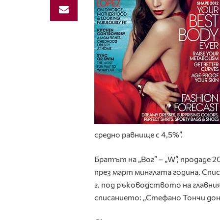
средно равнище с 4,5%”.
Братът на „Вог” – „W”, продаде 
през март миналата година. Спис
г. под ръководството на главни
списанието: „Стефано Тончи донес