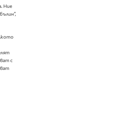
а. Ние
бълин”,
олкото
елят
яват с
ават