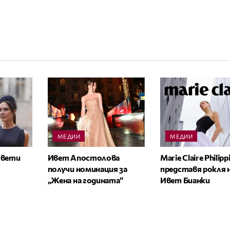
МЕДИИ
МЕДИИ
освети
Ивет Апостолова
Marie Claire Philipp
получи номинация за
представя рокля 
„Жена на годината“
Ивет Бианки