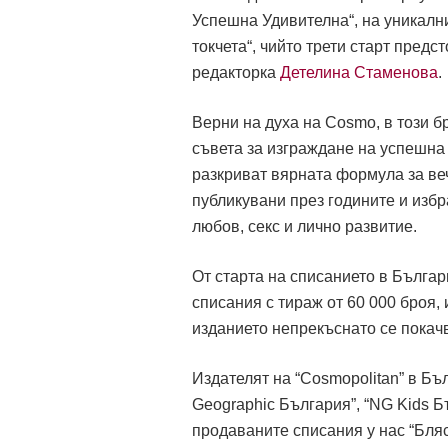
Успешна Удивителна“, на уникални
токчета“, чийто трети старт предс
редакторка
Детелина Стаменова
.
Верни на духа на Cosmo, в този б
съвета за изграждане на успешна 
разкриват вярната формула за веч
публикувани през годините и избр
любов, секс и лично развитие.
От старта на списанието в Българ
списания с тираж от 60 000 броя, 
изданието непрекъснато се покач
Издателят на “Cosmopolitan” в Бъ
Geographic България”, “NG Kids Бъ
продаваните списания у нас “Блясъ