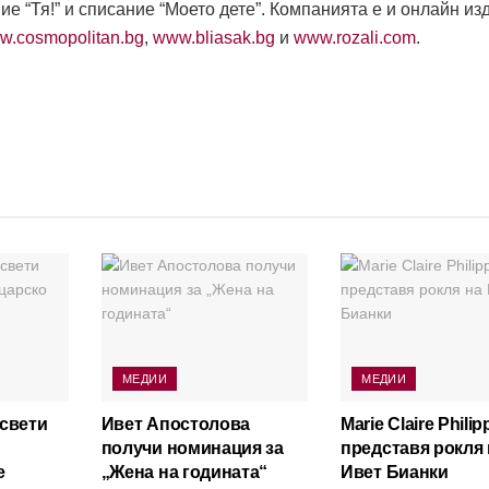
ние “Тя!” и списание “Моето дете”. Компанията е и онлайн из
w.cosmopolitan.bg
,
www.bliasak.bg
и
www.rozali.com
.
МЕДИИ
МЕДИИ
освети
Ивет Апостолова
Marie Claire Philip
получи номинация за
представя рокля 
е
„Жена на годината“
Ивет Бианки