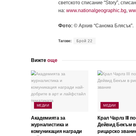
светското списание “Story”, списа
на:
www.nationalgeographic.bg
,
ww
Фото:
© Архив “Санома Блясък”.
Тагове:
Брой 22
Вижте
още
МЕДИИ
МЕДИИ
Академията за
Крал Чарлз III п
журналистика и
Дейвид Бекъм в
комуникация награди
рицарско звани