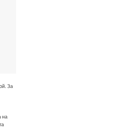
ой. За
а на
та