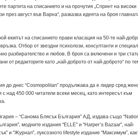
те партита на списанието и на прочутия „Спринт на високи
тои през август във Варна“, разказва идеята на броя главнат
рой екипът на списанието прави класация на 50-те най-добр
връзка. Отбор от звездни психолози, консултанти и специа
но разбирателство и любов. В броя са включени и три стат
ани от редакторите като „най-доброто от най-доброто“ по т
ия до днес “Cosmopolitan” продължава да е лидер сред жен
и с над 450 000 читатели всеки месец, като интересът към
ва.
лгария – “Санома Блясък България” АД, издава също “Natio
лгария”, модните издания “ELLE” и “Harper’s Bazaar”, най-
к” и “Журнал”, луксозното lifestyle издание “Максимум”, как