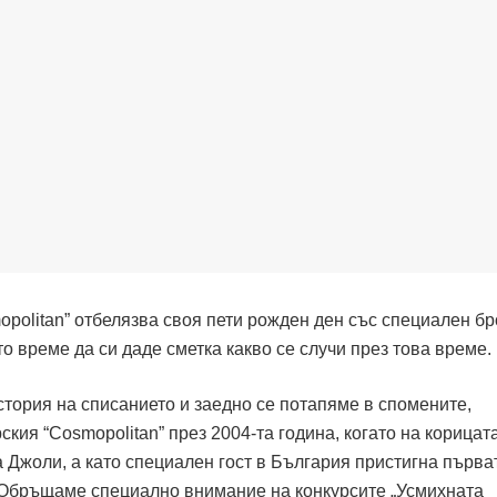
opolitan” отбелязва своя пети рожден ден със специален бр
то време да си даде сметка какво се случи през това време.
история на списанието и заедно се потапяме в спомените,
кия “Cosmopolitan” през 2004-та година, когато на корицат
Джоли, а като специален гост в България пристигна първа
Обръщаме специално внимание на конкурсите „Усмихната