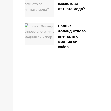
важното за
лятната мода?
Ерлинг
Холанд отново
впечатли с
модния си
избор