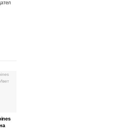
дател
pines
на