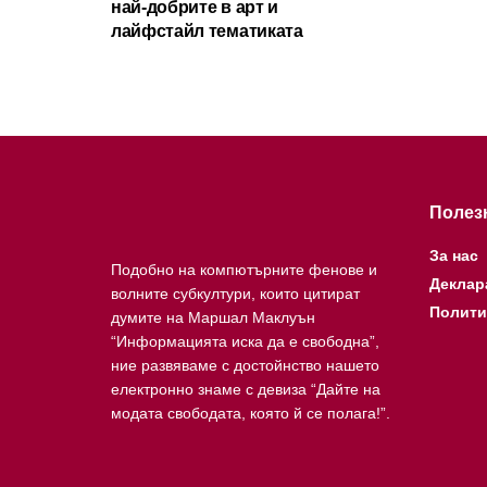
най-добрите в арт и
лайфстайл тематиката
Полез
За нас
Подобно на компютърните фенове и
Деклар
волните субкултури, които цитират
Полити
думите на Маршал Маклуън
“Информацията иска да е свободна”,
ние развяваме с достойнство нашето
електронно знаме с девиза “Дайте на
модата свободата, която й се полага!”.