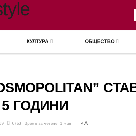
КУЛТУРА
ОБЩЕСТВО
OSMOPOLITAN” СТА
 5 ГОДИНИ
A
09
6763
Време за четене: 1 мин.
A