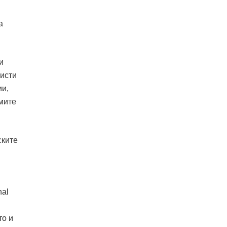
а
и
листи
ии,
емите
ските
nal
то и