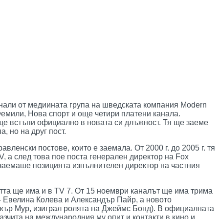
нали от медиината група на шведската компания Modern
емили, Нова спорт и още четири платени канала.
. ще встъпи официално в новата си длъжност. Тя ще заеме
, но на друг пост.
ленски постове, които е заемала. От 2000 г. до 2005 г. тя
, а след това пое поста генерален директор на Fox
а заемаше позицията изпълнителен директор на частния
тта ще има и в TV 7. От 15 ноември каналът ще има трима
– Евелина Колева и Александър Пайр, а новото
джър Мур, изиграл ролята на Джеймс Бонд). В официалната
азчита на международния му опит и контакти в кино и