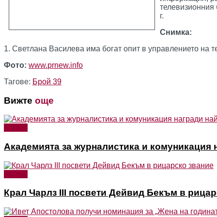
телевизионния 
г.
Снимка:
1. Светлана Василева има богат опит в управлението на т
Фото:
www.
prnew.info
Тагове:
Брой 39
Вижте
още
Медии
Академията за журналистика и комуникация н
Медии
Крал Чарлз III посвети Дейвид Бекъм в рица