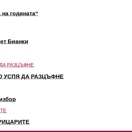
 на годината“
вет Бианки
О УСПЯ ДА РАЗЦЪФНЕ
 избор
РИЦАРИТЕ