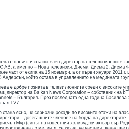
ева е новият изпълнителен директор на телевизионните ка
G AB, а именно – Нова телевизия, Диема, Диема 2, Диема Ф
ане част от екипа на 15 ноември, а от първи януари 2011 г
 Андерсън, който остава в управлението на медийната група
ва е добре позната в телевизионните среди с високите управ
щ директор на Balkan News Corporation – собственик на bTV
Channels – България. През последната една година Василев
анал TV7.
стана ясно, че сериозни рокади по високите етажи на влас
иректори – досегашните членове на борда на директорите 
рисчън Мур (синът на известния холивудски актьор сър Ро
зпространена до медиите, се казва, че частният канал ще р