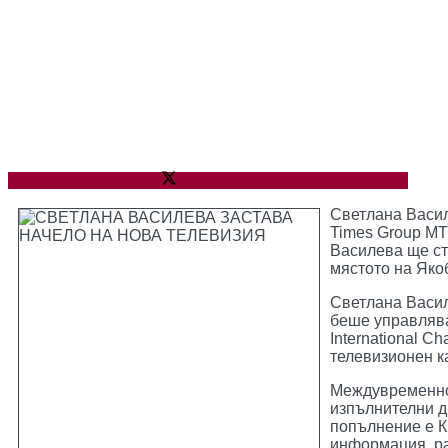
Сподели в Facebook
Сподели в X
Сподели по имейл
Светлана Васил
Times Group MT
Василева ще ст
мястото на Якоб
Светлана Василе
беше управлява
International 
телевизионен к
Междувременно 
изпълнителни д
попълнение е К
информация, ра