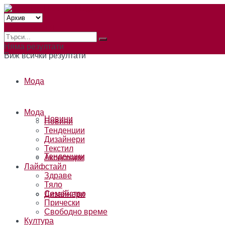
Към читателя
Няма резултати
Виж всички резултати
Мода
Мода
Новини
Новини
Тенденции
Дизайнери
Текстил
Тенденции
Аксесоари
Лайфстайл
Здраве
Тяло
Семейство
Дизайнери
Прически
Свободно време
Култура