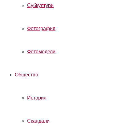
Субкултури
Фотография
Фотомодели
Общество
История
Скандали