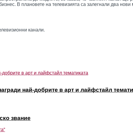
бизнес. В плановете на телевизията са залегнали два нови 
елевизионни канали.
агради най-добрите в арт и лайфстайл темат
рско звание