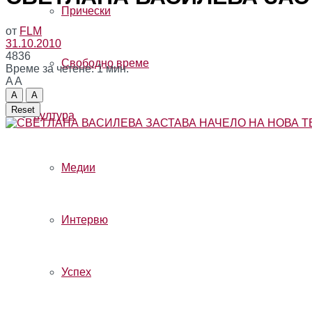
Прически
от
FLM
31.10.2010
4836
Свободно време
Време за четене: 1 мин.
A
A
A
A
Reset
Култура
Медии
Интервю
Успех