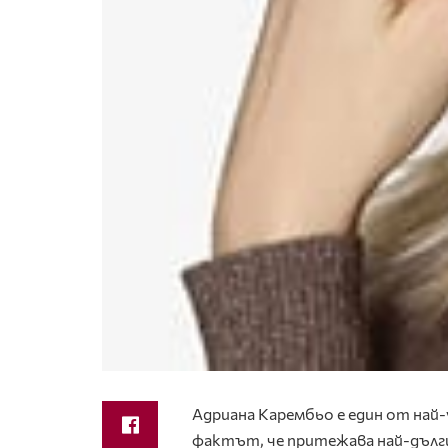
Адриана Карембьо е един от най
фактът, че притежава най-дългит