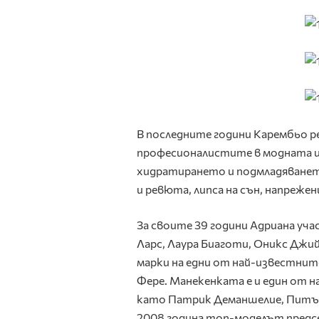
В последните години Карембьо р
професионалистите в модната ин
хидратирането и подмладяванет
и ревюта, липса на сън, напрежен
За своите 39 години Адриана уча
Ларс, Лаура Биаготи, Оникс Джий
марки на едни от най-известнит
Фере. Манекенката е и един от 
като Патрик Деманшелие, Питър 
2008 година топ-моделът предс