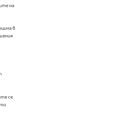
лите на
ицина в
ишения
т
ите се
йто