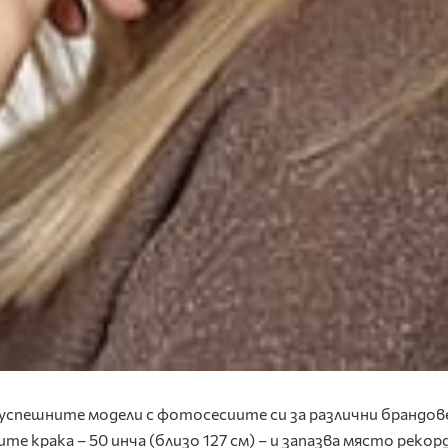
-успешните модели с фотосесиите си за различни брандове
е крака – 50 инча (близо 127 см) – и запазва място реко