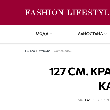
МОДА
ЛАЙФСТАЙЛ
Начало
Култура
Фотомодели
127 СМ. К
К
от
FLM
31.03.2