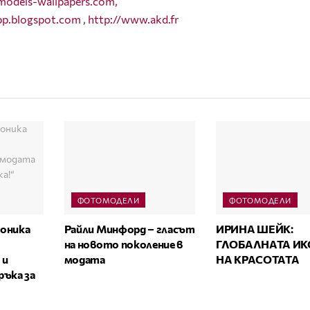
models-wallpapers.com,
.bp.blogspot.com
,
http://www.akd.fr
ФОТОМОДЕЛИ
ФОТОМОДЕЛИ
оника
Райли Минфорд – гласът
ИРИНА ШЕЙК:
на новото поколение в
ГЛОБАЛНАТА И
 и
модата
НА КРАСОТАТА
ръка за