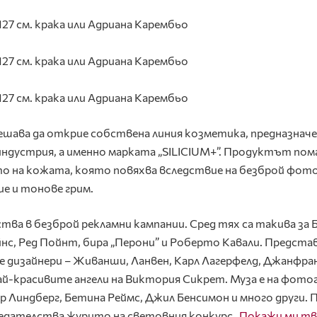
ешава да открие собствена линия козметика, предназначе
дустрия, а именно марката „SILICIUM+”. Продуктът пома
о на кожата, която повяхва вследствие на безброй фот
ие и тонове грим.
ства в безброй рекламни кампании. Сред тях са такива за 
нс, Ред Пойнт, бира „Перони” и Роберто Кавали. Предста
е дизайнери – Живанши, Ланвен, Карл Лагерфелд, Джанфра
най-красивите ангели на Виктория Сикрет. Муза е на фото
Линдберг, Бетина Реймс, Джил Бенсимон и много други. 
едателства журито на световния конкурс
„Покажи ми т