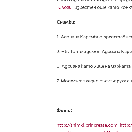
„Слоги”
, известен още като конку
Снимки:
1. Адриана Карембьо представя с
2.
–
5. Топ-моделът Адриана Кар
6. Адриана като лице на марката 
7. Моделът заедно със съпруга си
Фото:
http://snimki.princrease.com
,
http: