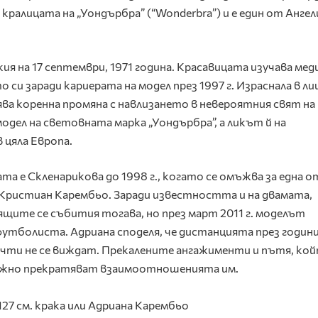
 кралицата на „Уондърбра” (“Wonderbra”) и е един от Анге
кия на 17 септември, 1971 година. Красавицата изучава мед
 си заради кариерата на модел през 1997 г. Израснала в л
а коренна промяна с навлизането в невероятния свят на
модел на световната марка „Уондърбра”, а ликът й на
 цяла Европа.
а е Скленарикова до 1998 г., когато се омъжва за една о
 Кристиан Карембьо. Заради известността и на двамата,
ящите се събития тогава, но през март 2011 г. моделът
футболиста. Адриана споделя, че дистанцията през годин
почти не се виждат. Прекалените ангажименти и пътя, ко
збежно прекратяват взаимоотношенията им.