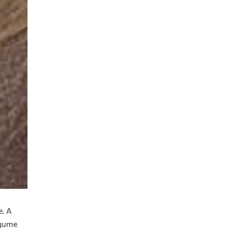
. А
рдите