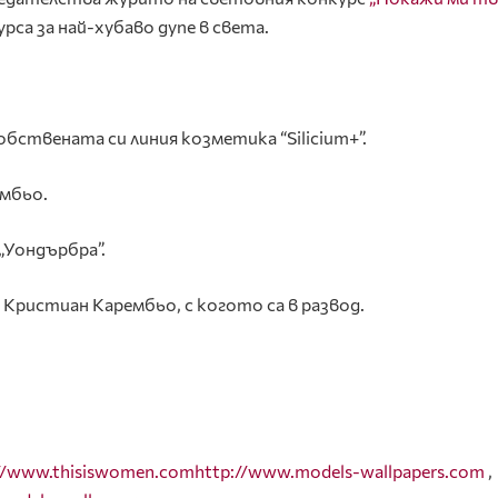
рса за най-хубаво дупе в света.
обствената си линия козметика “Silicium+”.
ембьо.
„Уондърбра”.
 Кристиан Карембьо, с когото са в развод.
//www.thisiswomen.com
http://www.models-wallpapers.com
,