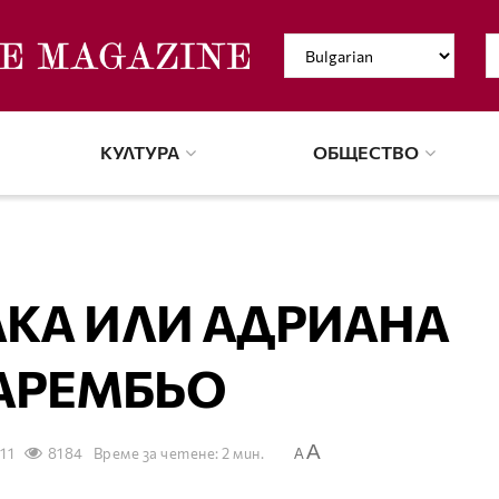
КУЛТУРА
ОБЩЕСТВО
РАКА ИЛИ АДРИАНА
АРЕМБЬО
A
011
8184
Време за четене: 2 мин.
A