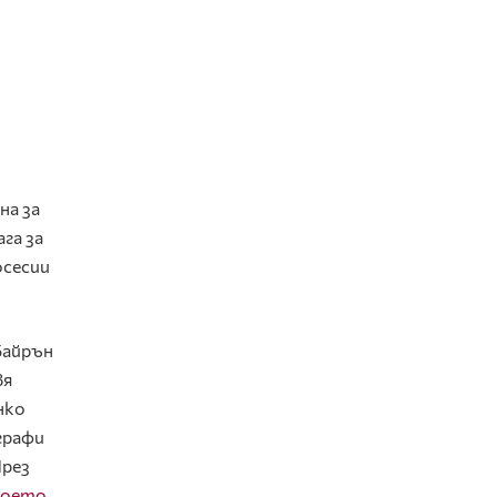
на за
га за
осесии
Байрън
вя
нко
графи
През
воето