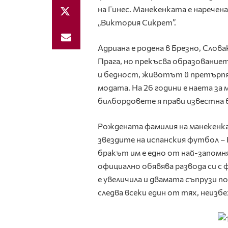
на Гинес. Манекенката е наречена
„Виктория Сикрет”.
Адриана е родена в Брезно, Слова
Прага, но прекъсва образованието
и бедност, животът й претърпяв
модата. На 26 години е наета за 
билбордовете я прави известна в
Рождената фамилия на манекенкат
звездите на испанския футбол –
бракът им е едно от най-запомн
официално обявява развода си с 
е увеличила и двамата съпрузи 
следва всеки един от тях, неи