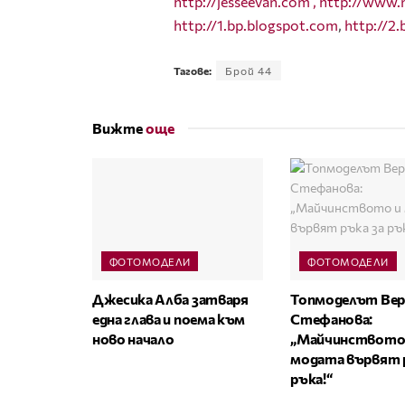
http://jesseevan.com ,
http://www.
http://1.bp.blogspot.com
,
http://2
Тагове:
Брой 44
Вижте
още
ФОТОМОДЕЛИ
ФОТОМОДЕЛИ
Джесика Алба затваря
Топмоделът Вер
една глава и поема към
Стефанова:
ново начало
„Майчинството
модата вървят 
ръка!“