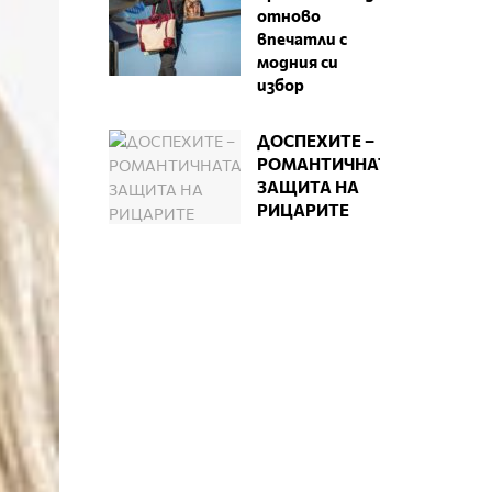
отново
впечатли с
модния си
избор
ДОСПЕХИТЕ –
РОМАНТИЧНАТА
ЗАЩИТА НА
РИЦАРИТЕ