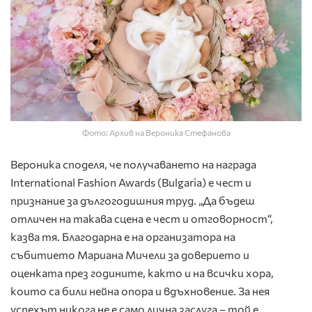
Фото: Архив на Вероника Стефанова
Вероника споделя, че получаването на награда
International Fashion Awards (Bulgaria) е чест и
признание за дългогодишния труд. „Да бъдеш
отличен на такава сцена е чест и отговорност“,
казва тя. Благодарна е на организатора на
събитието Мариана Мичели за доверието и
оценката през годините, както и на всички хора,
които са били нейна опора и вдъхновение. За нея
успехът никога не е само лична заслуга – той е