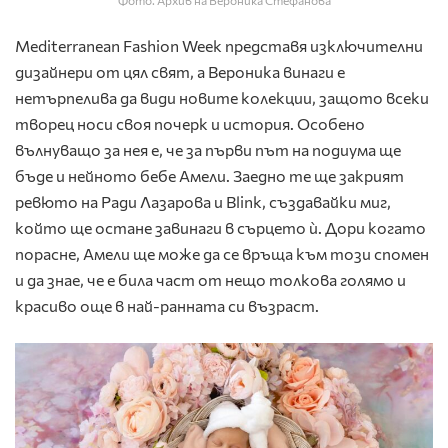
Фото: Архив на Вероника Стефанова
Mediterranean Fashion Week представя изключителни
дизайнери от цял свят, а Вероника винаги е
нетърпелива да види новите колекции, защото всеки
творец носи своя почерк и история. Особено
вълнуващо за нея е, че за първи път на подиума ще
бъде и нейното бебе Амели. Заедно те ще закрият
ревюто на Ради Лазарова и Blink, създавайки миг,
който ще остане завинаги в сърцето ѝ. Дори когато
порасне, Амели ще може да се връща към този спомен
и да знае, че е била част от нещо толкова голямо и
красиво още в най-ранната си възраст.