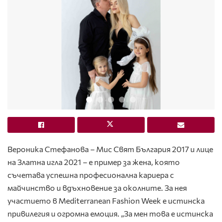
Вероника Стефанова – Мис Свят България 2017 и лице
на Златна игла 2021 – е пример за жена, която
съчетава успешна професионална кариера с
майчинство и вдъхновение за околните. За нея
участието в Mediterranean Fashion Week е истинска
привилегия и огромна емоция. „За мен това е истинска