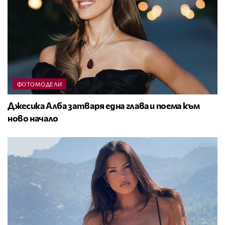
ФОТОМОДЕЛИ
Джесика Алба затваря една глава и поема към
ново начало