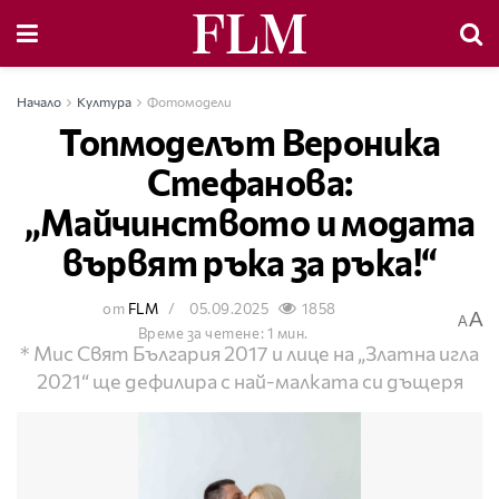
Начало
Култура
Фотомодели
Топмоделът Вероника
Стефанова:
„Майчинството и модата
вървят ръка за ръка!“
от
FLM
05.09.2025
1858
A
A
Време за четене: 1 мин.
* Мис Свят България 2017 и лице на „Златна игла
2021“ ще дефилира с най-малката си дъщеря