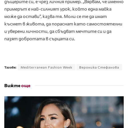
дъщерите си, е чрез личния пример. „Вярвам, че именно
примерът е най-силният урок, който една майка
може да остави“, казва тя. Моли се те да имат
късмет в живота, да пораснат като самостоятелни
и уверени личности, да сбъдват мечтите си и да
пазят добротата в сърцата си.
Тагове:
Mediterranean Fashion Week
Вероника Стефанова
Вижте
още