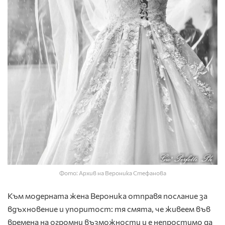
Фото: Архив на Вероника Стефанова
Към модерната жена Вероника отправя послание за
вдъхновение и упоритост: тя смята, че живеем във
времена на огромни възможности и е непростимо да