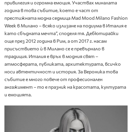
привилегия и огромна емоция. Участвах миналата
година в това събитие, което е част от
престижната модна седмица Mad Mood Milano Fashion
Week в Милано – всяко излизане на подиума в Италия е
като сбъдната мечта“, споделя тя. Дебютирайки
още през 2012 година в Рим, а от 2017 г. насам
присъствието ѝ в Милано се е превърнало в
традиция. Италия е връх в модния свят –
атмосферата, публиката, архитектурата, всичко
носи автентичност и история. За Вероника това
събитие е много повече от професионален
ангажимент – то е празник на красотата, културата
и емоцията.