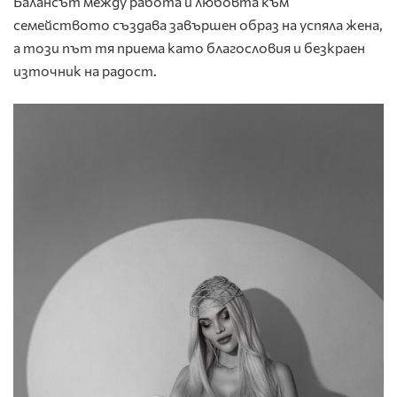
Балансът между работа и любовта към
семейството създава завършен образ на успяла жена,
а този път тя приема като благословия и безкраен
източник на радост.