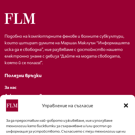
Подобно на компютърните фенове и волните субкултури,
които цитират думите на Маршал Маклуън “Информацията
иска да е свободна”, ние развяваме с достойнство нашето
електронно знаме с девиза “Дайте на модата свободата,
която й се полага!”.
Полезни връзки
За нас
Декларация за поверителност
Политика за бисквитки
Управление на съгласие
За контакти
За да предоставим най-доброто изживяване, ние използваме
технологии като бисквитки за съхраняване и/или достъп до
editor@fashion-lifestyle.net
информация за устройството. Съгласието с тези технологии ще ни