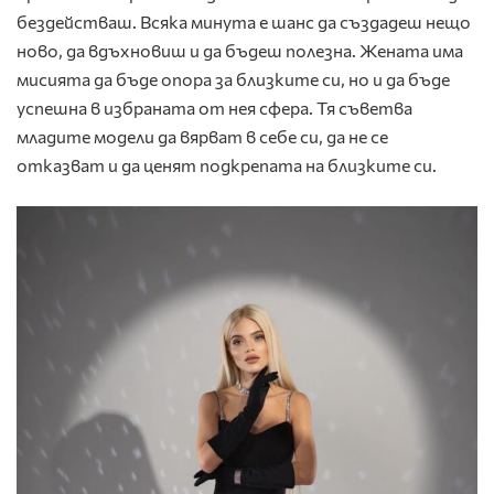
бездействаш. Всяка минута е шанс да създадеш нещо
ново, да вдъхновиш и да бъдеш полезна. Жената има
мисията да бъде опора за близките си, но и да бъде
успешна в избраната от нея сфера. Тя съветва
младите модели да вярват в себе си, да не се
отказват и да ценят подкрепата на близките си.