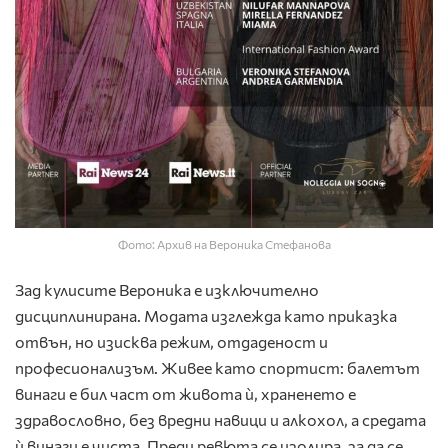
Фото: Архив на Вероника Стефанова
Зад кулисите Вероника е изключително
дисциплинирана. Модата изглежда като приказка
отвън, но изисква режим, отдаденост и
професионализъм. Живее като спортист: балетът
винаги е бил част от живота ѝ, храненето е
здравословно, без вредни навици и алкохол, а средата
ѝ винаги е чиста. Преди ревюта се изолира, за да се