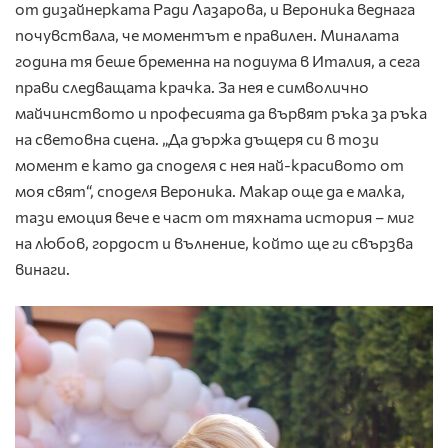
от дизайнерката Ради Лазарова, и Вероника веднага
почувствала, че моментът е правилен. Миналата
година тя беше бременна на подиума в Италия, а сега
прави следващата крачка. За нея е символично
майчинството и професията да вървят ръка за ръка
на световна сцена. „Да държа дъщеря си в този
момент е като да споделя с нея най-красивото от
моя свят“, споделя Вероника. Макар още да е малка,
тази емоция вече е част от тяхната история – миг
на любов, гордост и вълнение, който ще ги свързва
винаги.