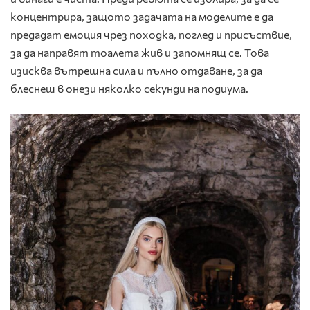
концентрира, защото задачата на моделите е да
предадат емоция чрез походка, поглед и присъствие,
за да направят тоалета жив и запомнящ се. Това
изисква вътрешна сила и пълно отдаване, за да
блеснеш в онези няколко секунди на подиума.