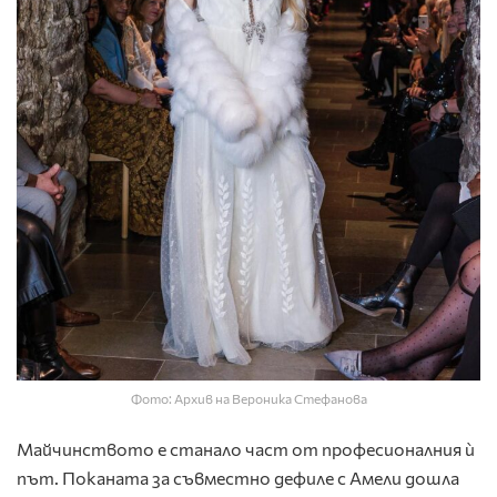
Фото: Архив на Вероника Стефанова
Майчинството е станало част от професионалния ѝ
път. Поканата за съвместно дефиле с Амели дошла