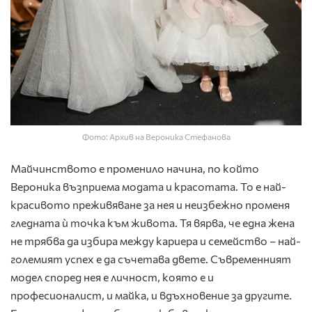
Фото: Архив на Вероника Стефанова
Майчинството е променило начина, по който
Вероника възприема модата и красотата. То е най-
красивото преживяване за нея и неизбежно променя
гледната ѝ точка към живота. Тя вярва, че една жена
не трябва да избира между кариера и семейство – най-
големият успех е да съчетава двете. Съвременният
модел според нея е личност, която е и
професионалист, и майка, и вдъхновение за другите.