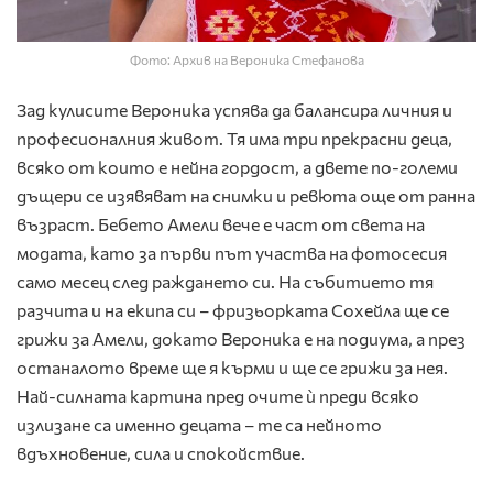
Фото: Архив на Вероника Стефанова
Зад кулисите Вероника успява да балансира личния и
професионалния живот. Тя има три прекрасни деца,
всяко от които е нейна гордост, а двете по-големи
дъщери се изявяват на снимки и ревюта още от ранна
възраст. Бебето Амели вече е част от света на
модата, като за първи път участва на фотосесия
само месец след раждането си. На събитието тя
разчита и на екипа си – фризьорката Сохейла ще се
грижи за Амели, докато Вероника е на подиума, а през
останалото време ще я кърми и ще се грижи за нея.
Най-силната картина пред очите ѝ преди всяко
излизане са именно децата – те са нейното
вдъхновение, сила и спокойствие.