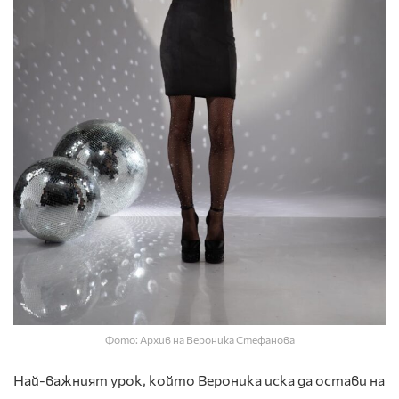
Фото: Архив на Вероника Стефанова
Най-важният урок, който Вероника иска да остави на