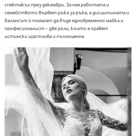
спектакъл през декември. За нея работата и
семейството вървят ръка за ръка, а дисциплината и
балансът ѝ помагат да бъде едновременно майка и
професионалист – две роли, които я правят
истински щастлива и пълноценна.