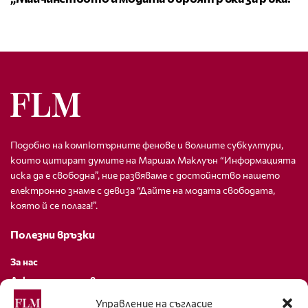
Подобно на компютърните фенове и волните субкултури,
които цитират думите на Маршал Маклуън “Информацията
иска да е свободна”, ние развяваме с достойнство нашето
електронно знаме с девиза “Дайте на модата свободата,
която й се полага!”.
Полезни връзки
За нас
Декларация за поверителност
Политика за бисквитки
Управление на съгласие