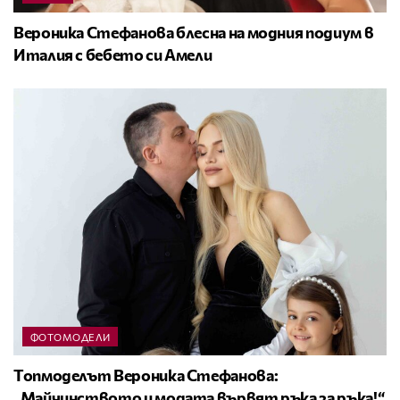
Вероника Стефанова блесна на модния подиум в
Италия с бебето си Амели
ФОТОМОДЕЛИ
Топмоделът Вероника Стефанова:
„Майчинството и модата вървят ръка за ръка!“