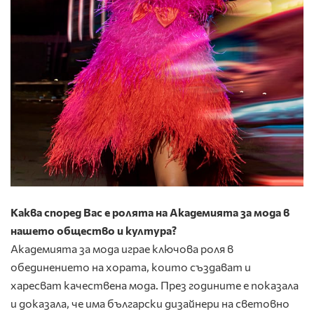
Каква според Вас е ролята на Академията за мода в
нашето общество и култура?
Академията за мода играе ключова роля в
обединението на хората, които създават и
харесват качествена мода. През годините е показала
и доказала, че има български дизайнери на световно