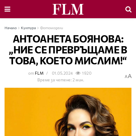
Начало
Култура
Фотомодели
АНТОАНЕТА БОЯНОВА:
„НИЕ СЕ ПРЕВРЪЩАМЕ В
ТОВА, КОЕТО МИСЛИМ!“
от
FLM
01.05.2024
1920
A
A
Време за четене: 2 мин.