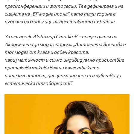
пресконференции и фотосесии. Тя е дефилирала и на
сцената на „БГ модна икона“, като тази година е
избрана да бъде лице на престижното събитие.
За нея проф. Любомир Стойков – председател на
Академията за мода, споделя: „Антоанета Боянова е
топмодел от класа и освен красота,
харизматичност и силно индивидуално присъствие
притежава такива важни качества като
интелигентност, дисциплинираност и чувство за
естетическа отговорност!“.