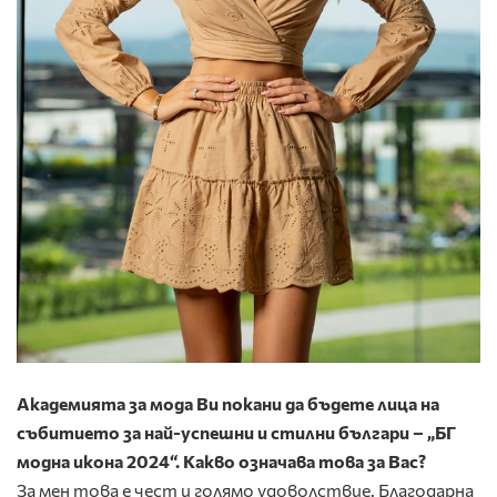
Академията за мода Ви покани да бъдете лица на
събитието за най-успешни и стилни българи –
„
БГ
модна икона
2024“
. Какво означава това за Вас
?
За мен това е чест и голямо удоволствие. Благодарна