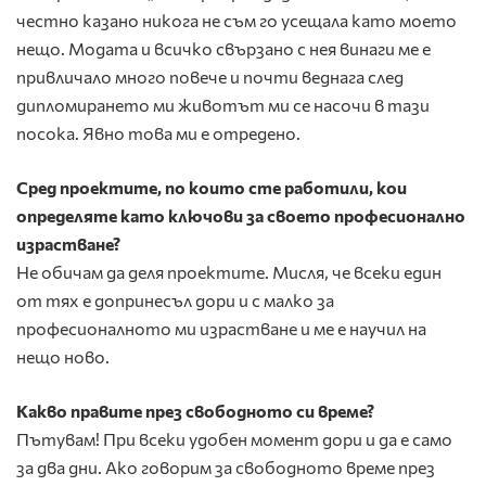
честно казано никога не съм го усещала като моето
нещо. Модата и всичко свързано с нея винаги ме е
привличало много повече и почти веднага след
дипломирането ми животът ми се насочи в тази
посока. Явно това ми е отредено.
Сред проектите, по които сте работили, кои
определяте като ключови за своето професионално
израстване?
Не обичам да деля проектите. Мисля, че всеки един
от тях е допринесъл дори и с малко за
професионалното ми израстване и ме е научил на
нещо ново.
Какво правите през свободното си време?
Пътувам! При всеки удобен момент дори и да е само
за два дни. Ако говорим за свободното време през