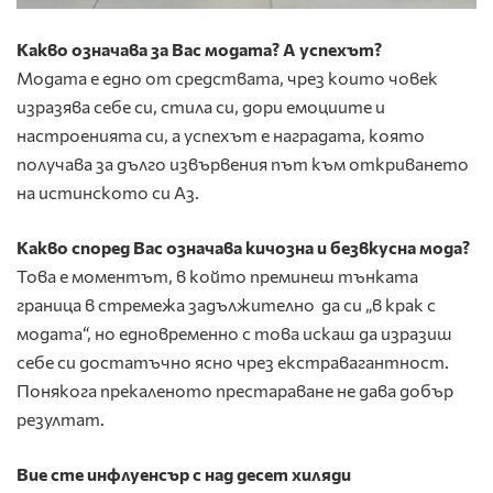
Какво означава за Вас модата? А успехът?
Модата е едно от средствата, чрез които човек
изразява себе си, стила си, дори емоциите и
настроенията си, а успехът е наградата, която
получава за дълго извървения път към откриването
на истинското си Аз.
Какво според Вас означава кичозна и безвкусна мода?
Това е моментът, в който преминеш тънката
граница в стремежа задължително да си „в крак с
модата“, но едновременно с това искаш да изразиш
себе си достатъчно ясно чрез екстравагантност.
Понякога прекаленото престараване не дава добър
резултат.
Вие сте инфлуенсър с над десет хиляди