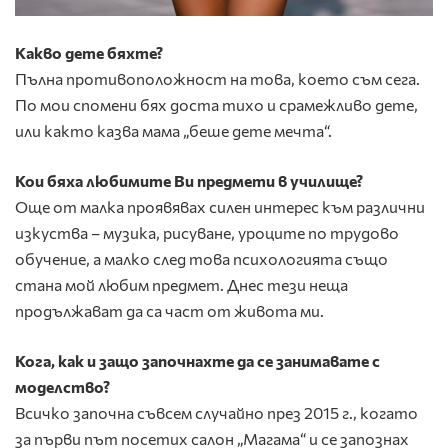
Какво дете бяхте?
Пълна противоположност на това, което съм сега.
По мои спомени бях доста тихо и срамежливо дете,
или както казва мама „беше дете мечта“.
Кои бяха любимите Ви предмети в училище?
Още от малка проявявах силен интерес към различни
изкуства – музика, рисуване, уроците по трудово
обучение, а малко след това психологията също
стана мой любим предмет. Днес тези неща
продължават да са част от живота ми.
Кога, как и защо започнахте да се занимавате с
моделство?
Всичко започна съвсем случайно през 2015 г., когато
за първи път посетих салон „Магама“ и се запознах