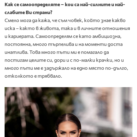
Как се самоопределяте – кои са най-силните и най-
слабите Ви страни?
Смело мога да кажа, че съм човек, който знае какво
иска – както в живота, така и в личните отношения
и кариерата. Самоопределям се като амбициозна,
постоянна, много търпелива и на моменти доста
инатлива. Това много пъти ми е помагало да
постигам целите си, дори и с по-малки крачки, но и
много пъти ме е задържало на едно място по-дълго,
отколкото е трябвало.