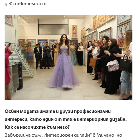
действителност.
Освен модата имате и други професионални
интереси, като един от тях е интериорния дизайн.
Как се насочихте към него?
Завършила съм „Интериорен дизайн“ в Милано, но