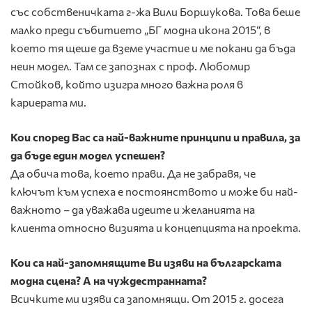
със собственичката г-жа Вили Боршукова. Това беше
малко преди събитието „БГ модна икона 2015“, в
което тя щеше да вземе участие и ме покани да бъда
неин модел. Там се запознах с проф. Любомир
Стойков, който изигра много важна роля в
кариерата ми.
Кои според Вас са най-важните принципи и правила, за
да бъде един модел успешен?
Да обича това, което прави. Да не забравя, че
ключът към успеха е постоянството и може би най-
важното – да уважава идеите и желанията на
клиента относно визията и концепцията на проекта.
Кои са най-запомнящите Ви изяви на българската
модна сцена? А на чуждестранната?
Всичките ми изяви са запомнящи. От 2015 г. досега