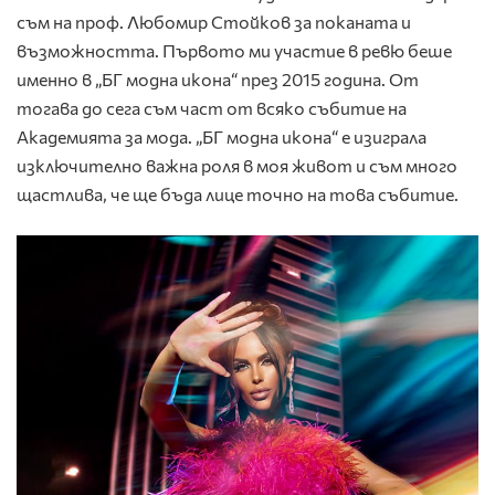
съм на проф. Любомир Стойков за поканата и
възможността. Първото ми участие в ревю беше
именно в „БГ модна икона“ през 2015 година. От
тогава до сега съм част от всяко събитие на
Академията за мода. „БГ модна икона“ е изиграла
изключително важна роля в моя живот и съм много
щастлива, че ще бъда лице точно на това събитие.