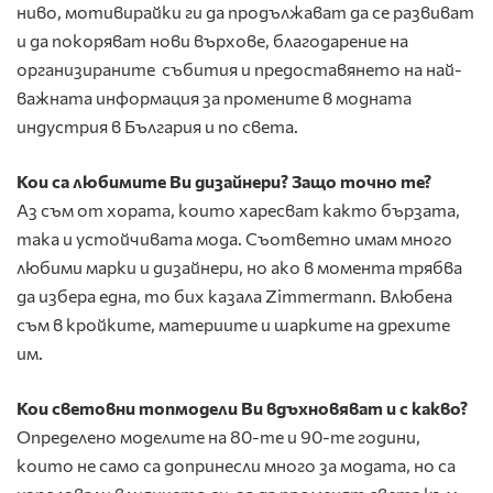
ниво, мотивирайки ги да продължават да се развиват
и да покоряват нови върхове, благодарение на
организираните събития и предоставянето на най-
важната информация за промените в модната
индустрия в България и по света.
Кои са любимите Ви дизайнери?
Защо точно те?
Аз съм от хората, които харесват както бързата,
така и устойчивата мода. Съответно имам много
любими марки и дизайнери, но ако в момента трябва
да избера една, то бих казала Zimmermann. Влюбена
съм в кройките, материите и шарките на дрехите
им.
Кои световни топмодели Ви вдъхновяват и с какво?
Определено моделите на 80-те и 90-те години,
които не само са допринесли много за модата, но са