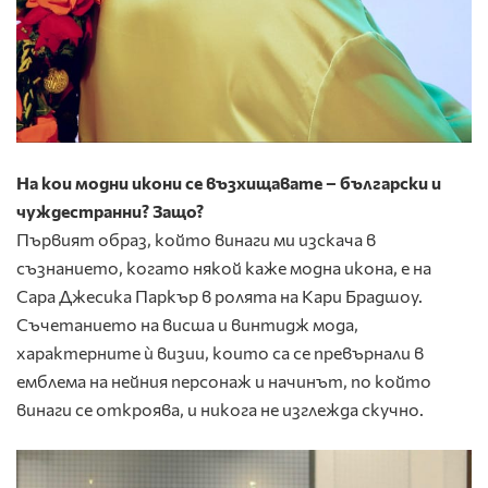
На кои модни икони се възхищавате – български и
чуждестранни? Защо?
Първият образ, който винаги ми изскача в
съзнанието, когато някой каже модна икона, е на
Сара Джесика Паркър в ролята на Кари Брадшоу.
Съчетанието на висша и винтидж мода,
характерните ѝ визии, които са се превърнали в
емблема на нейния персонаж и начинът, по който
винаги се откроява, и никога не изглежда скучно.