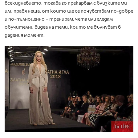
всекидневието, тогава го прекарвам с близките ми
или правя неща, от които ще се почувствам по-добре
и по-пълноценно – тренирам, чета или гледам
обучителни видеа на теми, които ме вълнуват в
дадения момент.