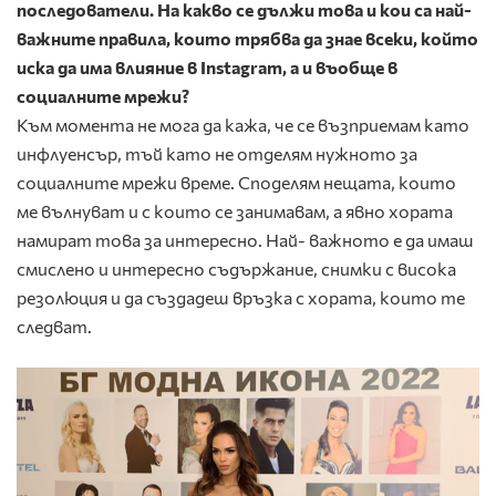
последователи. На какво се дължи това и кои са най-
важните правила, които трябва да знае всеки, който
иска да има влияние в
Instagram
, а и въобще в
социалните мрежи?
Към момента не мога да кажа, че се възприемам като
инфлуенсър, тъй като не отделям нужното за
социалните мрежи време. Споделям нещата, които
ме вълнуват и с които се занимавам, а явно хората
намират това за интересно. Най- важното е да имаш
смислено и интересно съдържание, снимки с висока
резолюция и да създадеш връзка с хората, които те
следват.