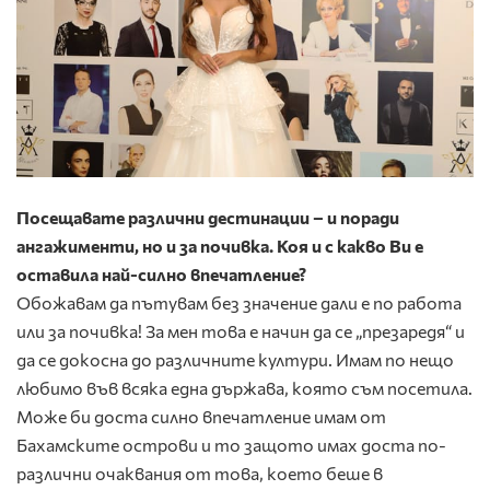
Посещавате различни дестинации – и поради
ангажименти, но и за почивка. Коя и с какво Ви е
оставила най-силно впечатление?
Обожавам да пътувам без значение дали е по работа
или за почивка! За мен това е начин да се „презаредя“ и
да се докосна до различните култури. Имам по нещо
любимо във всяка една държава, която съм посетила.
Може би доста силно впечатление имам от
Бахамските острови и то защото имах доста по-
различни очаквания от това, което беше в