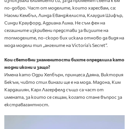
използвали влиянието си, за да променят света към
по-добро. Част от моделите, които харесвам, са:
Наоми Кембъл, Линда Еванджелиста, Клаудия Шифър,
Синди Крауфорд, Адриана Лима. Не съм фен на
сегашните изкривени представи за визиите на
топмоделите, по-скоро бих искала отново да видя на
мода модели тип „ангелите на Victoria’s Secret“.
Кои световни знаменитости бихте определила като
модни икони и защо?
Имена като Одри Хепбърн, принцеса Даяна, Виктория
Бекъм, чийто стил винаги ще е на мода. Мадона, Ким
Кардашиян, Карл Лагерфелд също са част от
имената, за които се сещам, когато стане въпрос за
екстравагантност.