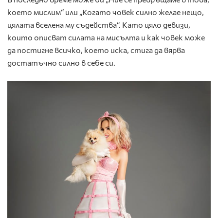
което мислим“ или „Когато човек силно желае нещо,
цялата вселена му съдейства“. Като цяло девизи,
които описват силата на мисълта и как човек може
да постигне всичко, което иска, стига да вярва
достатъчно силно в себе си.