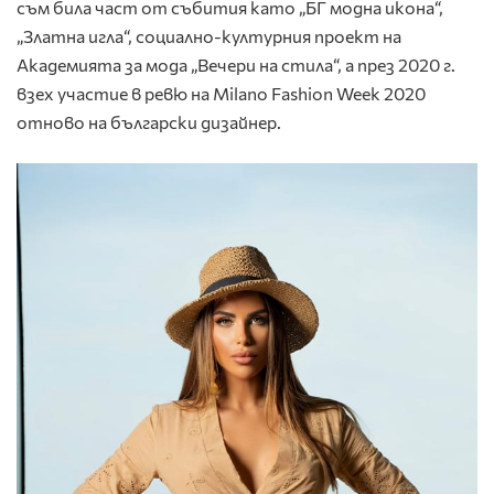
съм била част от събития като „БГ модна икона“,
„Златна игла“, социално-културния проект на
Академията за мода „Вечери на стила“, а през 2020 г.
взех участие в ревю на Milano Fashion Week 2020
отново на български дизайнер.