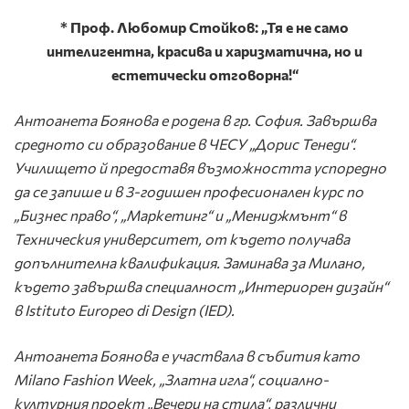
*
Проф. Любомир Стойков: „Тя е не само
интелигентна, красива и харизматична, но и
естетически отговорна!“
Антоанета Боянова е родена в гр. София. Завършва
средното си образование в ЧЕСУ „Дорис Тенеди“.
Училището й предоставя възможността успоредно
да се запише и в 3-годишен професионален курс по
„Бизнес право“, „Маркетинг“ и „Мениджмънт“ в
Техническия университет, от където получава
допълнителна квалификация. Заминава за Милано,
където завършва специалност „Интериорен дизайн“
в Istituto Europeo di Design
(
IED
)
.
Антоанета Боянова е участвала в събития като
Milano Fashion Week,
„Златна игла“, социално-
културния проект „Вечери на стила“, различни