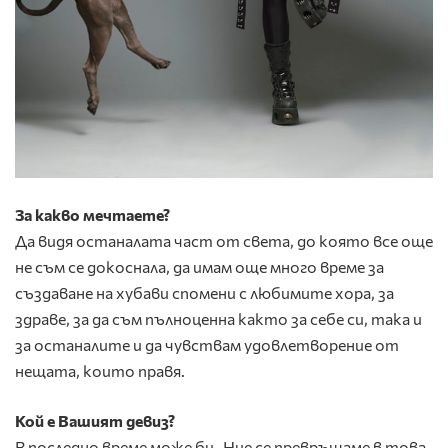
За какво мечтаете?
Да видя останалата част от света, до която все още
не съм се докоснала, да имам още много време за
създаване на хубави спомени с любимите хора, за
здраве, за да съм пълноценна както за себе си, така и
за останалите и да чувствам удовлетворение от
нещата, които правя.
Кой е Вашият девиз?
В последно време може би „Ние се превръщаме в това,