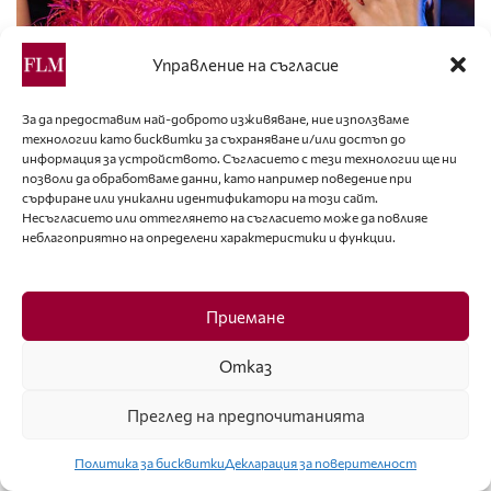
Управление на съгласие
За да предоставим най-доброто изживяване, ние използваме
технологии като бисквитки за съхраняване и/или достъп до
информация за устройството. Съгласието с тези технологии ще ни
позволи да обработваме данни, като например поведение при
сърфиране или уникални идентификатори на този сайт.
Какво Ви предстои в професионален план в близко
Несъгласието или оттеглянето на съгласието може да повлияе
неблагоприятно на определени характеристики и функции.
бъдеще?
В професионален план годината ми започна
страхотно и се надявам да продължи по същия начин.
Приемане
В момента има няколко проекта, по които работя и
ново хоби, което тепърва развивам. Вярвам, че поне
Отказ
половината неща, които съм си поставила за цел за
тази година, ще се осъществят.
Преглед на предпочитанията
Политика за бисквитки
Декларация за поверителност
Интервюто взе Хелена Тодорова