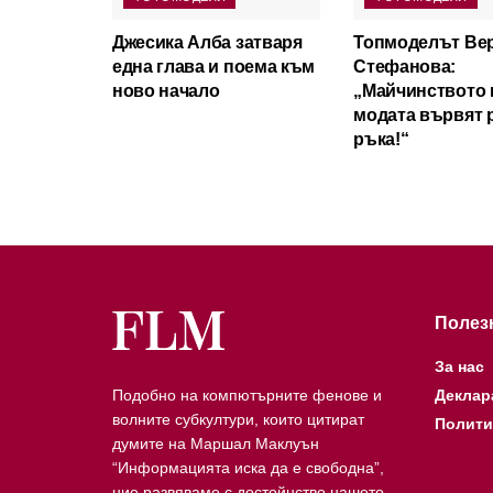
Джесика Алба затваря
Топмоделът Ве
една глава и поема към
Стефанова:
ново начало
„Майчинството 
модата вървят 
ръка!“
Полез
За нас
Подобно на компютърните фенове и
Деклар
волните субкултури, които цитират
Полити
думите на Маршал Маклуън
“Информацията иска да е свободна”,
ние развяваме с достойнство нашето