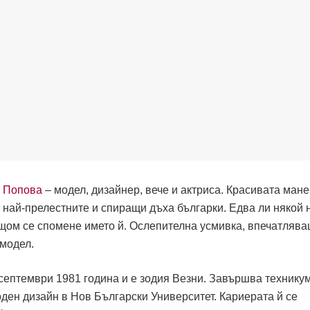
 Попова
– модел, дизайнер, вече и актриса. Красивата мане
 най-прелестните и спиращи дъха българки. Едва ли някой 
, щом се спомене името й. Ослепителна усмивка, впечатлява
 модел.
 септември 1981 година и е зодия Везни. Завършва технику
оден дизайн в Нов Български Университет. Кариерата й се