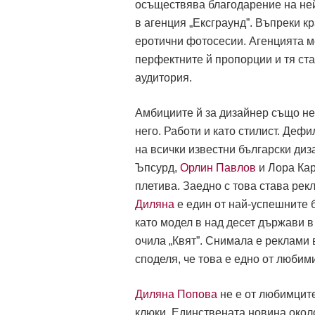
осъществява благодарение на ней
в агенция „Ексграунд”. Въпреки к
еротични фотосесии. Агенцията м
перфектните й пропорции и тя ст
аудитория.
Амбициите й за дизайнер също не 
него.
Работи и като стилист. Дефи
на всички известни български диз
Ъпсурд,
Орлин Павлов
и Лора Кар
плетива. Заедно с това става рекл
Диляна
е един от най-успешните б
като модел в над десет държави в 
очила „Квят”. Снимала е реклами в
споделя, че това е едно от любим
Диляна Попова
не е от любимците
клюки. Единствената новина около