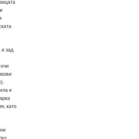
авицата
 и
и
ската
 и зад
икови
).
ила е
марка
я, като
бни
тво,