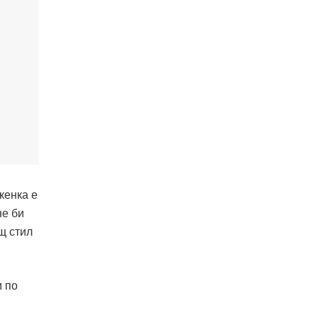
кенка е
не би
щ стил
м по