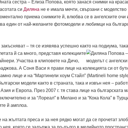
ната сестра – Елиза Попова, която занася снимки на крас
расотата си
Диляна
не е имала мечти, свързани с моделство
оментално приема снимките й, влюбва се в ангелските очи 
ава един от най-желаните фотомодели и любимци на българ
закъсняват – тя се изявява успешно както на подиума, така
летата й са много, представя колекциите
айнери. Участва в клиповете на Дичо,
аджова. А Соня Васи я прави лице на колекцията си от бут
амно лице и на “Мартинели хоум Стайл” (Martineli home style
ългарски модели както в страната, така и извън нея – работ
Азия и Европа. През 2007 г. тя става лице на българската 
ключително и за “Лореал” в Милано и за “Кока Кола” в Турци
ите й амплоа.
 на жълтата преса и за нея рядко могат да се прочетат зло
 нея, която се задържа за по-дълго в медийното пространс