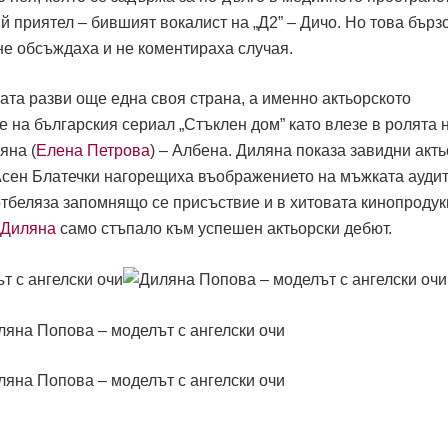
 приятел – бившият вокалист на „Д2” – Дичо. Но това бърз
не обсъждаха и не коментираха случая.
ата разви още една своя страна, а именно актьорското
е на българския сериал „Стъклен дом” като влезе в ролята 
яна (
Елена Петрова
) – Албена. Диляна показа завидни акт
 Асен Блатечки нагорещиха въображението на мъжката ауди
отбеляза запомнящо се присъствие и в хитовата кинопроду
Диляна
само стъпало към успешен актьорски дебют.