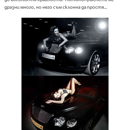
дразни много, но него съм склонна да простя…