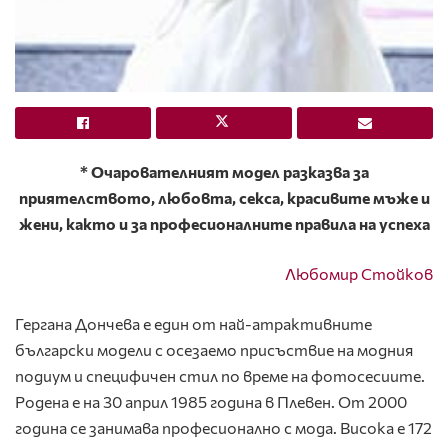
* Очарователният модел разказва за
приятелството, любовта, секса, красивите мъже и
жени, както и за професионалните правила на успеха
Любомир Стойков
Гергана Дончева е един от най-атрактивните
български модели с осезаемо присъствие на модния
подиум и специфичен стил по време на фотосесиите.
Родена е на 30 април 1985 година в Плевен. От 2000
година се занимава професионално с мода. Висока е 172