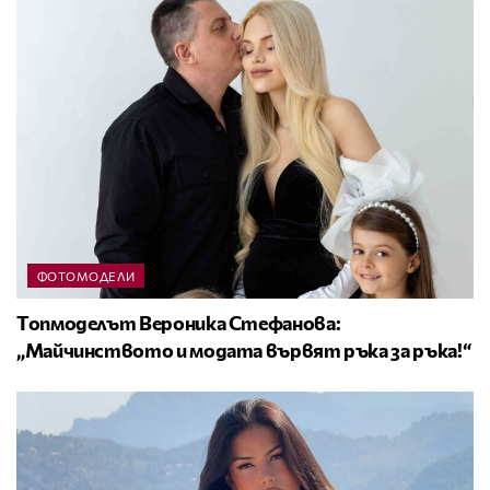
ФОТОМОДЕЛИ
Топмоделът Вероника Стефанова:
„Майчинството и модата вървят ръка за ръка!“