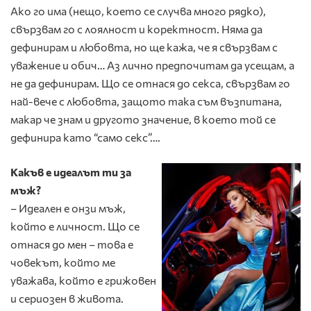
Ако го има (нещо, което се случва много рядко),
свързвам го с лоялност и коректност. Няма да
дефинирам и любовта, но ще кажа, че я свързвам с
уважение и обич… Аз лично предпочитам да усещам, а
не да дефинирам. Що се отнася до секса, свързвам го
най-вече с любовта, защото така съм възпитана,
макар че знам и другото значение, в което той се
дефинира като “само секс”….
Какъв е идеалът ти за
мъж?
– Идеален е онзи мъж,
който е личност. Що се
отнася до мен – това е
човекът, който ме
уважава, който е грижовен
и сериозен в живота.