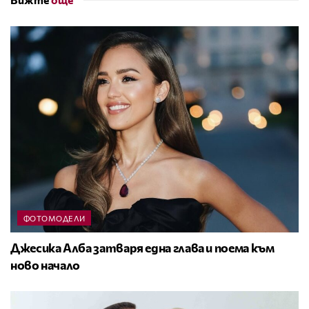
ФОТОМОДЕЛИ
Джесика Алба затваря една глава и поема към
ново начало