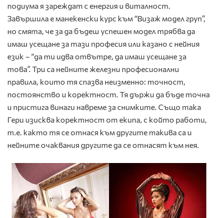
подиума я зареждат с енергия и виталност.
Завършила е манекенски курс към “Визаж модел груп”,
но смята, че за да бъдеш успешен модел трябва да
имаш усещане за тази професия или казано с нейния
език – “да ти идва отвътре, да имаш усещане за
това”. Три са нейните железни професионални
правила, които тя спазва неизменно: точност,
постоянство и коректност. Тя държи да бъде точна
и пристига винаги навреме за снимките. Също така
Гери изисква коректност от екипа, с който работи,
т.е. както тя се отнася към другите такива са и
нейните очаквания другите да се отнасят към нея.