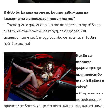
Какво би казала на онези, които завиждат на
красотата и интелигентността ти?
–
Господ ми е дал много, но те определено трябва да
знаят, че съм положила труд, за да доразвия
даденостите си. С труд всичко се постига! Това е
най-важното!
Какви са
твоите
дефиниции за
приятелство
то, любовта и
секса?
– С
тремя се да
не дефинирам
приятелството, защото него или го има, или го няма.