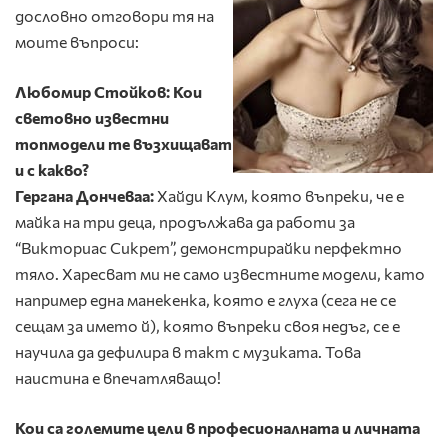
дословно отговори тя на
моите въпроси:
Любомир Стойков: Кои
световно известни
топмодели те възхищават
и с
какво?
Гергана Дончеваа:
Хайди Клум, която въпреки, че е
майка на три деца, продължава да работи за
“Викториас Сикрет”, демонстрирайки перфектно
тяло. Харесват ми не само известните модели, като
например една манекенка, която е глуха (сега не се
сещам за името й), която въпреки своя недъг, се е
научила да дефилира в такт с музиката. Това
наистина е впечатляващо!
Кои са големите цели в професионалната и личната