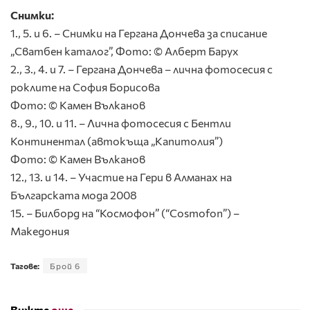
Снимки:
1., 5. и 6. – Снимки на Гергана Дончева за списание
„Сватбен каталог”, Фото: © Алберт Барух
2., 3., 4. и 7. – Гергана Дончева – лична фотосесия с
роклите на София Борисова
Фото: © Камен Вълканов
8., 9., 10. и 11. – Лична фотосесия с Бентли
Континентал (автокъща „Капитолия”)
Фото: © Камен Вълканов
12., 13. и 14. – Участие на Гери в Алманах на
Българската мода 2008
15. – Билборд на “Космофон” (“Cosmofon”) –
Македония
Тагове:
Брой 6
Вижте
още