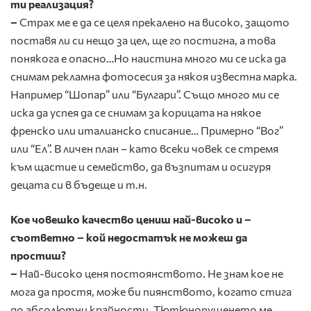
ти реализация?
–
Страх ме е да се целя прекалено на високо, защото
поставя ли си нещо за цел, ще го постигна, а това
понякога е опасно…Но наистина много ми се иска да
снимам рекламна фотосесия за някоя известна марка.
Например “Шопар” или “Булгари”. Също много ми се
иска да успея да се снимам за корицата на някое
френско или италианско списание… Примерно “Вог”
или “Ел”. В личен план – като всеки човек се стремя
към щастие и семейство, да възпитам и осигуря
децата си в бъдеще и т.н.
Кое човешко качество цениш най-високо и –
съответно – кой недостатък не можеш да
простиш?
–
Най-високо ценя постоянството. Не знам кое не
мога да простя, може би пиянството, когато стига
до абсолютни крайности. Тютюнопушенето ме