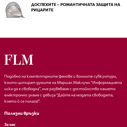
ДОСПЕХИТЕ – РОМАНТИЧНАТА ЗАЩИТА НА
РИЦАРИТЕ
Подобно на компютърните фенове и волните субкултури,
които цитират думите на Маршал Маклуън “Информацията
иска да е свободна”, ние развяваме с достойнство нашето
електронно знаме с девиза “Дайте на модата свободата,
която й се полага!”.
Полезни връзки
За нас