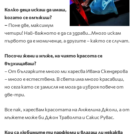
Колко деца искаш да имаш,
когато се омъжиш?
–
Поне две, максимум
четири! Най-важното е да са здрави…Много искам
първото да е момиченце, а другите – както се случат.
Посочи жени и мъже, на чиято красота се
възхищаваш?
– От българките много ми харесва Ивана Скендерова
– много е естествена. В света има много красавици,
но сега като се замисля не мога да изброя повече от
две-три.
Все пак, харесвам красотата на Анжелина Джоли, а от
мъжете може би Джон Траволта и Сакис Рувас.
Кои са любимите ти парфюми и влагаш ли някаква