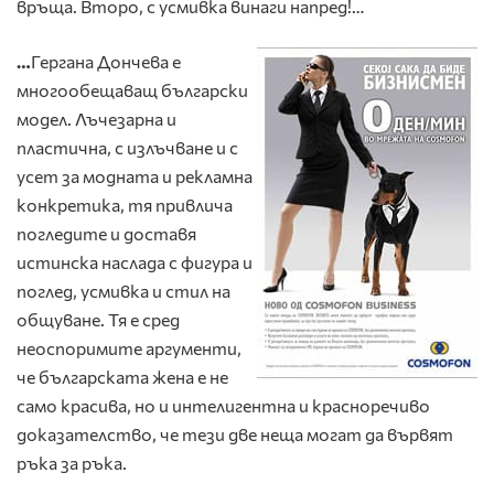
връща. Второ, с усмивка винаги напред!…
…
Гергана Дончева е
многообещаващ български
модел. Лъчезарна и
пластична, с излъчване и с
усет за модната и рекламна
конкретика, тя привлича
погледите и доставя
истинска наслада с фигура и
поглед, усмивка и стил на
общуване. Тя е сред
неоспоримите аргументи,
че българската жена е не
само красива, но и интелигентна и красноречиво
доказателство, че тези две неща могат да вървят
ръка за ръка.