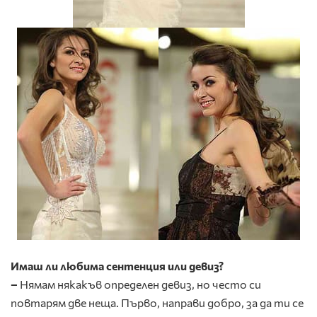
Имаш ли любима сентенция или девиз?
–
Нямам някакъв определен девиз, но често си
повтарям две неща. Първо, направи добро, за да ти се