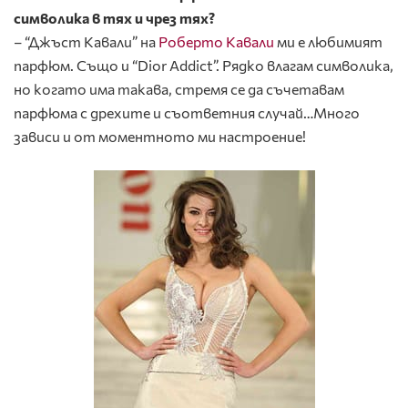
символика в тях и чрез тях?
– “Джъст Кавали” на
Роберто Кавали
ми е любимият
парфюм. Също и “Dior Addict”. Рядко влагам символика,
но когато има такава, стремя се да съчетавам
парфюма с дрехите и съответния случай…Много
зависи и от моментното ми настроение!