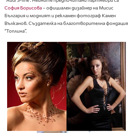
София Борисова
– официален дизайнер на Мисис
България и модният и рекламен фотограф Камен
Вълканов. Създателка на благотворителна фондация
“Топлина”.