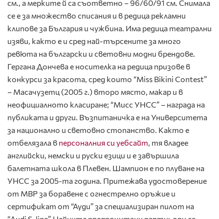
см., а мерките й са съответно – 96/60/91 см. Снимала
се е за множество списания и в редица рекламни
клипове за България и чужбина. Има редица театрални
изяви, както е и сред най-търсените за много
ревюта на български и световни модни брендове.
Гергана Дончева е носителка на редица призове в
конкурси за красота, сред които “Miss Bikini Contest”
– Масачузетц (2005 г.) второ място, макар и в
неофициалното класиране; “Мисс УНСС” – награда на
публиката и други. Възпитаничка е на Университета
за национално и световно стопанство. Както е
отбелязала в
персоналния си уебсайт
, тя владее
английски, немски и руски езици и е завършила
балетната школа в Плевен. Шампион е по плуване на
УНСС за 2005-та година. Притежава удостоверение
от МВР за боравене с огнестрелно оръжие и
сертификат от “Ауди” за специализиран пилот на
“Audi S-line”. Нейните предпочитани партньори са