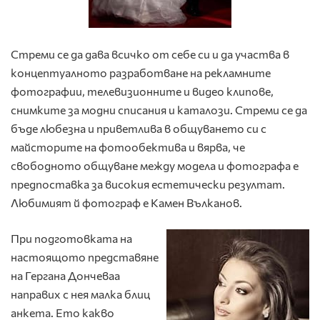
Стреми се да дава всичко от себе си и да участва в
концептуалното разработване на рекламните
фотографии, телевизионните и видео клипове,
снимките за модни списания и каталози. Стреми се да
бъде любезна и приветлива в общуването си с
майсторите на фотообектива и вярва, че
свободното общуване между модела и фотографа е
предпоставка за високия естетически резултат.
Любимият й фотограф е Камен Вълканов.
При подготовката на
настоящото представяне
на Гергана Дончеваа
направих с нея малка блиц
анкета. Ето какво