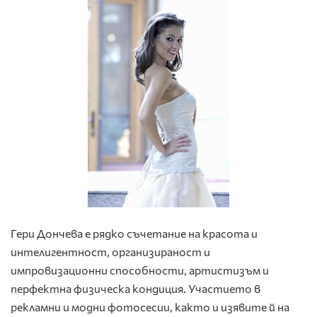
Гери Дончева е рядко съчетание на красота и
интелигентност, организираност и
импровизационни способности, артистизъм и
перфектна физическа кондиция. Участието в
рекламни и модни фотосесии, както и изявите й на