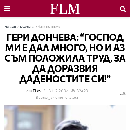
Начало
Култура
Фотомодели
ГЕРИ ДОНЧЕВА: “ГОСПОД
МИ Е ДАЛ МНОГО, НО И АЗ
СЪМ ПОЛОЖИЛА ТРУД, ЗА
ДА ДОРАЗВИЯ
ДАДЕНОСТИТЕ СИ!”
от
FLM
31.12.2007
32420
A
A
Време за четене: 2 мин.